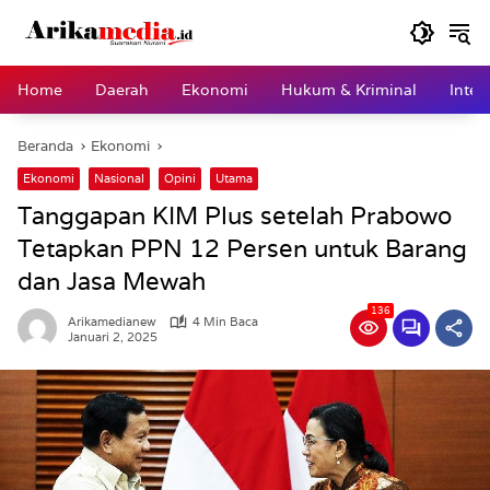
Langsung
ke
konten
Home
Daerah
Ekonomi
Hukum & Kriminal
Inter
Beranda
Ekonomi
Ekonomi
Nasional
Opini
Utama
Tanggapan KIM Plus setelah Prabowo
Tetapkan PPN 12 Persen untuk Barang
dan Jasa Mewah
136
Arikamedianew
4 Min Baca
Januari 2, 2025