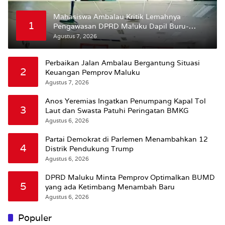
Mahasiswa Ambalau Kritik Lemahnya
1
Pengawasan DPRD Maluku Dapil Buru-
Bursel Terhadap Proses Perubahan Status
Agustus 7, 2026
Jalan
Perbaikan Jalan Ambalau Bergantung Situasi
2
Keuangan Pemprov Maluku
Agustus 7, 2026
Anos Yeremias Ingatkan Penumpang Kapal Tol
3
Laut dan Swasta Patuhi Peringatan BMKG
Agustus 6, 2026
Partai Demokrat di Parlemen Menambahkan 12
4
Distrik Pendukung Trump
Agustus 6, 2026
DPRD Maluku Minta Pemprov Optimalkan BUMD
5
yang ada Ketimbang Menambah Baru
Agustus 6, 2026
Populer