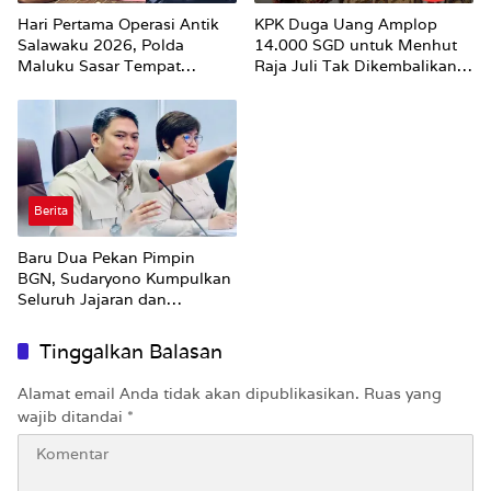
Hari Pertama Operasi Antik
KPK Duga Uang Amplop
Salawaku 2026, Polda
14.000 SGD untuk Menhut
Maluku Sasar Tempat
Raja Juli Tak Dikembalikan
Hiburan Malam di Ambon
Utuh
Berita
Baru Dua Pekan Pimpin
BGN, Sudaryono Kumpulkan
Seluruh Jajaran dan
Umumkan ‘Kertas Putih’
Pungli dan Pemerasan
Tinggalkan Balasan
Supplier harus Berhenti
Sekarang
Alamat email Anda tidak akan dipublikasikan.
Ruas yang
wajib ditandai
*