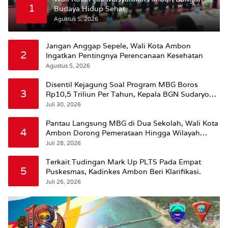
1
Budaya Hidup Sehat
Agustus 5, 2026
Jangan Anggap Sepele, Wali Kota Ambon
2
Ingatkan Pentingnya Perencanaan Kesehatan
Agustus 5, 2026
Disentil Kejagung Soal Program MBG Boros
3
Rp10,5 Triliun Per Tahun, Kepala BGN Sudaryono
Beri Penjelasan
Juli 30, 2026
Pantau Langsung MBG di Dua Sekolah, Wali Kota
4
Ambon Dorong Pemerataan Hingga Wilayah
Leitimur Selatan
Juli 28, 2026
Terkait Tudingan Mark Up PLTS Pada Empat
5
Puskesmas, Kadinkes Ambon Beri Klarifikasi.
Juli 26, 2026