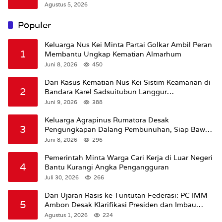
Agustus 5, 2026
Populer
Keluarga Nus Kei Minta Partai Golkar Ambil Peran
1
Membantu Ungkap Kematian Almarhum
Juni 8, 2026
450
Dari Kasus Kematian Nus Kei Sistim Keamanan di
2
Bandara Karel Sadsuitubun Langgur
Dipertanyakan
Juni 9, 2026
388
Keluarga Agrapinus Rumatora Desak
3
Pengungkapan Dalang Pembunuhan, Siap Bawa
Kasus ke Komisi III DPR RI
Juni 8, 2026
296
Pemerintah Minta Warga Cari Kerja di Luar Negeri
4
Bantu Kurangi Angka Pengangguran
Juli 30, 2026
266
Dari Ujaran Rasis ke Tuntutan Federasi: PC IMM
5
Ambon Desak Klarifikasi Presiden dan Imbau
Tunda Pengibaran Bendera Merah Putih Di
Agustus 1, 2026
224