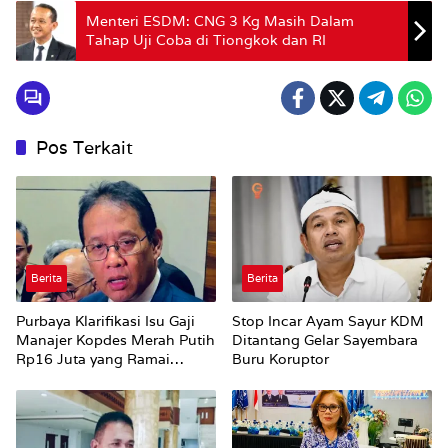
Menteri ESDM: CNG 3 Kg Masih Dalam
Tahap Uji Coba di Tiongkok dan RI
Pos Terkait
Berita
Berita
Purbaya Klarifikasi Isu Gaji
Stop Incar Ayam Sayur KDM
Manajer Kopdes Merah Putih
Ditantang Gelar Sayembara
Rp16 Juta yang Ramai
Buru Koruptor
Dibahas Publik