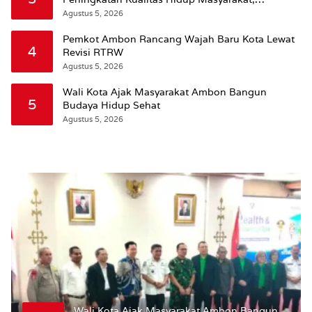
Wattimena: Revisi RT-RW Ditetapkan Pemkot
Agustus 5, 2026
Susun RDTR Sebagai Dasar Hukum
Pemkot Ambon Rancang Wajah Baru Kota Lewat
4
Revisi RTRW
Agustus 5, 2026
Wali Kota Ajak Masyarakat Ambon Bangun
5
Budaya Hidup Sehat
Agustus 5, 2026
Wali Kota Ajak Masyarakat Ambon Bangun