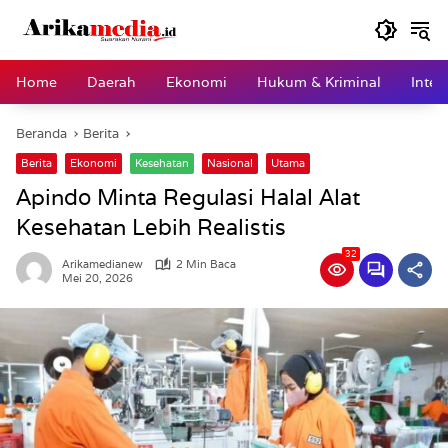
Langsung
ke
konten
Home
Daerah
Ekonomi
Hukum & Kriminal
Inter
Beranda
Berita
Berita
Ekonomi
Kesehatan
Nasional
Utama
Apindo Minta Regulasi Halal Alat
Kesehatan Lebih Realistis
32
Arikamedianew
2 Min Baca
Mei 20, 2026