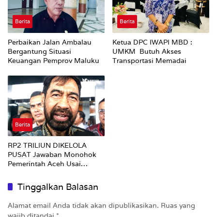
Berita
Berita
Perbaikan Jalan Ambalau
Ketua DPC IWAPI MBD :
Bergantung Situasi
UMKM Butuh Akses
Keuangan Pemprov Maluku
Transportasi Memadai
Berita
RP2 TRILIUN DIKELOLA
PUSAT Jawaban Monohok
Pemerintah Aceh Usai
Disorot Mentan Amran Soal
Dana Pertanian
Tinggalkan Balasan
Alamat email Anda tidak akan dipublikasikan.
Ruas yang
wajib ditandai
*