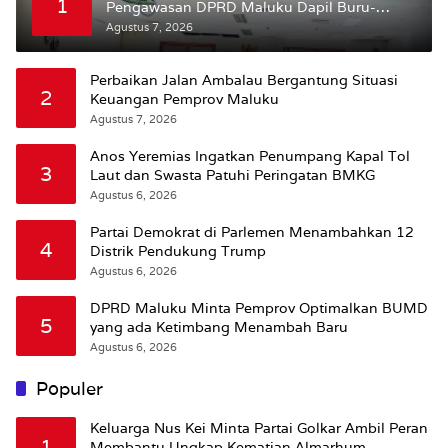
1
Pengawasan DPRD Maluku Dapil Buru-
Bursel Terhadap Proses Perubahan Status
Agustus 7, 2026
Jalan
Perbaikan Jalan Ambalau Bergantung Situasi
2
Keuangan Pemprov Maluku
Agustus 7, 2026
Anos Yeremias Ingatkan Penumpang Kapal Tol
3
Laut dan Swasta Patuhi Peringatan BMKG
Agustus 6, 2026
Partai Demokrat di Parlemen Menambahkan 12
4
Distrik Pendukung Trump
Agustus 6, 2026
DPRD Maluku Minta Pemprov Optimalkan BUMD
5
yang ada Ketimbang Menambah Baru
Agustus 6, 2026
Populer
Keluarga Nus Kei Minta Partai Golkar Ambil Peran
1
Membantu Ungkap Kematian Almarhum