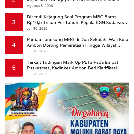
Agustus 5, 2026
Disentil Kejagung Soal Program MBG Boros
3
Rp10,5 Triliun Per Tahun, Kepala BGN Sudaryono
Beri Penjelasan
Juli 30, 2026
Pantau Langsung MBG di Dua Sekolah, Wali Kota
4
Ambon Dorong Pemerataan Hingga Wilayah
Leitimur Selatan
Juli 28, 2026
Terkait Tudingan Mark Up PLTS Pada Empat
5
Puskesmas, Kadinkes Ambon Beri Klarifikasi.
Juli 26, 2026