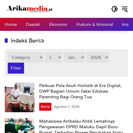
Langsung
ke
konten
Home
Daerah
Ekonomi
Hukum & Kriminal
Inter
Indeks Berita
Perkuat Pola Asuh Holistik di Era Digital,
DWP Bagian Umum Gelar Edukasi
Parenting Bagi Orang Tua
Berita
Agustus 7, 2026
Mahasiswa Ambalau Kritik Lemahnya
Pengawasan DPRD Maluku Dapil Buru-
Bursel Terhadap Proses Perubahan Status