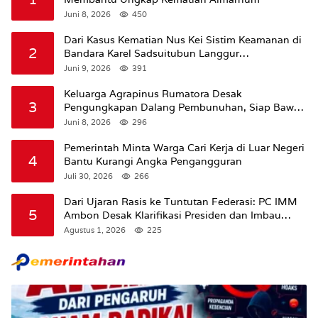
Juni 8, 2026
450
Dari Kasus Kematian Nus Kei Sistim Keamanan di
2
Bandara Karel Sadsuitubun Langgur
Dipertanyakan
Juni 9, 2026
391
Keluarga Agrapinus Rumatora Desak
3
Pengungkapan Dalang Pembunuhan, Siap Bawa
Kasus ke Komisi III DPR RI
Juni 8, 2026
296
Pemerintah Minta Warga Cari Kerja di Luar Negeri
4
Bantu Kurangi Angka Pengangguran
Juli 30, 2026
266
Dari Ujaran Rasis ke Tuntutan Federasi: PC IMM
5
Ambon Desak Klarifikasi Presiden dan Imbau
Tunda Pengibaran Bendera Merah Putih Di
Agustus 1, 2026
225
Maluku.