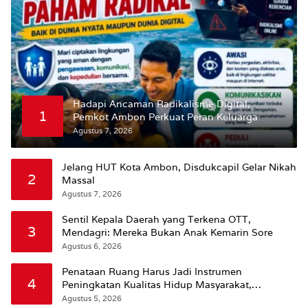
Hadapi Ancaman Radikalisme Digital,
1
Pemkot Ambon Perkuat Peran Keluarga
Agustus 7, 2026
Jelang HUT Kota Ambon, Disdukcapil Gelar Nikah
2
Massal
Agustus 7, 2026
Sentil Kepala Daerah yang Terkena OTT,
3
Mendagri: Mereka Bukan Anak Kemarin Sore
Agustus 6, 2026
Penataan Ruang Harus Jadi Instrumen
4
Peningkatan Kualitas Hidup Masyarakat,
Wattimena: Revisi RT-RW Ditetapkan Pemkot
Agustus 5, 2026