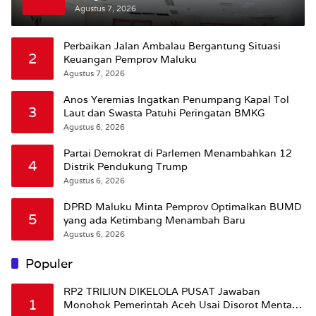
Bursel Terhadap Proses Perubahan Status
Agustus 7, 2026
Jalan
Perbaikan Jalan Ambalau Bergantung Situasi
2
Keuangan Pemprov Maluku
Agustus 7, 2026
Anos Yeremias Ingatkan Penumpang Kapal Tol
3
Laut dan Swasta Patuhi Peringatan BMKG
Agustus 6, 2026
Partai Demokrat di Parlemen Menambahkan 12
4
Distrik Pendukung Trump
Agustus 6, 2026
DPRD Maluku Minta Pemprov Optimalkan BUMD
5
yang ada Ketimbang Menambah Baru
Agustus 6, 2026
Populer
RP2 TRILIUN DIKELOLA PUSAT Jawaban
1
Monohok Pemerintah Aceh Usai Disorot Mentan