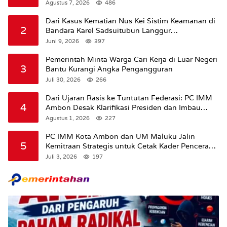
Amran Soal Dana Pertanian
Agustus 7, 2026
486
Dari Kasus Kematian Nus Kei Sistim Keamanan di
2
Bandara Karel Sadsuitubun Langgur
Dipertanyakan
Juni 9, 2026
397
Pemerintah Minta Warga Cari Kerja di Luar Negeri
3
Bantu Kurangi Angka Pengangguran
Juli 30, 2026
266
Dari Ujaran Rasis ke Tuntutan Federasi: PC IMM
4
Ambon Desak Klarifikasi Presiden dan Imbau
Tunda Pengibaran Bendera Merah Putih Di
Agustus 1, 2026
227
Maluku.
PC IMM Kota Ambon dan UM Maluku Jalin
5
Kemitraan Strategis untuk Cetak Kader Pencerah
Bangsa “Membangun Peradaban dari Kampus”
Juli 3, 2026
197