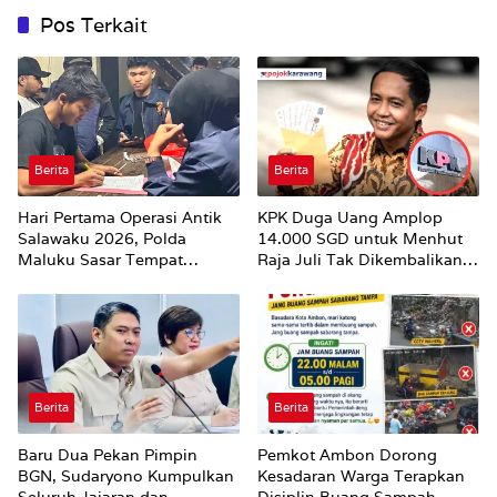
Pos Terkait
Berita
Berita
Hari Pertama Operasi Antik
KPK Duga Uang Amplop
Salawaku 2026, Polda
14.000 SGD untuk Menhut
Maluku Sasar Tempat
Raja Juli Tak Dikembalikan
Hiburan Malam di Ambon
Utuh
Berita
Berita
Baru Dua Pekan Pimpin
Pemkot Ambon Dorong
BGN, Sudaryono Kumpulkan
Kesadaran Warga Terapkan
Seluruh Jajaran dan
Disiplin Buang Sampah