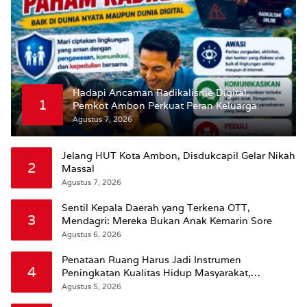
Hadapi Ancaman Radikalisme Digital,
1
Pemkot Ambon Perkuat Peran Keluarga
Agustus 7, 2026
Jelang HUT Kota Ambon, Disdukcapil Gelar Nikah
2
Massal
Agustus 7, 2026
Sentil Kepala Daerah yang Terkena OTT,
3
Mendagri: Mereka Bukan Anak Kemarin Sore
Agustus 6, 2026
Penataan Ruang Harus Jadi Instrumen
4
Peningkatan Kualitas Hidup Masyarakat,
Wattimena: Revisi RT-RW Ditetapkan Pemkot
Agustus 5, 2026
Susun RDTR Sebagai Dasar Hukum