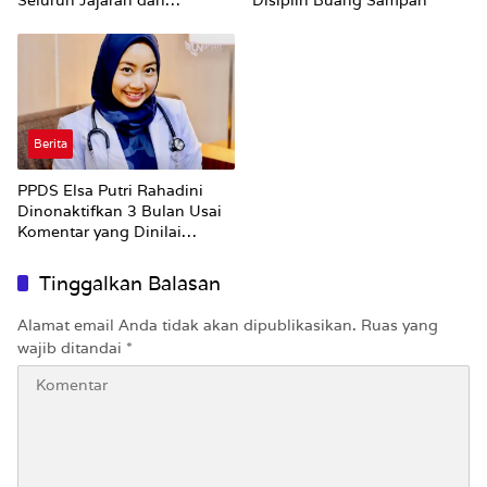
Umumkan ‘Kertas Putih’
Pungli dan Pemerasan
Supplier harus Berhenti
Sekarang
Berita
PPDS Elsa Putri Rahadini
Dinonaktifkan 3 Bulan Usai
Komentar yang Dinilai
Nirempati ke Pasien BPJS
Tinggalkan Balasan
Alamat email Anda tidak akan dipublikasikan.
Ruas yang
wajib ditandai
*