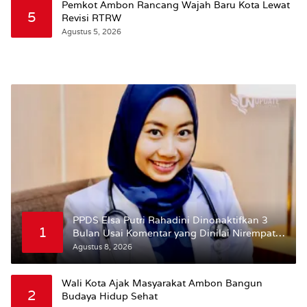
Pemkot Ambon Rancang Wajah Baru Kota Lewat
5
Revisi RTRW
Agustus 5, 2026
PPDS Elsa Putri Rahadini Dinonaktifkan 3
1
Bulan Usai Komentar yang Dinilai Nirempati
ke Pasien BPJS
Agustus 8, 2026
Wali Kota Ajak Masyarakat Ambon Bangun
2
Budaya Hidup Sehat