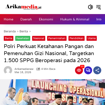
Langsung
ke
konten
Home
Daerah
Ekonomi
Hukum & Kriminal
Inter
Beranda
Berita
Berita
Kesehatan
Nasional
Pemerintahan
Pendidikan
Utama
Polri Perkuat Ketahanan Pangan dan
Pemenuhan Gizi Nasional, Targetkan
1.500 SPPG Beroperasi pada 2026
30
Arikamedianew
4 Min Baca
Mei 18, 2026