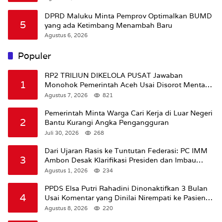
DPRD Maluku Minta Pemprov Optimalkan BUMD
5
yang ada Ketimbang Menambah Baru
Agustus 6, 2026
Populer
RP2 TRILIUN DIKELOLA PUSAT Jawaban
1
Monohok Pemerintah Aceh Usai Disorot Mentan
Amran Soal Dana Pertanian
Agustus 7, 2026
821
Pemerintah Minta Warga Cari Kerja di Luar Negeri
2
Bantu Kurangi Angka Pengangguran
Juli 30, 2026
268
Dari Ujaran Rasis ke Tuntutan Federasi: PC IMM
3
Ambon Desak Klarifikasi Presiden dan Imbau
Tunda Pengibaran Bendera Merah Putih Di
Agustus 1, 2026
234
Maluku.
PPDS Elsa Putri Rahadini Dinonaktifkan 3 Bulan
4
Usai Komentar yang Dinilai Nirempati ke Pasien
BPJS
Agustus 8, 2026
220