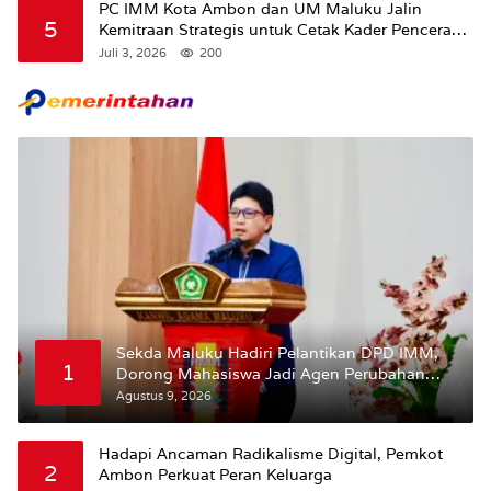
PC IMM Kota Ambon dan UM Maluku Jalin
5
Kemitraan Strategis untuk Cetak Kader Pencerah
Bangsa “Membangun Peradaban dari Kampus”
Juli 3, 2026
200
Sekda Maluku Hadiri Pelantikan DPD IMM,
1
Dorong Mahasiswa Jadi Agen Perubahan
dan Mitra Strategis Pemerintah
Agustus 9, 2026
Hadapi Ancaman Radikalisme Digital, Pemkot
2
Ambon Perkuat Peran Keluarga