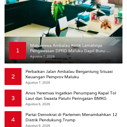
Mahasiswa Ambalau Kritik Lemahnya
1
Pengawasan DPRD Maluku Dapil Buru-
Bursel Terhadap Proses Perubahan Status
Agustus 7, 2026
Jalan
Perbaikan Jalan Ambalau Bergantung Situasi
2
Keuangan Pemprov Maluku
Agustus 7, 2026
Anos Yeremias Ingatkan Penumpang Kapal Tol
3
Laut dan Swasta Patuhi Peringatan BMKG
Agustus 6, 2026
Partai Demokrat di Parlemen Menambahkan 12
4
Distrik Pendukung Trump
Agustus 6, 2026