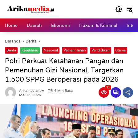
Langsung
ke
konten
Home
Daerah
Ekonomi
Hukum & Kriminal
Inter
Beranda
Berita
Berita
Kesehatan
Nasional
Pemerintahan
Pendidikan
Utama
Polri Perkuat Ketahanan Pangan dan
Pemenuhan Gizi Nasional, Targetkan
1.500 SPPG Beroperasi pada 2026
31
Arikamedianew
4 Min Baca
Mei 18, 2026