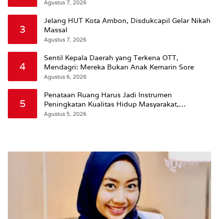
Agustus 7, 2026
Jelang HUT Kota Ambon, Disdukcapil Gelar Nikah
3
Massal
Agustus 7, 2026
Sentil Kepala Daerah yang Terkena OTT,
4
Mendagri: Mereka Bukan Anak Kemarin Sore
Agustus 6, 2026
Penataan Ruang Harus Jadi Instrumen
5
Peningkatan Kualitas Hidup Masyarakat,
Wattimena: Revisi RT-RW Ditetapkan Pemkot
Agustus 5, 2026
Susun RDTR Sebagai Dasar Hukum