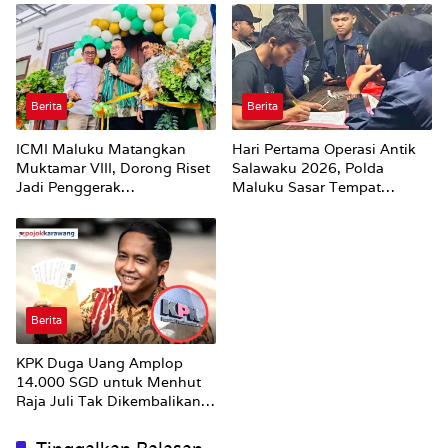
Strategis Pemerintah
Berita
Berita
ICMI Maluku Matangkan
Hari Pertama Operasi Antik
Muktamar VIII, Dorong Riset
Salawaku 2026, Polda
Jadi Penggerak
Maluku Sasar Tempat
Pembangunan
Hiburan Malam di Ambon
Berita
KPK Duga Uang Amplop
14.000 SGD untuk Menhut
Raja Juli Tak Dikembalikan
Utuh