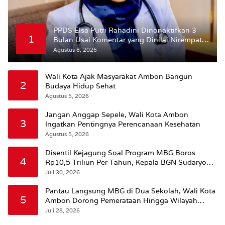
PPDS Elsa Putri Rahadini Dinonaktifkan 3
1
Bulan Usai Komentar yang Dinilai Nirempati
ke Pasien BPJS
Agustus 8, 2026
Wali Kota Ajak Masyarakat Ambon Bangun
2
Budaya Hidup Sehat
Agustus 5, 2026
Jangan Anggap Sepele, Wali Kota Ambon
3
Ingatkan Pentingnya Perencanaan Kesehatan
Agustus 5, 2026
Disentil Kejagung Soal Program MBG Boros
4
Rp10,5 Triliun Per Tahun, Kepala BGN Sudaryono
Beri Penjelasan
Juli 30, 2026
Pantau Langsung MBG di Dua Sekolah, Wali Kota
5
Ambon Dorong Pemerataan Hingga Wilayah
Leitimur Selatan
Juli 28, 2026