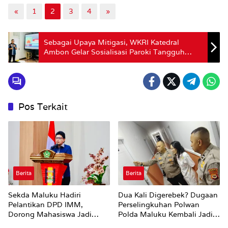
«
1
2
3
4
»
Sebagai Upaya Mitigasi, WKRI Katedral
Ambon Gelar Sosialisasi Paroki Tangguh
Bencana
Pos Terkait
Berita
Berita
Sekda Maluku Hadiri
Dua Kali Digerebek? Dugaan
Pelantikan DPD IMM,
Perselingkuhan Polwan
Dorong Mahasiswa Jadi
Polda Maluku Kembali Jadi
Agen Perubahan dan Mitra
Sorotan