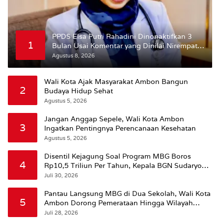
PPDS Elsa Putri Rahadini Dinonaktifkan 3
1
Bulan Usai Komentar yang Dinilai Nirempati
ke Pasien BPJS
Agustus 8, 2026
Wali Kota Ajak Masyarakat Ambon Bangun
2
Budaya Hidup Sehat
Agustus 5, 2026
Jangan Anggap Sepele, Wali Kota Ambon
3
Ingatkan Pentingnya Perencanaan Kesehatan
Agustus 5, 2026
Disentil Kejagung Soal Program MBG Boros
4
Rp10,5 Triliun Per Tahun, Kepala BGN Sudaryono
Beri Penjelasan
Juli 30, 2026
Pantau Langsung MBG di Dua Sekolah, Wali Kota
5
Ambon Dorong Pemerataan Hingga Wilayah
Leitimur Selatan
Juli 28, 2026