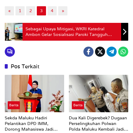
«
1
2
3
4
»
Sebagai Upaya Mitigasi, WKRI Katedral
Ambon Gelar Sosialisasi Paroki Tangguh
Bencana
Pos Terkait
Berita
Berita
Sekda Maluku Hadiri
Dua Kali Digerebek? Dugaan
Pelantikan DPD IMM,
Perselingkuhan Polwan
Dorong Mahasiswa Jadi
Polda Maluku Kembali Jadi