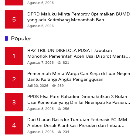
Agustus 6, 2026
DPRD Maluku Minta Pemprov Optimalkan BUMD
5
yang ada Ketimbang Menambah Baru
Agustus 6, 2026
Populer
RP2 TRILIUN DIKELOLA PUSAT Jawaban
1
Monohok Pemerintah Aceh Usai Disorot Mentan
Amran Soal Dana Pertanian
Agustus 7, 2026
821
Pemerintah Minta Warga Cari Kerja di Luar Negeri
2
Bantu Kurangi Angka Pengangguran
Juli 30, 2026
269
PPDS Elsa Putri Rahadini Dinonaktifkan 3 Bulan
3
Usai Komentar yang Dinilai Nirempati ke Pasien
BPJS
Agustus 8, 2026
256
Dari Ujaran Rasis ke Tuntutan Federasi: PC IMM
4
Ambon Desak Klarifikasi Presiden dan Imbau
Tunda Pengibaran Bendera Merah Putih Di
Agustus 1, 2026
234