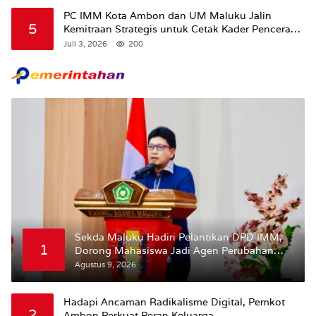
Maluku.
PC IMM Kota Ambon dan UM Maluku Jalin
5
Kemitraan Strategis untuk Cetak Kader Pencerah
Bangsa “Membangun Peradaban dari Kampus”
Juli 3, 2026
200
Sekda Maluku Hadiri Pelantikan DPD IMM,
1
Dorong Mahasiswa Jadi Agen Perubahan
dan Mitra Strategis Pemerintah
Agustus 9, 2026
Hadapi Ancaman Radikalisme Digital, Pemkot
2
Ambon Perkuat Peran Keluarga