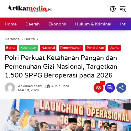
Langsung
ke
konten
Home
Daerah
Ekonomi
Hukum & Kriminal
Inter
Beranda
Berita
Berita
Kesehatan
Nasional
Pemerintahan
Pendidikan
Utama
Polri Perkuat Ketahanan Pangan dan
Pemenuhan Gizi Nasional, Targetkan
1.500 SPPG Beroperasi pada 2026
32
Arikamedianew
4 Min Baca
Mei 18, 2026