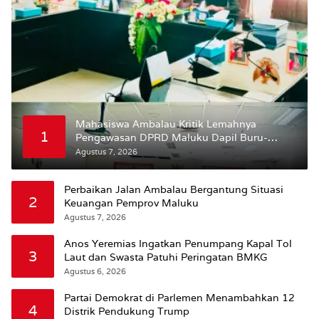
Mahasiswa Ambalau Kritik Lemahnya
1
Pengawasan DPRD Maluku Dapil Buru-
Bursel Terhadap Proses Perubahan Status
Agustus 7, 2026
Jalan
Perbaikan Jalan Ambalau Bergantung Situasi
2
Keuangan Pemprov Maluku
Agustus 7, 2026
Anos Yeremias Ingatkan Penumpang Kapal Tol
3
Laut dan Swasta Patuhi Peringatan BMKG
Agustus 6, 2026
Partai Demokrat di Parlemen Menambahkan 12
4
Distrik Pendukung Trump