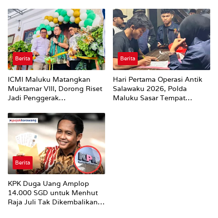
Agen Perubahan dan Mitra
Sorotan
Strategis Pemerintah
Berita
Berita
ICMI Maluku Matangkan
Hari Pertama Operasi Antik
Muktamar VIII, Dorong Riset
Salawaku 2026, Polda
Jadi Penggerak
Maluku Sasar Tempat
Pembangunan
Hiburan Malam di Ambon
Berita
KPK Duga Uang Amplop
14.000 SGD untuk Menhut
Raja Juli Tak Dikembalikan
Utuh