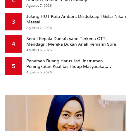
Agustus 7, 2026
Jelang HUT Kota Ambon, Disdukcapil Gelar Nikah
3
Massal
Agustus 7, 2026
Sentil Kepala Daerah yang Terkena OTT,
4
Mendagri: Mereka Bukan Anak Kemarin Sore
Agustus 6, 2026
Penataan Ruang Harus Jadi Instrumen
5
Peningkatan Kualitas Hidup Masyarakat,
Wattimena: Revisi RT-RW Ditetapkan Pemkot
Agustus 5, 2026
Susun RDTR Sebagai Dasar Hukum