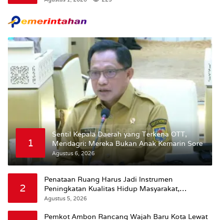
Maluku.
Sentil Kepala Daerah yang Terkena OTT,
1
Mendagri: Mereka Bukan Anak Kemarin Sore
Agustus 6, 2026
Penataan Ruang Harus Jadi Instrumen
2
Peningkatan Kualitas Hidup Masyarakat,
Wattimena: Revisi RT-RW Ditetapkan Pemkot
Agustus 5, 2026
Susun RDTR Sebagai Dasar Hukum
Pemkot Ambon Rancang Wajah Baru Kota Lewat