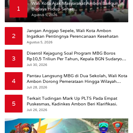
Wali Kota Ajak Masyarakat Ambon Bangun
1
Budaya Hidup Sehat
Agustus 5, 2026
Jangan Anggap Sepele, Wali Kota Ambon
2
Ingatkan Pentingnya Perencanaan Kesehatan
Agustus 5, 2026
Disentil Kejagung Soal Program MBG Boros
3
Rp10,5 Triliun Per Tahun, Kepala BGN Sudaryono
Beri Penjelasan
Juli 30, 2026
Pantau Langsung MBG di Dua Sekolah, Wali Kota
4
Ambon Dorong Pemerataan Hingga Wilayah
Leitimur Selatan
Juli 28, 2026
Terkait Tudingan Mark Up PLTS Pada Empat
5
Puskesmas, Kadinkes Ambon Beri Klarifikasi.
Juli 26, 2026