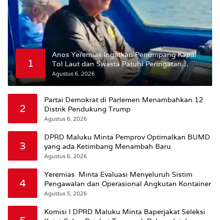
Anos Yeremias Ingatkan Penumpang Kapal
1
Tol Laut dan Swasta Patuhi Peringatan
BMKG
Agustus 6, 2026
Partai Demokrat di Parlemen Menambahkan 12
2
Distrik Pendukung Trump
Agustus 6, 2026
DPRD Maluku Minta Pemprov Optimalkan BUMD
3
yang ada Ketimbang Menambah Baru
Agustus 6, 2026
Yeremias Minta Evaluasi Menyeluruh Sistim
4
Pengawalan dan Operasional Angkutan Kontainer
Agustus 5, 2026
Komisi I DPRD Maluku Minta Baperjakat Seleksi