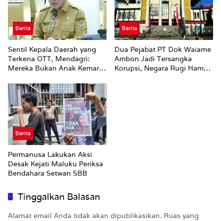
Berita
Berita
Sentil Kepala Daerah yang
Dua Pejabat PT Dok Waiame
Terkena OTT, Mendagri:
Ambon Jadi Tersangka
Mereka Bukan Anak Kemarin
Korupsi, Negara Rugi Hampir
Sore
Rp19 Miliar
Berita
Permanusa Lakukan Aksi
Desak Kejati Maluku Periksa
Bendahara Setwan SBB
Tinggalkan Balasan
Alamat email Anda tidak akan dipublikasikan.
Ruas yang