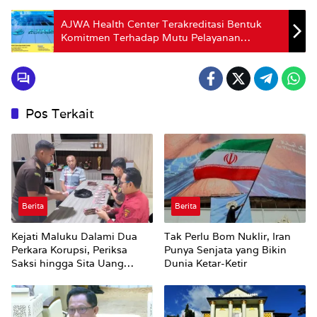
AJWA Health Center Terakreditasi Bentuk
Komitmen Terhadap Mutu Pelayanan
Kesehtan
Pos Terkait
Berita
Berita
Kejati Maluku Dalami Dua
Tak Perlu Bom Nuklir, Iran
Perkara Korupsi, Periksa
Punya Senjata yang Bikin
Saksi hingga Sita Uang
Dunia Ketar-Ketir
Rp100 Juta