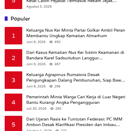
5
Ketat Calon Pejabat Termasuk Rekam Jejak
Hukum
Agustus 5, 2026
Populer
Keluarga Nus Kei Minta Partai Golkar Ambil Peran
1
Membantu Ungkap Kematian Almarhum
Juni 8, 2026
450
Dari Kasus Kematian Nus Kei Sistim Keamanan di
2
Bandara Karel Sadsuitubun Langgur
Dipertanyakan
Juni 9, 2026
387
Keluarga Agrapinus Rumatora Desak
3
Pengungkapan Dalang Pembunuhan, Siap Bawa
Kasus ke Komisi III DPR RI
Juni 8, 2026
296
Pemerintah Minta Warga Cari Kerja di Luar Negeri
4
Bantu Kurangi Angka Pengangguran
Juli 30, 2026
265
Dari Ujaran Rasis ke Tuntutan Federasi: PC IMM
5
Ambon Desak Klarifikasi Presiden dan Imbau
Tunda Pengibaran Bendera Merah Putih Di
Agustus 1, 2026
223