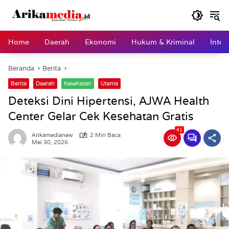
Langsung
ke
konten
Home
Daerah
Ekonomi
Hukum & Kriminal
Inter
Beranda
Berita
Berita
Daerah
Kesehatan
Utama
Deteksi Dini Hipertensi, AJWA Health
Center Gelar Cek Kesehatan Gratis
41
Arikamedianew
2 Min Baca
Mei 30, 2026