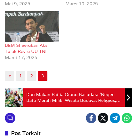
Mei 9, 2025
Maret 19, 2025
BEM SI Serukan Aksi
Tolak Revisi UU TNI
Maret 17, 2025
«
1
2
3
Dari Makan Patita Orang Basudara ‘Negeri
Batu Merah Miliki Wisata Budaya, Religius,
Kuliner dan Alam’
Pos Terkait