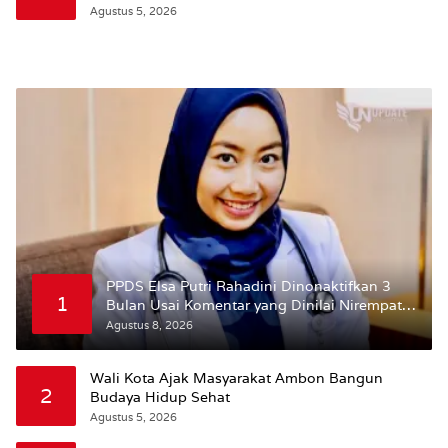
Agustus 5, 2026
PPDS Elsa Putri Rahadini Dinonaktifkan 3
1
Bulan Usai Komentar yang Dinilai Nirempati
ke Pasien BPJS
Agustus 8, 2026
Wali Kota Ajak Masyarakat Ambon Bangun
2
Budaya Hidup Sehat
Agustus 5, 2026