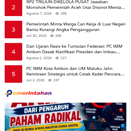
RP2 TRILIUN DIKELOLA PUSAT Jawaban
2
Monohok Pemerintah Aceh Usai Disorot Mentan
Amran Soal Dana Pertanian
Agustus 7, 2026
296
Pemerintah Minta Warga Cari Kerja di Luar Negeri
3
Bantu Kurangi Angka Pengangguran
Juli 30, 2026
266
Dari Ujaran Rasis ke Tuntutan Federasi: PC IMM
4
Ambon Desak Klarifikasi Presiden dan Imbau
Tunda Pengibaran Bendera Merah Putih Di
Agustus 1, 2026
227
Maluku.
PC IMM Kota Ambon dan UM Maluku Jalin
5
Kemitraan Strategis untuk Cetak Kader Pencerah
Bangsa “Membangun Peradaban dari Kampus”
Juli 3, 2026
197