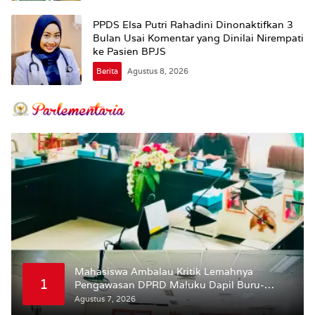
PPDS Elsa Putri Rahadini Dinonaktifkan 3
Bulan Usai Komentar yang Dinilai Nirempati
ke Pasien BPJS
Berita
Agustus 8, 2026
Mahasiswa Ambalau Kritik Lemahnya
1
Pengawasan DPRD Maluku Dapil Buru-
Bursel Terhadap Proses Perubahan Status
Agustus 7, 2026
Jalan