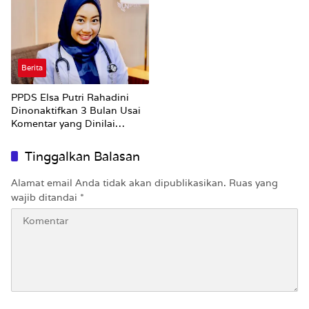
Pungli dan Pemerasan
Supplier harus Berhenti
Sekarang
Berita
PPDS Elsa Putri Rahadini
Dinonaktifkan 3 Bulan Usai
Komentar yang Dinilai
Nirempati ke Pasien BPJS
Tinggalkan Balasan
Alamat email Anda tidak akan dipublikasikan.
Ruas yang
wajib ditandai
*