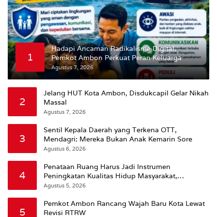
Hadapi Ancaman Radikalisme Digital,
1
Pemkot Ambon Perkuat Peran Keluarga
Agustus 7, 2026
Jelang HUT Kota Ambon, Disdukcapil Gelar Nikah
2
Massal
Agustus 7, 2026
Sentil Kepala Daerah yang Terkena OTT,
3
Mendagri: Mereka Bukan Anak Kemarin Sore
Agustus 6, 2026
Penataan Ruang Harus Jadi Instrumen
4
Peningkatan Kualitas Hidup Masyarakat,
Wattimena: Revisi RT-RW Ditetapkan Pemkot
Agustus 5, 2026
Susun RDTR Sebagai Dasar Hukum
Pemkot Ambon Rancang Wajah Baru Kota Lewat
5
Revisi RTRW