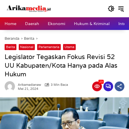
Langsung
ke
konten
Home
Daerah
Ekonomi
Hukum & Kriminal
Inter
Beranda
Berita
Berita
Nasional
Parlementaria
Utama
Legislator Tegaskan Fokus Revisi 52
UU Kabupaten/Kota Hanya pada Alas
Hukum
23
Arikamedianew
3 Min Baca
Mei 21, 2024