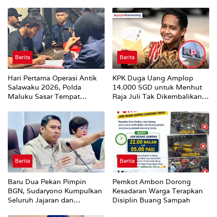
Berita
Berita
Hari Pertama Operasi Antik
KPK Duga Uang Amplop
Salawaku 2026, Polda
14.000 SGD untuk Menhut
Maluku Sasar Tempat
Raja Juli Tak Dikembalikan
Hiburan Malam di Ambon
Utuh
Berita
Berita
Baru Dua Pekan Pimpin
Pemkot Ambon Dorong
BGN, Sudaryono Kumpulkan
Kesadaran Warga Terapkan
Seluruh Jajaran dan
Disiplin Buang Sampah
Umumkan ‘Kertas Putih’