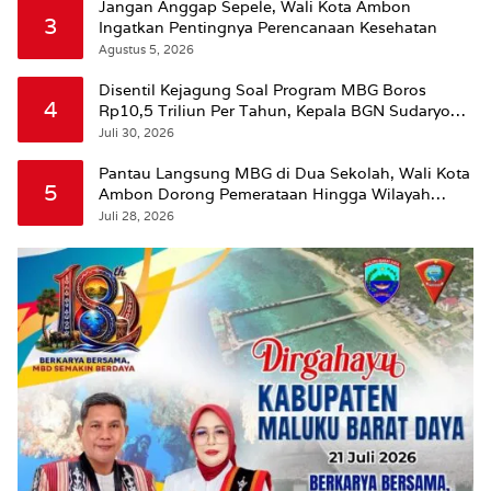
Jangan Anggap Sepele, Wali Kota Ambon
3
Ingatkan Pentingnya Perencanaan Kesehatan
Agustus 5, 2026
Disentil Kejagung Soal Program MBG Boros
4
Rp10,5 Triliun Per Tahun, Kepala BGN Sudaryono
Beri Penjelasan
Juli 30, 2026
Pantau Langsung MBG di Dua Sekolah, Wali Kota
5
Ambon Dorong Pemerataan Hingga Wilayah
Leitimur Selatan
Juli 28, 2026