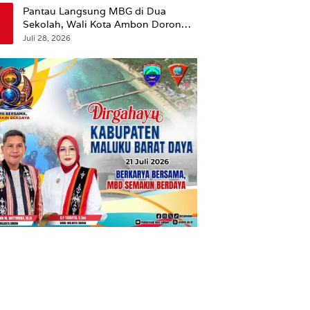
Pantau Langsung MBG di Dua
Sekolah, Wali Kota Ambon Dorong
Pemerataan Hingga Wilayah
Juli 28, 2026
Leitimur Selatan