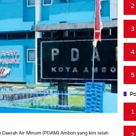
2
3
4
5
Po
1
n Daerah Air Minum (PDAM) Ambon yang kini telah
2