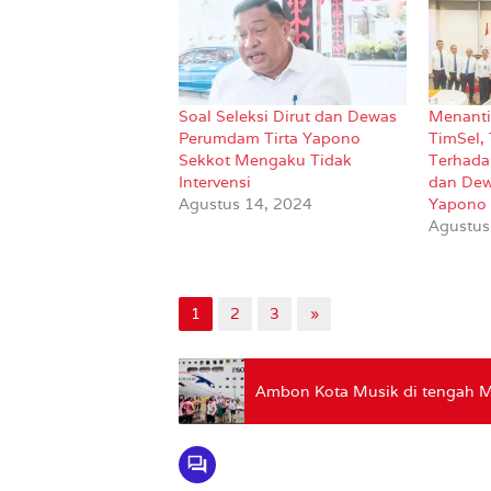
Soal Seleksi Dirut dan Dewas
Menanti
Perumdam Tirta Yapono
TimSel,
Sekkot Mengaku Tidak
Terhadap
Intervensi
dan Dew
Agustus 14, 2024
Yapono
Agustus
1
2
3
»
Ambon Kota Musik di tengah M