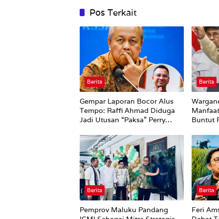
Pos Terkait
Berita
Berita
Gempar Laporan Bocor Alus
Wargane
Tempo: Raffi Ahmad Diduga
Manfaat
Jadi Utusan “Paksa” Perry
Buntut 
Warjiyo Mundur dari BI
Bahwa K
Sekolah
Berita
Berita
Pemprov Maluku Pandang
Feri Am