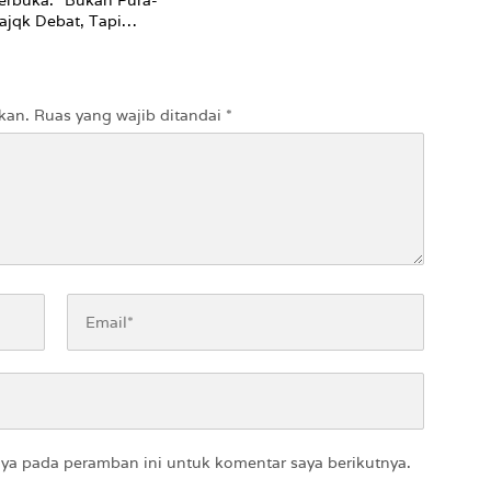
erbuka: “Bukan Pura-
ajqk Debat, Tapi
Pernah Ngundang”
kan.
Ruas yang wajib ditandai
*
aya pada peramban ini untuk komentar saya berikutnya.