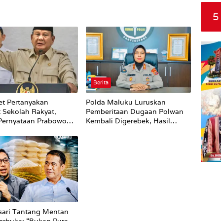
5
Berita
t Pertanyakan
Polda Maluku Luruskan
 Sekolah Rakyat,
Pemberitaan Dugaan Polwan
Pernyataan Prabowo
Kembali Digerebek, Hasil
ecerdasan Bukan dari
Klarifikasi: Tidak Ditemukan
Pria Lain di Dalam Kamar
sari Tantang Mentan