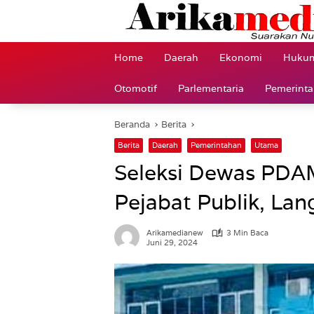
Langsung
ke
konten
Home
Daerah
Ekonomi
Hukum
Otomotif
Parlementaria
Pemerint
Beranda
Berita
Berita
Daerah
Pemerintahan
Utama
Seleksi Dewas PDA
Pejabat Publik, La
Arikamedianew
3 Min Baca
Juni 29, 2024