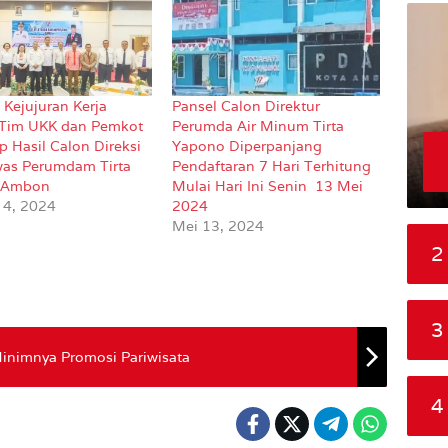
 Kejujuran Kerja
Pansel Calon Direktur
 Tim UKK dan Pemkot
Perumda Air Minum Tirta
 Hasil Calon Direksi
Yapono Diperpanjang
as Perumdam Tirta
Pendaftaran 7 Hari Terhitung
 Ambon
Mulai Hari Ini Senin 13 Mei
 4, 2024
2024
Mei 13, 2024
2
3
inimnya Promosi Pariwisata
4