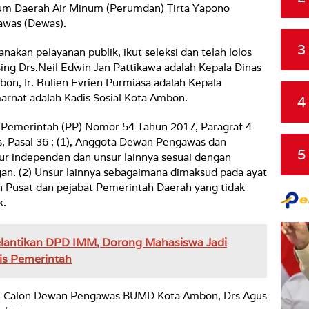
m Daerah Air Minum (Perumdan) Tirta Yapono
awas (Dewas).
3
nakan pelayanan publik, ikut seleksi dan telah lolos
ing Drs.Neil Edwin Jan Pattikawa adalah Kepala Dinas
, Ir. Rulien Evrien Purmiasa adalah Kepala
arnat adalah Kadis Sosial Kota Ambon.
4
n Pemerintah (PP) Nomor 54 Tahun 2017, Paragraf 4
Pasal 36 ; (
1), Anggota Dewan Pengawas dan
5
sur independen dan unsur lainnya sesuai dengan
n. (2) Unsur lainnya sebagaimana dimaksud pada ayat
ah Pusat dan pejabat Pemerintah Daerah yang tidak
k.
elantikan DPD IMM, Dorong Mahasiswa Jadi
is Pemerintah
 dan Calon Dewan Pengawas BUMD Kota Ambon, Drs Agus