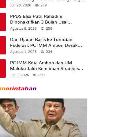
Pengangguran
Juli 30, 2026
269
PPDS Elsa Putri Rahadini
Dinonaktifkan 3 Bulan Usai
Komentar yang Dinilai Nirempati ke
Agustus 8, 2026
258
Pasien BPJS
Dari Ujaran Rasis ke Tuntutan
Federasi: PC IMM Ambon Desak
Klarifikasi Presiden dan Imbau
Agustus 1, 2026
234
Tunda Pengibaran Bendera Merah
Putih Di Maluku.
PC IMM Kota Ambon dan UM
Maluku Jalin Kemitraan Strategis
untuk Cetak Kader Pencerah Bangsa
Juli 3, 2026
200
“Membangun Peradaban dari
Kampus”