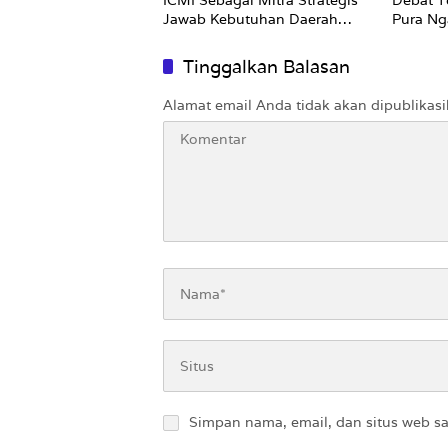
ICMI Sebagai Mitra Strategis
Debat T
Jawab Kebutuhan Daerah
Pura Ng
Kepulauan
Engga 
Tinggalkan Balasan
Alamat email Anda tidak akan dipublikasi
Simpan nama, email, dan situs web s