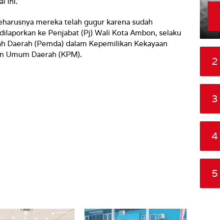
 ini.
 seharusnya mereka telah gugur karena sudah
 dilaporkan ke Penjabat (Pj) Wali Kota Ambon, selaku
ah Daerah (Pemda) dalam Kepemilikan Kekayaan
aan Umum Daerah (KPM).
2
3
4
5