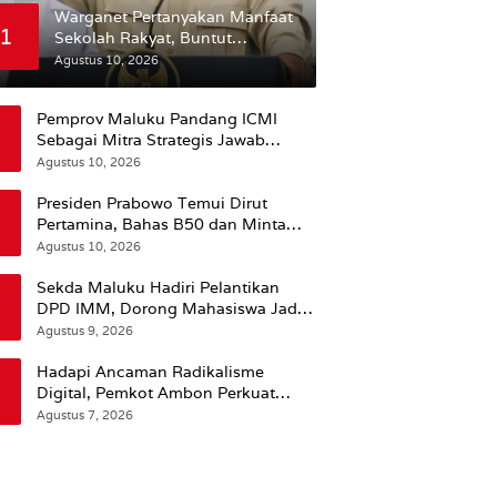
Warganet Pertanyakan Manfaat
1
Sekolah Rakyat, Buntut
Pernyataan Prabowo Bahwa
Agustus 10, 2026
Kecerdasan Bukan dari Sekolah
Pemprov Maluku Pandang ICMI
Sebagai Mitra Strategis Jawab
Kebutuhan Daerah Kepulauan
Agustus 10, 2026
Presiden Prabowo Temui Dirut
Pertamina, Bahas B50 dan Minta
Anak Cucu Perusahaan BUMN
Agustus 10, 2026
Dikurangi
Sekda Maluku Hadiri Pelantikan
DPD IMM, Dorong Mahasiswa Jadi
Agen Perubahan dan Mitra Strategis
Agustus 9, 2026
Pemerintah
Hadapi Ancaman Radikalisme
Digital, Pemkot Ambon Perkuat
Peran Keluarga
Agustus 7, 2026