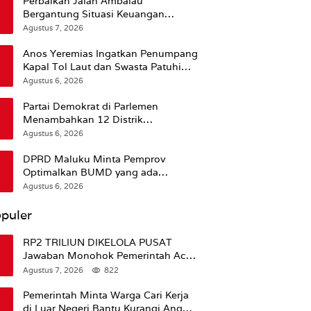
Perbaikan Jalan Ambalau
Bergantung Situasi Keuangan
Pemprov Maluku
Agustus 7, 2026
Anos Yeremias Ingatkan Penumpang
Kapal Tol Laut dan Swasta Patuhi
Peringatan BMKG
Agustus 6, 2026
Partai Demokrat di Parlemen
Menambahkan 12 Distrik
Pendukung Trump
Agustus 6, 2026
DPRD Maluku Minta Pemprov
Optimalkan BUMD yang ada
Ketimbang Menambah Baru
Agustus 6, 2026
puler
RP2 TRILIUN DIKELOLA PUSAT
Jawaban Monohok Pemerintah Aceh
Usai Disorot Mentan Amran Soal
Agustus 7, 2026
822
Dana Pertanian
Pemerintah Minta Warga Cari Kerja
di Luar Negeri Bantu Kurangi Angka