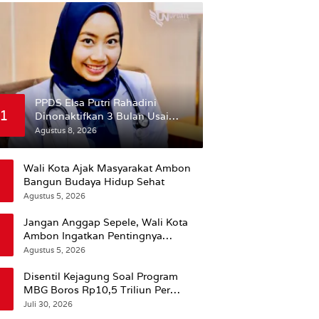
PPDS Elsa Putri Rahadini
1
Dinonaktifkan 3 Bulan Usai
Komentar yang Dinilai
Agustus 8, 2026
Nirempati ke Pasien BPJS
Wali Kota Ajak Masyarakat Ambon
Bangun Budaya Hidup Sehat
Agustus 5, 2026
Jangan Anggap Sepele, Wali Kota
Ambon Ingatkan Pentingnya
Perencanaan Kesehatan
Agustus 5, 2026
Disentil Kejagung Soal Program
MBG Boros Rp10,5 Triliun Per
Tahun, Kepala BGN Sudaryono Beri
Juli 30, 2026
Penjelasan