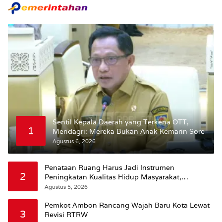
Sentil Kepala Daerah yang Terkena OTT,
1
Mendagri: Mereka Bukan Anak Kemarin Sore
Agustus 6, 2026
Penataan Ruang Harus Jadi Instrumen
2
Peningkatan Kualitas Hidup Masyarakat,
Wattimena: Revisi RT-RW Ditetapkan Pemkot
Agustus 5, 2026
Susun RDTR Sebagai Dasar Hukum
Pemkot Ambon Rancang Wajah Baru Kota Lewat
3
Revisi RTRW