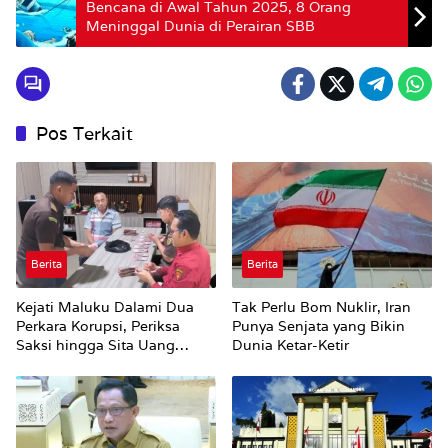
Bencana di Awal Tahun 2025, 8 Orang
Meninggal Dunia di Perairan SBB
Pos Terkait
Berita
Berita
Kejati Maluku Dalami Dua
Tak Perlu Bom Nuklir, Iran
Perkara Korupsi, Periksa
Punya Senjata yang Bikin
Saksi hingga Sita Uang
Dunia Ketar-Ketir
Rp100 Juta