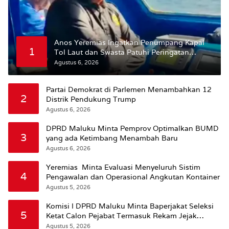
Anos Yeremias Ingatkan Penumpang Kapal
1
Tol Laut dan Swasta Patuhi Peringatan
BMKG
Agustus 6, 2026
Partai Demokrat di Parlemen Menambahkan 12
2
Distrik Pendukung Trump
Agustus 6, 2026
DPRD Maluku Minta Pemprov Optimalkan BUMD
3
yang ada Ketimbang Menambah Baru
Agustus 6, 2026
Yeremias Minta Evaluasi Menyeluruh Sistim
4
Pengawalan dan Operasional Angkutan Kontainer
Agustus 5, 2026
Komisi I DPRD Maluku Minta Baperjakat Seleksi
5
Ketat Calon Pejabat Termasuk Rekam Jejak
Hukum
Agustus 5, 2026