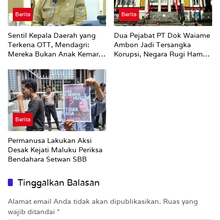
Berita
Berita
Sentil Kepala Daerah yang
Dua Pejabat PT Dok Waiame
Terkena OTT, Mendagri:
Ambon Jadi Tersangka
Mereka Bukan Anak Kemarin
Korupsi, Negara Rugi Hampir
Sore
Rp19 Miliar
Berita
Permanusa Lakukan Aksi
Desak Kejati Maluku Periksa
Bendahara Setwan SBB
Tinggalkan Balasan
Alamat email Anda tidak akan dipublikasikan.
Ruas yang
wajib ditandai
*