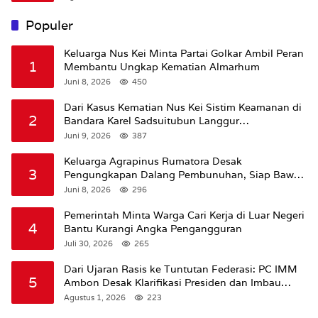
Populer
Keluarga Nus Kei Minta Partai Golkar Ambil Peran
1
Membantu Ungkap Kematian Almarhum
Juni 8, 2026
450
Dari Kasus Kematian Nus Kei Sistim Keamanan di
2
Bandara Karel Sadsuitubun Langgur
Dipertanyakan
Juni 9, 2026
387
Keluarga Agrapinus Rumatora Desak
3
Pengungkapan Dalang Pembunuhan, Siap Bawa
Kasus ke Komisi III DPR RI
Juni 8, 2026
296
Pemerintah Minta Warga Cari Kerja di Luar Negeri
4
Bantu Kurangi Angka Pengangguran
Juli 30, 2026
265
Dari Ujaran Rasis ke Tuntutan Federasi: PC IMM
5
Ambon Desak Klarifikasi Presiden dan Imbau
Tunda Pengibaran Bendera Merah Putih Di
Agustus 1, 2026
223
Maluku.