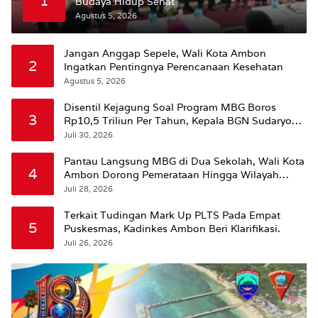
1
Budaya Hidup Sehat
Agustus 5, 2026
Jangan Anggap Sepele, Wali Kota Ambon
2
Ingatkan Pentingnya Perencanaan Kesehatan
Agustus 5, 2026
Disentil Kejagung Soal Program MBG Boros
3
Rp10,5 Triliun Per Tahun, Kepala BGN Sudaryono
Beri Penjelasan
Juli 30, 2026
Pantau Langsung MBG di Dua Sekolah, Wali Kota
4
Ambon Dorong Pemerataan Hingga Wilayah
Leitimur Selatan
Juli 28, 2026
Terkait Tudingan Mark Up PLTS Pada Empat
5
Puskesmas, Kadinkes Ambon Beri Klarifikasi.
Juli 26, 2026