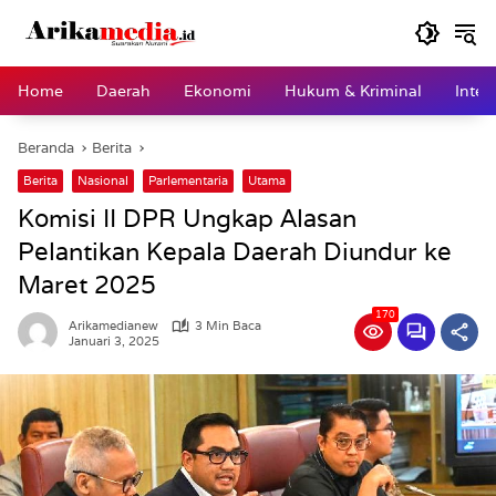
Langsung
ke
konten
Home
Daerah
Ekonomi
Hukum & Kriminal
Inter
Beranda
Berita
Berita
Nasional
Parlementaria
Utama
Komisi II DPR Ungkap Alasan
Pelantikan Kepala Daerah Diundur ke
Maret 2025
170
Arikamedianew
3 Min Baca
Januari 3, 2025