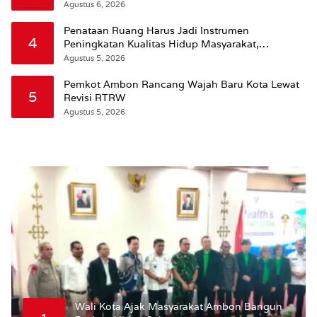
Agustus 6, 2026
Penataan Ruang Harus Jadi Instrumen
4
Peningkatan Kualitas Hidup Masyarakat,
Wattimena: Revisi RT-RW Ditetapkan Pemkot
Agustus 5, 2026
Susun RDTR Sebagai Dasar Hukum
Pemkot Ambon Rancang Wajah Baru Kota Lewat
5
Revisi RTRW
Agustus 5, 2026
Wali Kota Ajak Masyarakat Ambon Bangun