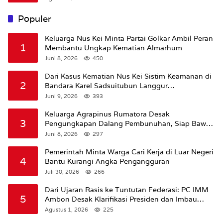
Populer
Keluarga Nus Kei Minta Partai Golkar Ambil Peran
1
Membantu Ungkap Kematian Almarhum
Juni 8, 2026
450
Dari Kasus Kematian Nus Kei Sistim Keamanan di
2
Bandara Karel Sadsuitubun Langgur
Dipertanyakan
Juni 9, 2026
393
Keluarga Agrapinus Rumatora Desak
3
Pengungkapan Dalang Pembunuhan, Siap Bawa
Kasus ke Komisi III DPR RI
Juni 8, 2026
297
Pemerintah Minta Warga Cari Kerja di Luar Negeri
4
Bantu Kurangi Angka Pengangguran
Juli 30, 2026
266
Dari Ujaran Rasis ke Tuntutan Federasi: PC IMM
5
Ambon Desak Klarifikasi Presiden dan Imbau
Tunda Pengibaran Bendera Merah Putih Di
Agustus 1, 2026
225
Maluku.