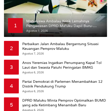
Mahasiswa Ambalau Kritik Lemahnya
1
Pengawasan DPRD Maluku Dapil Buru-
Bursel Terhadap Proses Perubahan Status
Agustus 7, 2026
Jalan
Perbaikan Jalan Ambalau Bergantung Situasi
2
Keuangan Pemprov Maluku
Agustus 7, 2026
Anos Yeremias Ingatkan Penumpang Kapal Tol
3
Laut dan Swasta Patuhi Peringatan BMKG
Agustus 6, 2026
Partai Demokrat di Parlemen Menambahkan 12
4
Distrik Pendukung Trump
Agustus 6, 2026
DPRD Maluku Minta Pemprov Optimalkan BUMD
5
yang ada Ketimbang Menambah Baru
Agustus 6, 2026