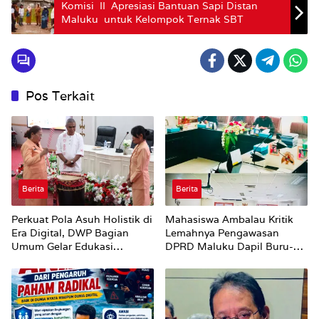
Komisi II Apresiasi Bantuan Sapi Distan
Maluku untuk Kelompok Ternak SBT
Pos Terkait
Berita
Berita
Perkuat Pola Asuh Holistik di
Mahasiswa Ambalau Kritik
Era Digital, DWP Bagian
Lemahnya Pengawasan
Umum Gelar Edukasi
DPRD Maluku Dapil Buru-
Parenting Bagi Orang Tua
Bursel Terhadap Proses
Perubahan Status Jalan