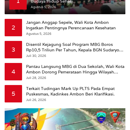
1
Budaya Hidup Sehat
Agustus 5, 2026
Jangan Anggap Sepele, Wali Kota Ambon
2
Ingatkan Pentingnya Perencanaan Kesehatan
Agustus 5, 2026
Disentil Kejagung Soal Program MBG Boros
3
Rp10,5 Triliun Per Tahun, Kepala BGN Sudaryono
Beri Penjelasan
Juli 30, 2026
Pantau Langsung MBG di Dua Sekolah, Wali Kota
4
Ambon Dorong Pemerataan Hingga Wilayah
Leitimur Selatan
Juli 28, 2026
Terkait Tudingan Mark Up PLTS Pada Empat
5
Puskesmas, Kadinkes Ambon Beri Klarifikasi.
Juli 26, 2026