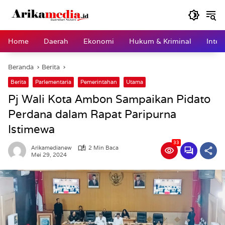
Langsung
ke
konten
Home
Daerah
Ekonomi
Hukum & Kriminal
Inter
Beranda
Berita
Berita
Parlementaria
Pemerintahan
Utama
Pj Wali Kota Ambon Sampaikan Pidato
Perdana dalam Rapat Paripurna
Istimewa
33
Arikamedianew
2 Min Baca
Mei 29, 2024