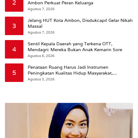
2
Ambon Perkuat Peran Keluarga
Agustus 7, 2026
Jelang HUT Kota Ambon, Disdukcapil Gelar Nikah
3
Massal
Agustus 7, 2026
Sentil Kepala Daerah yang Terkena OTT,
4
Mendagri: Mereka Bukan Anak Kemarin Sore
Agustus 6, 2026
Penataan Ruang Harus Jadi Instrumen
5
Peningkatan Kualitas Hidup Masyarakat,
Wattimena: Revisi RT-RW Ditetapkan Pemkot
Agustus 5, 2026
Susun RDTR Sebagai Dasar Hukum