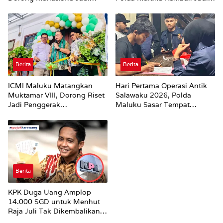
Agen Perubahan dan Mitra
Sorotan
Strategis Pemerintah
Berita
Berita
ICMI Maluku Matangkan
Hari Pertama Operasi Antik
Muktamar VIII, Dorong Riset
Salawaku 2026, Polda
Jadi Penggerak
Maluku Sasar Tempat
Pembangunan
Hiburan Malam di Ambon
Berita
KPK Duga Uang Amplop
14.000 SGD untuk Menhut
Raja Juli Tak Dikembalikan
Utuh