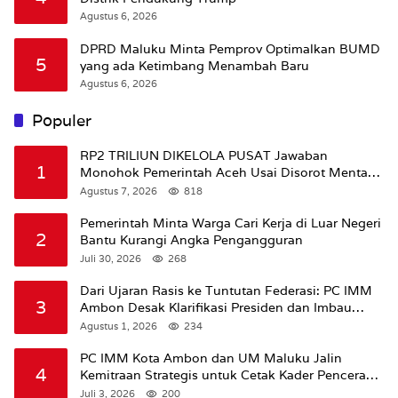
Agustus 6, 2026
DPRD Maluku Minta Pemprov Optimalkan BUMD
5
yang ada Ketimbang Menambah Baru
Agustus 6, 2026
Populer
RP2 TRILIUN DIKELOLA PUSAT Jawaban
1
Monohok Pemerintah Aceh Usai Disorot Mentan
Amran Soal Dana Pertanian
Agustus 7, 2026
818
Pemerintah Minta Warga Cari Kerja di Luar Negeri
2
Bantu Kurangi Angka Pengangguran
Juli 30, 2026
268
Dari Ujaran Rasis ke Tuntutan Federasi: PC IMM
3
Ambon Desak Klarifikasi Presiden dan Imbau
Tunda Pengibaran Bendera Merah Putih Di
Agustus 1, 2026
234
Maluku.
PC IMM Kota Ambon dan UM Maluku Jalin
4
Kemitraan Strategis untuk Cetak Kader Pencerah
Bangsa “Membangun Peradaban dari Kampus”
Juli 3, 2026
200