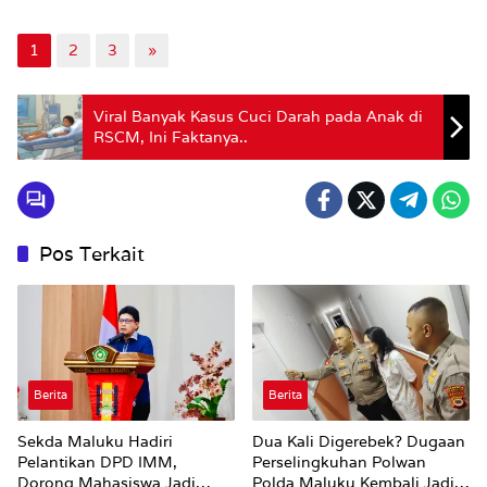
UKIM
35/UKIM.H/SK/2024,
tentang Wisuda Diploma,
1
2
3
»
Sarjana, Magister dan
Doktor Periode I 2024,
dimana ditetapkan 8
Viral Banyak Kasus Cuci Darah pada Anak di
orang diploma, 424
RSCM, Ini Faktanya..
sarjana, 6 Magister dan 2
Doktor. Pj Gubernur
Maluku Sadali, Le,
menerangkan Provinsi
Maluku sebagai wilayah
Pos Terkait
kepulauan,…
Berita
Berita
Sekda Maluku Hadiri
Dua Kali Digerebek? Dugaan
Pelantikan DPD IMM,
Perselingkuhan Polwan
Dorong Mahasiswa Jadi
Polda Maluku Kembali Jadi