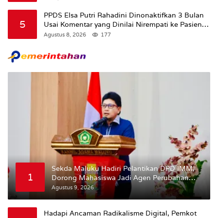
PPDS Elsa Putri Rahadini Dinonaktifkan 3 Bulan
5
Usai Komentar yang Dinilai Nirempati ke Pasien
BPJS
Agustus 8, 2026
177
Sekda Maluku Hadiri Pelantikan DPD IMM,
1
Dorong Mahasiswa Jadi Agen Perubahan
dan Mitra Strategis Pemerintah
Agustus 9, 2026
Hadapi Ancaman Radikalisme Digital, Pemkot