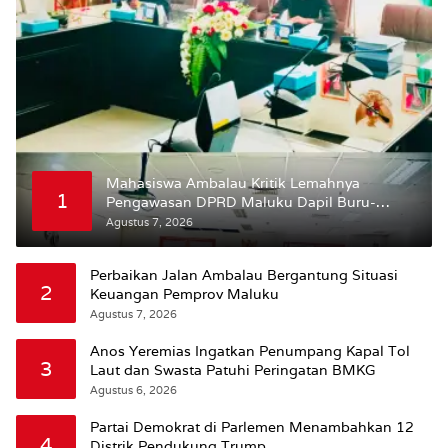
Mahasiswa Ambalau Kritik Lemahnya
1
Pengawasan DPRD Maluku Dapil Buru-
Bursel Terhadap Proses Perubahan Status
Agustus 7, 2026
Jalan
Perbaikan Jalan Ambalau Bergantung Situasi
2
Keuangan Pemprov Maluku
Agustus 7, 2026
Anos Yeremias Ingatkan Penumpang Kapal Tol
3
Laut dan Swasta Patuhi Peringatan BMKG
Agustus 6, 2026
Partai Demokrat di Parlemen Menambahkan 12
4
Distrik Pendukung Trump