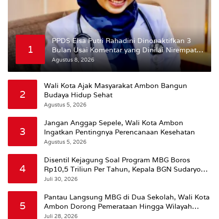
PPDS Elsa Putri Rahadini Dinonaktifkan 3
1
Bulan Usai Komentar yang Dinilai Nirempati
ke Pasien BPJS
Agustus 8, 2026
Wali Kota Ajak Masyarakat Ambon Bangun
2
Budaya Hidup Sehat
Agustus 5, 2026
Jangan Anggap Sepele, Wali Kota Ambon
3
Ingatkan Pentingnya Perencanaan Kesehatan
Agustus 5, 2026
Disentil Kejagung Soal Program MBG Boros
4
Rp10,5 Triliun Per Tahun, Kepala BGN Sudaryono
Beri Penjelasan
Juli 30, 2026
Pantau Langsung MBG di Dua Sekolah, Wali Kota
5
Ambon Dorong Pemerataan Hingga Wilayah
Leitimur Selatan
Juli 28, 2026