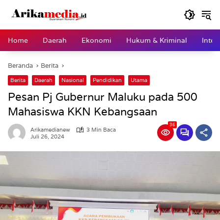
Langsung
ke
konten
Home
Daerah
Ekonomi
Hukum & Kriminal
Inter
Beranda
Berita
Berita
Daerah
Nasional
Pendidikan
Utama
Pesan Pj Gubernur Maluku pada 500
Mahasiswa KKN Kebangsaan
36
Arikamedianew
3 Min Baca
Juli 26, 2024