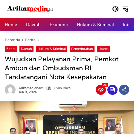
Langsung
ke
konten
Home
Daerah
Ekonomi
Hukum & Kriminal
Inter
Beranda
Berita
Berita
Daerah
Hukum & Kriminal
Pemerintahan
Utama
Wujudkan Pelayanan Prima, Pemkot
Ambon dan Ombudsman RI
Tandatangani Nota Kesepakatan
26
Arikamedianew
3 Min Baca
Juli 8, 2026