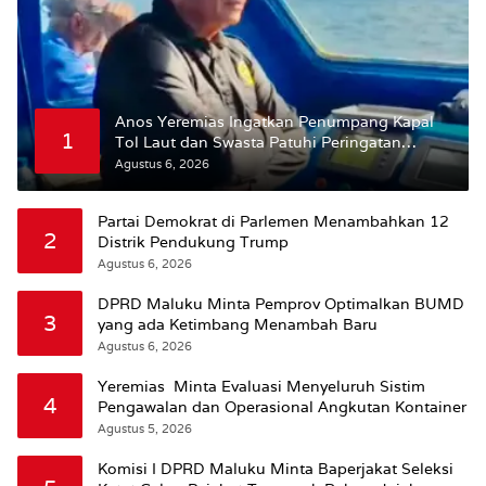
Anos Yeremias Ingatkan Penumpang Kapal
1
Tol Laut dan Swasta Patuhi Peringatan
BMKG
Agustus 6, 2026
Partai Demokrat di Parlemen Menambahkan 12
2
Distrik Pendukung Trump
Agustus 6, 2026
DPRD Maluku Minta Pemprov Optimalkan BUMD
3
yang ada Ketimbang Menambah Baru
Agustus 6, 2026
Yeremias Minta Evaluasi Menyeluruh Sistim
4
Pengawalan dan Operasional Angkutan Kontainer
Agustus 5, 2026
Komisi I DPRD Maluku Minta Baperjakat Seleksi