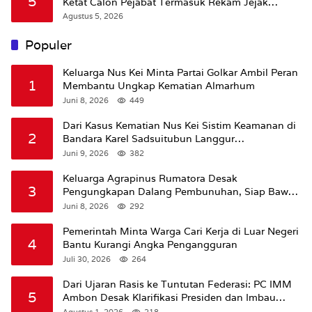
5
Ketat Calon Pejabat Termasuk Rekam Jejak
Hukum
Agustus 5, 2026
Populer
Keluarga Nus Kei Minta Partai Golkar Ambil Peran
1
Membantu Ungkap Kematian Almarhum
Juni 8, 2026
449
Dari Kasus Kematian Nus Kei Sistim Keamanan di
2
Bandara Karel Sadsuitubun Langgur
Dipertanyakan
Juni 9, 2026
382
Keluarga Agrapinus Rumatora Desak
3
Pengungkapan Dalang Pembunuhan, Siap Bawa
Kasus ke Komisi III DPR RI
Juni 8, 2026
292
Pemerintah Minta Warga Cari Kerja di Luar Negeri
4
Bantu Kurangi Angka Pengangguran
Juli 30, 2026
264
Dari Ujaran Rasis ke Tuntutan Federasi: PC IMM
5
Ambon Desak Klarifikasi Presiden dan Imbau
Tunda Pengibaran Bendera Merah Putih Di