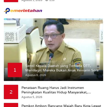
Agustus 1, 2026
218
Maluku.
Sentil Kepala Daerah yang Terkena OTT,
1
Mendagri: Mereka Bukan Anak Kemarin Sore
Agustus 6, 2026
Penataan Ruang Harus Jadi Instrumen
2
Peningkatan Kualitas Hidup Masyarakat,
Wattimena: Revisi RT-RW Ditetapkan Pemkot
Agustus 5, 2026
Susun RDTR Sebagai Dasar Hukum
Pemkot Ambon Rancang Wajah Baru Kota Lewat