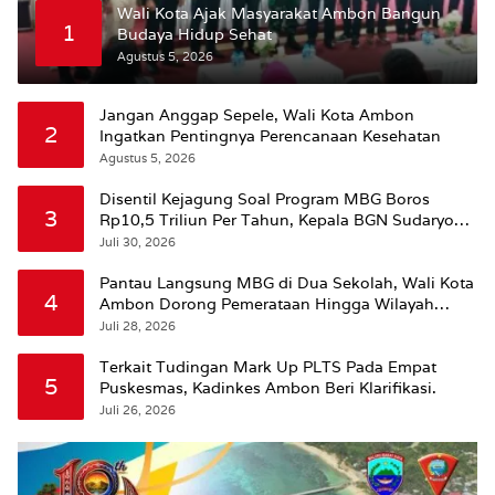
Wali Kota Ajak Masyarakat Ambon Bangun
1
Budaya Hidup Sehat
Agustus 5, 2026
Jangan Anggap Sepele, Wali Kota Ambon
2
Ingatkan Pentingnya Perencanaan Kesehatan
Agustus 5, 2026
Disentil Kejagung Soal Program MBG Boros
3
Rp10,5 Triliun Per Tahun, Kepala BGN Sudaryono
Beri Penjelasan
Juli 30, 2026
Pantau Langsung MBG di Dua Sekolah, Wali Kota
4
Ambon Dorong Pemerataan Hingga Wilayah
Leitimur Selatan
Juli 28, 2026
Terkait Tudingan Mark Up PLTS Pada Empat
5
Puskesmas, Kadinkes Ambon Beri Klarifikasi.
Juli 26, 2026