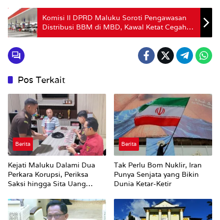
Komisi II DPRD Maluku Soroti Pengawasan
Distribusi BBM di MBD, Kawal Ketat Cegah
Penimbunan
Pos Terkait
Berita
Berita
Kejati Maluku Dalami Dua
Tak Perlu Bom Nuklir, Iran
Perkara Korupsi, Periksa
Punya Senjata yang Bikin
Saksi hingga Sita Uang
Dunia Ketar-Ketir
Rp100 Juta