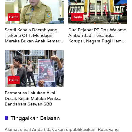
Berita
Berita
Sentil Kepala Daerah yang
Dua Pejabat PT Dok Waiame
Terkena OTT, Mendagri:
Ambon Jadi Tersangka
Mereka Bukan Anak Kemarin
Korupsi, Negara Rugi Hampir
Sore
Rp19 Miliar
Berita
Permanusa Lakukan Aksi
Desak Kejati Maluku Periksa
Bendahara Setwan SBB
Tinggalkan Balasan
Alamat email Anda tidak akan dipublikasikan.
Ruas yang