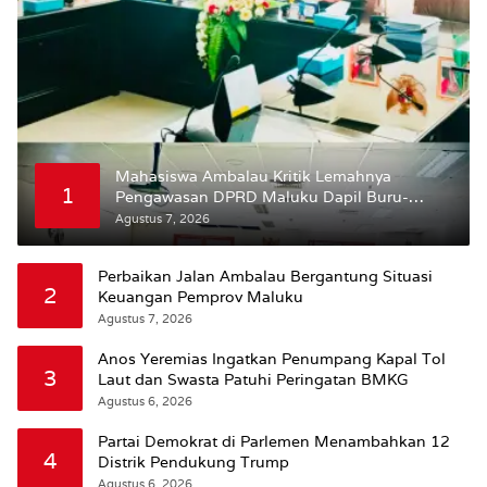
Mahasiswa Ambalau Kritik Lemahnya
1
Pengawasan DPRD Maluku Dapil Buru-
Bursel Terhadap Proses Perubahan Status
Agustus 7, 2026
Jalan
Perbaikan Jalan Ambalau Bergantung Situasi
2
Keuangan Pemprov Maluku
Agustus 7, 2026
Anos Yeremias Ingatkan Penumpang Kapal Tol
3
Laut dan Swasta Patuhi Peringatan BMKG
Agustus 6, 2026
Partai Demokrat di Parlemen Menambahkan 12
4
Distrik Pendukung Trump
Agustus 6, 2026