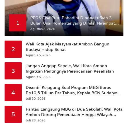
PPDS Elsa Putri Rahadini Dinonaktifkan 3
1
Bulan Usai Komentar yang Dinilai Nirempati
ke Pasien BPJS
Agustus 8, 2026
Wali Kota Ajak Masyarakat Ambon Bangun
2
Budaya Hidup Sehat
Agustus 5, 2026
Jangan Anggap Sepele, Wali Kota Ambon
3
Ingatkan Pentingnya Perencanaan Kesehatan
Agustus 5, 2026
Disentil Kejagung Soal Program MBG Boros
4
Rp10,5 Triliun Per Tahun, Kepala BGN Sudaryono
Beri Penjelasan
Juli 30, 2026
Pantau Langsung MBG di Dua Sekolah, Wali Kota
5
Ambon Dorong Pemerataan Hingga Wilayah
Leitimur Selatan
Juli 28, 2026