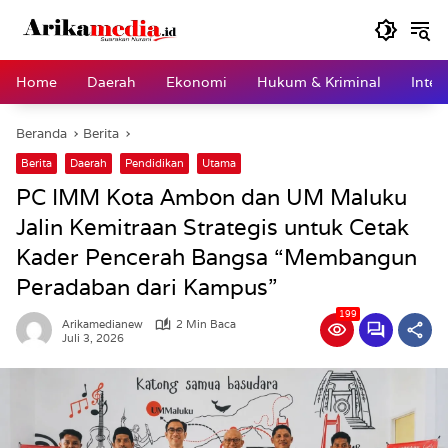
Langsung
ke
konten
Home
Daerah
Ekonomi
Hukum & Kriminal
Inter
Beranda
Berita
Berita
Daerah
Pendidikan
Utama
PC IMM Kota Ambon dan UM Maluku
Jalin Kemitraan Strategis untuk Cetak
Kader Pencerah Bangsa “Membangun
Peradaban dari Kampus”
199
Arikamedianew
2 Min Baca
Juli 3, 2026