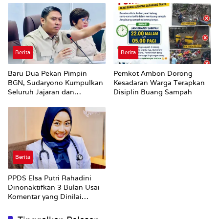
Berita
Berita
Baru Dua Pekan Pimpin
Pemkot Ambon Dorong
BGN, Sudaryono Kumpulkan
Kesadaran Warga Terapkan
Seluruh Jajaran dan
Disiplin Buang Sampah
Umumkan ‘Kertas Putih’
Pungli dan Pemerasan
Supplier harus Berhenti
Sekarang
Berita
PPDS Elsa Putri Rahadini
Dinonaktifkan 3 Bulan Usai
Komentar yang Dinilai
Nirempati ke Pasien BPJS