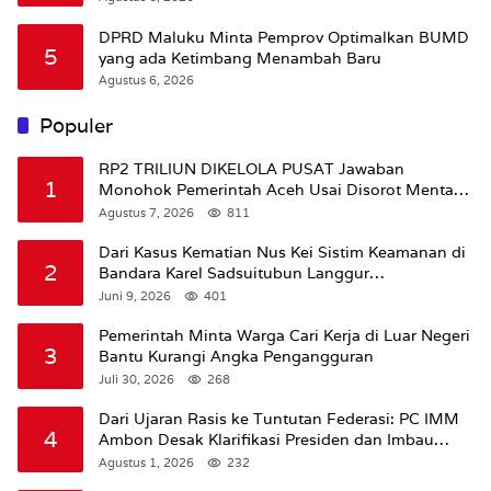
DPRD Maluku Minta Pemprov Optimalkan BUMD
5
yang ada Ketimbang Menambah Baru
Agustus 6, 2026
Populer
RP2 TRILIUN DIKELOLA PUSAT Jawaban
1
Monohok Pemerintah Aceh Usai Disorot Mentan
Amran Soal Dana Pertanian
Agustus 7, 2026
811
Dari Kasus Kematian Nus Kei Sistim Keamanan di
2
Bandara Karel Sadsuitubun Langgur
Dipertanyakan
Juni 9, 2026
401
Pemerintah Minta Warga Cari Kerja di Luar Negeri
3
Bantu Kurangi Angka Pengangguran
Juli 30, 2026
268
Dari Ujaran Rasis ke Tuntutan Federasi: PC IMM
4
Ambon Desak Klarifikasi Presiden dan Imbau
Tunda Pengibaran Bendera Merah Putih Di
Agustus 1, 2026
232
Maluku.