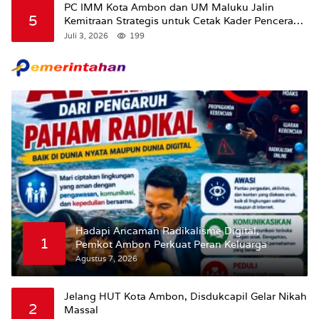
PC IMM Kota Ambon dan UM Maluku Jalin
5
Kemitraan Strategis untuk Cetak Kader Pencerah
Bangsa “Membangun Peradaban dari Kampus”
Juli 3, 2026
199
Hadapi Ancaman Radikalisme Digital,
1
Pemkot Ambon Perkuat Peran Keluarga
Agustus 7, 2026
Jelang HUT Kota Ambon, Disdukcapil Gelar Nikah
2
Massal