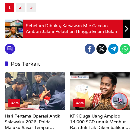
1
2
»
Sebelum Dibuka, Karyawan Mie Gacoan
Ambon Jalani Pelatihan Hingga Enam Bulan
Pos Terkait
Berita
Berita
Hari Pertama Operasi Antik
KPK Duga Uang Amplop
Salawaku 2026, Polda
14.000 SGD untuk Menhut
Maluku Sasar Tempat
Raja Juli Tak Dikembalikan
Hiburan Malam di Ambon
Utuh