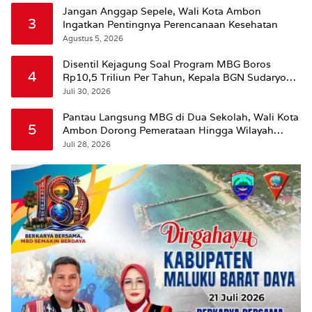
Jangan Anggap Sepele, Wali Kota Ambon
3
Ingatkan Pentingnya Perencanaan Kesehatan
Agustus 5, 2026
Disentil Kejagung Soal Program MBG Boros
4
Rp10,5 Triliun Per Tahun, Kepala BGN Sudaryono
Beri Penjelasan
Juli 30, 2026
Pantau Langsung MBG di Dua Sekolah, Wali Kota
5
Ambon Dorong Pemerataan Hingga Wilayah
Leitimur Selatan
Juli 28, 2026