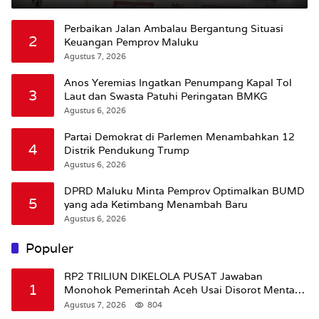
Jalan
Perbaikan Jalan Ambalau Bergantung Situasi
2
Keuangan Pemprov Maluku
Agustus 7, 2026
Anos Yeremias Ingatkan Penumpang Kapal Tol
3
Laut dan Swasta Patuhi Peringatan BMKG
Agustus 6, 2026
Partai Demokrat di Parlemen Menambahkan 12
4
Distrik Pendukung Trump
Agustus 6, 2026
DPRD Maluku Minta Pemprov Optimalkan BUMD
5
yang ada Ketimbang Menambah Baru
Agustus 6, 2026
Populer
RP2 TRILIUN DIKELOLA PUSAT Jawaban
1
Monohok Pemerintah Aceh Usai Disorot Mentan
Amran Soal Dana Pertanian
Agustus 7, 2026
804