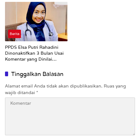
Pungli dan Pemerasan
Supplier harus Berhenti
Sekarang
Berita
PPDS Elsa Putri Rahadini
Dinonaktifkan 3 Bulan Usai
Komentar yang Dinilai
Nirempati ke Pasien BPJS
Tinggalkan Balasan
Alamat email Anda tidak akan dipublikasikan.
Ruas yang
wajib ditandai
*