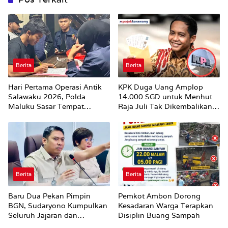
Berita
Berita
Hari Pertama Operasi Antik
KPK Duga Uang Amplop
Salawaku 2026, Polda
14.000 SGD untuk Menhut
Maluku Sasar Tempat
Raja Juli Tak Dikembalikan
Hiburan Malam di Ambon
Utuh
Berita
Berita
Baru Dua Pekan Pimpin
Pemkot Ambon Dorong
BGN, Sudaryono Kumpulkan
Kesadaran Warga Terapkan
Seluruh Jajaran dan
Disiplin Buang Sampah
Umumkan ‘Kertas Putih’