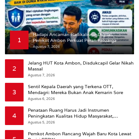
Hadapi Ancaman Radikalisme Digital,
1
Pemkot Ambon Perkuat Peran Keluarga
Agustus 7, 2026
Jelang HUT Kota Ambon, Disdukcapil Gelar Nikah
2
Massal
Agustus 7, 2026
Sentil Kepala Daerah yang Terkena OTT,
3
Mendagri: Mereka Bukan Anak Kemarin Sore
Agustus 6, 2026
Penataan Ruang Harus Jadi Instrumen
4
Peningkatan Kualitas Hidup Masyarakat,
Wattimena: Revisi RT-RW Ditetapkan Pemkot
Agustus 5, 2026
Susun RDTR Sebagai Dasar Hukum
Pemkot Ambon Rancang Wajah Baru Kota Lewat