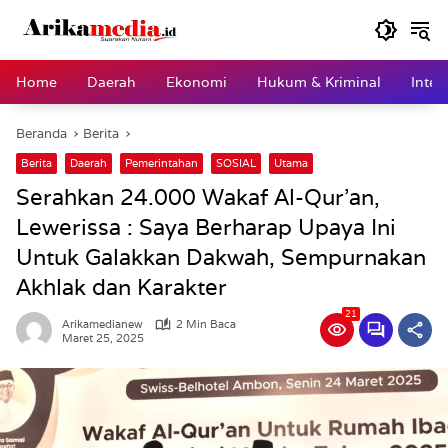
Langsung
ke
konten
Home
Daerah
Ekonomi
Hukum & Kriminal
Inter
Beranda
Berita
Berita
Daerah
Pemerintahan
SOSIAL
Utama
Serahkan 24.000 Wakaf Al-Qur’an,
Lewerissa : Saya Berharap Upaya Ini
Untuk Galakkan Dakwah, Sempurnakan
Akhlak dan Karakter
21
Arikamedianew
2 Min Baca
Maret 25, 2025