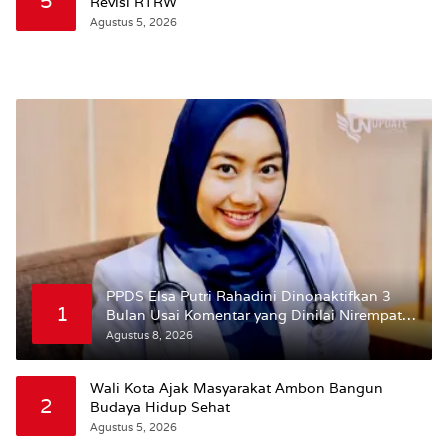
5
Revisi RTRW
Agustus 5, 2026
PPDS Elsa Putri Rahadini Dinonaktifkan 3
1
Bulan Usai Komentar yang Dinilai Nirempati
ke Pasien BPJS
Agustus 8, 2026
Wali Kota Ajak Masyarakat Ambon Bangun
2
Budaya Hidup Sehat
Agustus 5, 2026