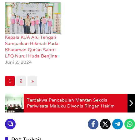
Kepala KUA Aru Tengah
Sampaikan Hikmah Pada
Khataman Qur’an Santri
LPQ Nurul Huda Benjina
Juni 2, 2024
1
2
»
Terdakwa Pencabulan Mantan Sekdis
Pariwisata Maluku Divonis Ringan Hakim
Pos Terkait