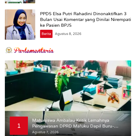
PPDS Elsa Putri Rahadini Dinonaktifkan 3
Bulan Usai Komentar yang Dinilai Nirempati
ke Pasien BPJS
Berita
Agustus 8, 2026
Mahasiswa Ambalau Kritik Lemahnya
1
Pengawasan DPRD Maluku Dapil Buru-
Bursel Terhadap Proses Perubahan Status
Agustus 7, 2026