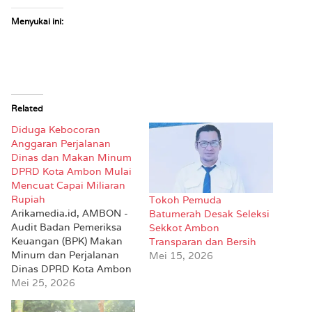
Menyukai ini:
Related
Diduga Kebocoran
Anggaran Perjalanan
Dinas dan Makan Minum
DPRD Kota Ambon Mulai
Mencuat Capai Miliaran
Rupiah
Tokoh Pemuda
Arikamedia.id, AMBON -
Batumerah Desak Seleksi
Audit Badan Pemeriksa
Sekkot Ambon
Keuangan (BPK) Makan
Transparan dan Bersih
Minum dan Perjalanan
Mei 15, 2026
Dinas DPRD Kota Ambon
mulai terkuak dalam
Mei 25, 2026
pemeriksaan rincian.
Informasi yang diperoleh