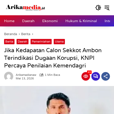
Langsung
ke
konten
Home
Daerah
Ekonomi
Hukum & Kriminal
Inter
Beranda
Berita
Berita
Daerah
Pemerintahan
Utama
Jika Kedapatan Calon Sekkot Ambon
Terindikasi Dugaan Korupsi, KNPI
Percaya Penilaian Kemendagri
43
Arikamedianew
1 Min Baca
Mei 13, 2026