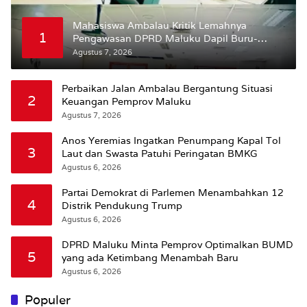
Mahasiswa Ambalau Kritik Lemahnya
1
Pengawasan DPRD Maluku Dapil Buru-
Bursel Terhadap Proses Perubahan Status
Agustus 7, 2026
Jalan
Perbaikan Jalan Ambalau Bergantung Situasi
2
Keuangan Pemprov Maluku
Agustus 7, 2026
Anos Yeremias Ingatkan Penumpang Kapal Tol
3
Laut dan Swasta Patuhi Peringatan BMKG
Agustus 6, 2026
Partai Demokrat di Parlemen Menambahkan 12
4
Distrik Pendukung Trump
Agustus 6, 2026
DPRD Maluku Minta Pemprov Optimalkan BUMD
5
yang ada Ketimbang Menambah Baru
Agustus 6, 2026
Populer