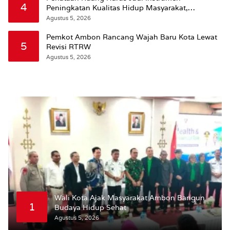
4
Peningkatan Kualitas Hidup Masyarakat,
Wattimena: Revisi RT-RW Ditetapkan Pemkot
Agustus 5, 2026
Susun RDTR Sebagai Dasar Hukum
Pemkot Ambon Rancang Wajah Baru Kota Lewat
5
Revisi RTRW
Agustus 5, 2026
Wali Kota Ajak Masyarakat Ambon Bangun
1
Budaya Hidup Sehat
Agustus 5, 2026