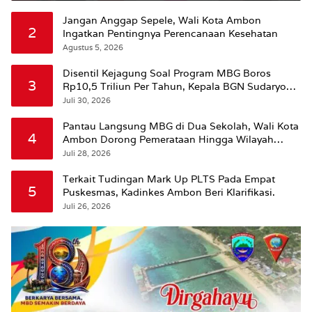
Jangan Anggap Sepele, Wali Kota Ambon
2
Ingatkan Pentingnya Perencanaan Kesehatan
Agustus 5, 2026
Disentil Kejagung Soal Program MBG Boros
3
Rp10,5 Triliun Per Tahun, Kepala BGN Sudaryono
Beri Penjelasan
Juli 30, 2026
Pantau Langsung MBG di Dua Sekolah, Wali Kota
4
Ambon Dorong Pemerataan Hingga Wilayah
Leitimur Selatan
Juli 28, 2026
Terkait Tudingan Mark Up PLTS Pada Empat
5
Puskesmas, Kadinkes Ambon Beri Klarifikasi.
Juli 26, 2026