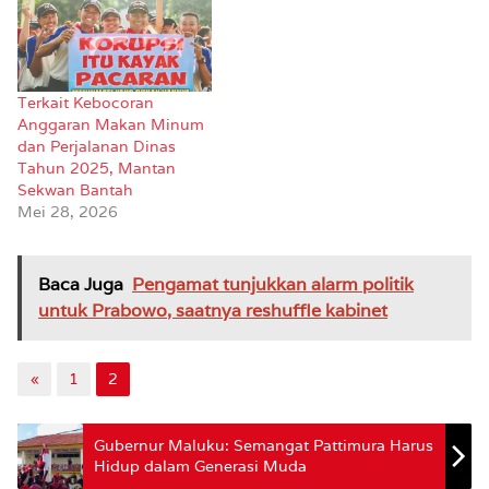
dari berbagai sumber
menyebutkan, Anggaran
Pendapatan Belanja
Daerah (APBN) di
Terkait Kebocoran
breakdown dalam
Anggaran Makan Minum
Rencana Kerja dan
dan Perjalanan Dinas
Anggaan (RKA) tahun
Tahun 2025, Mantan
2025 sebesar Rp23 Miliar
Sekwan Bantah
kemudian refokusing di
Mei 28, 2026
perubahan…
Baca Juga
Pengamat tunjukkan alarm politik
untuk Prabowo, saatnya reshuffle kabinet
«
1
2
Gubernur Maluku: Semangat Pattimura Harus
Hidup dalam Generasi Muda