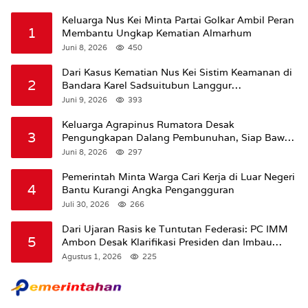
Keluarga Nus Kei Minta Partai Golkar Ambil Peran
1
Membantu Ungkap Kematian Almarhum
Juni 8, 2026
450
Dari Kasus Kematian Nus Kei Sistim Keamanan di
2
Bandara Karel Sadsuitubun Langgur
Dipertanyakan
Juni 9, 2026
393
Keluarga Agrapinus Rumatora Desak
3
Pengungkapan Dalang Pembunuhan, Siap Bawa
Kasus ke Komisi III DPR RI
Juni 8, 2026
297
Pemerintah Minta Warga Cari Kerja di Luar Negeri
4
Bantu Kurangi Angka Pengangguran
Juli 30, 2026
266
Dari Ujaran Rasis ke Tuntutan Federasi: PC IMM
5
Ambon Desak Klarifikasi Presiden dan Imbau
Tunda Pengibaran Bendera Merah Putih Di
Agustus 1, 2026
225
Maluku.