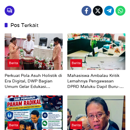
Pos Terkait
Berita
Berita
Perkuat Pola Asuh Holistik di
Mahasiswa Ambalau Kritik
Era Digital, DWP Bagian
Lemahnya Pengawasan
Umum Gelar Edukasi
DPRD Maluku Dapil Buru-
Parenting Bagi Orang Tua
Bursel Terhadap Proses
Perubahan Status Jalan
Berita
Berita