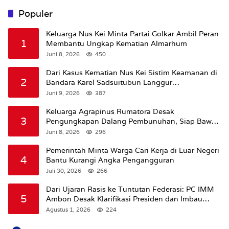
Populer
Keluarga Nus Kei Minta Partai Golkar Ambil Peran
1
Membantu Ungkap Kematian Almarhum
Juni 8, 2026
450
Dari Kasus Kematian Nus Kei Sistim Keamanan di
2
Bandara Karel Sadsuitubun Langgur
Dipertanyakan
Juni 9, 2026
387
Keluarga Agrapinus Rumatora Desak
3
Pengungkapan Dalang Pembunuhan, Siap Bawa
Kasus ke Komisi III DPR RI
Juni 8, 2026
296
Pemerintah Minta Warga Cari Kerja di Luar Negeri
4
Bantu Kurangi Angka Pengangguran
Juli 30, 2026
266
Dari Ujaran Rasis ke Tuntutan Federasi: PC IMM
5
Ambon Desak Klarifikasi Presiden dan Imbau
Tunda Pengibaran Bendera Merah Putih Di
Agustus 1, 2026
224
Maluku.