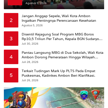
Agustus 5, 2026
Jangan Anggap Sepele, Wali Kota Ambon
2
Ingatkan Pentingnya Perencanaan Kesehatan
Agustus 5, 2026
Disentil Kejagung Soal Program MBG Boros
3
Rp10,5 Triliun Per Tahun, Kepala BGN Sudaryono
Beri Penjelasan
Juli 30, 2026
Pantau Langsung MBG di Dua Sekolah, Wali Kota
4
Ambon Dorong Pemerataan Hingga Wilayah
Leitimur Selatan
Juli 28, 2026
Terkait Tudingan Mark Up PLTS Pada Empat
5
Puskesmas, Kadinkes Ambon Beri Klarifikasi.
Juli 26, 2026