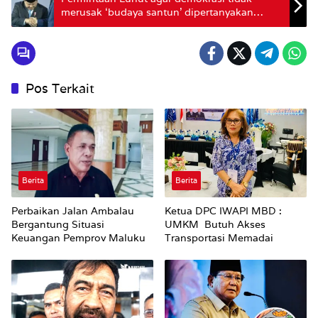
merusak ‘budaya santun’ dipertanyakan
pengamat – ‘Demokrasi memang berisik,
kalau tidak itu otoriter’
Pos Terkait
Berita
Berita
Perbaikan Jalan Ambalau
Ketua DPC IWAPI MBD :
Bergantung Situasi
UMKM Butuh Akses
Keuangan Pemprov Maluku
Transportasi Memadai