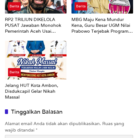
Berita
Berita
RP2 TRILIUN DIKELOLA
MBG Maju Kena Mundur
PUSAT Jawaban Monohok
Kena, Guru Besar UGM Nilai
Pemerintah Aceh Usai
Prabowo Terjebak Program
Disorot Mentan Amran Soal
Amburadul
Dana Pertanian
Berita
Jelang HUT Kota Ambon,
Disdukcapil Gelar Nikah
Massal
Tinggalkan Balasan
Alamat email Anda tidak akan dipublikasikan.
Ruas yang
wajib ditandai
*