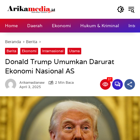
Langsung
ke
konten
Home
Daerah
Ekonomi
Hukum & Kriminal
Inter
Beranda
Berita
Berita
Ekonomi
Internasional
Utama
Donald Trump Umumkan Darurat
Ekonomi Nasional AS
37
Arikamedianew
2 Min Baca
April 3, 2025