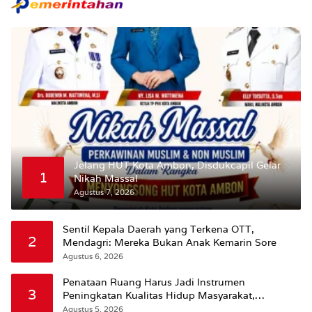
Jelang HUT Kota Ambon, Disdukcapil Gelar
1
Nikah Massal
Agustus 7, 2026
Sentil Kepala Daerah yang Terkena OTT,
2
Mendagri: Mereka Bukan Anak Kemarin Sore
Agustus 6, 2026
Penataan Ruang Harus Jadi Instrumen
3
Peningkatan Kualitas Hidup Masyarakat,
Wattimena: Revisi RT-RW Ditetapkan Pemkot
Agustus 5, 2026