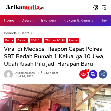
Langsung
ke
konten
Home
Daerah
Ekonomi
Hukum & Kriminal
Inter
Beranda
Berita
Berita
Daerah
SOSIAL
TNI dan POLRI
Utama
Viral di Medsos, Respon Cepat Polres
SBT Bedah Rumah 1 Keluarga 10 Jiwa,
Ubah Kisah Pilu jadi Harapan Baru
27
Arikamedianew
3 Min Baca
Juni 24, 2026