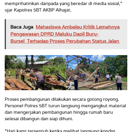
memprihatinkan daripada yang beredar di media sosial,”
ujar Kapolres SBT AKBP Alhajat.
Baca Juga
Mahasiswa Ambalau Kritik Lemahnya
Pengawasan DPRD Maluku Dapil Buru-
Bursel Terhadap Proses Perubahan Status Jalan
Proses pembangunan dilakukan secara gotong royong.
Personel Polres SBT turun langsung mengangkut material
dan mengerjakan pembangunan hingga rumah baru
selesai dibangun dan siap dihuni.
“Hati kami tersentuh ketika melihat langsung kondisi