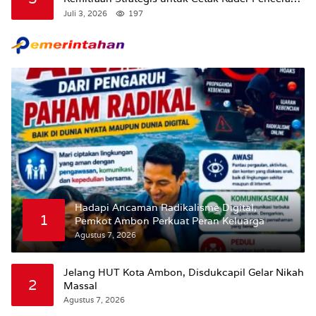
Bangsa “Membangun Peradaban dari Kampus”
Juli 3, 2026
197
Hadapi Ancaman Radikalisme Digital,
1
Pemkot Ambon Perkuat Peran Keluarga
Agustus 7, 2026
Jelang HUT Kota Ambon, Disdukcapil Gelar Nikah
2
Massal
Agustus 7, 2026