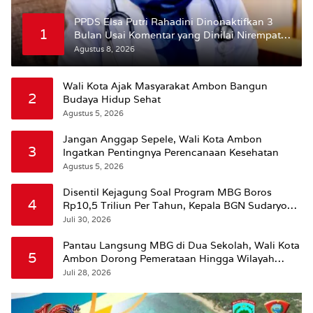
PPDS Elsa Putri Rahadini Dinonaktifkan 3
1
Bulan Usai Komentar yang Dinilai Nirempati
ke Pasien BPJS
Agustus 8, 2026
Wali Kota Ajak Masyarakat Ambon Bangun
2
Budaya Hidup Sehat
Agustus 5, 2026
Jangan Anggap Sepele, Wali Kota Ambon
3
Ingatkan Pentingnya Perencanaan Kesehatan
Agustus 5, 2026
Disentil Kejagung Soal Program MBG Boros
4
Rp10,5 Triliun Per Tahun, Kepala BGN Sudaryono
Beri Penjelasan
Juli 30, 2026
Pantau Langsung MBG di Dua Sekolah, Wali Kota
5
Ambon Dorong Pemerataan Hingga Wilayah
Leitimur Selatan
Juli 28, 2026