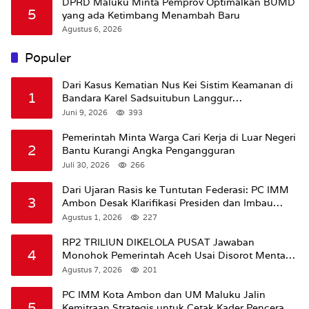
DPRD Maluku Minta Pemprov Optimalkan BUMD
5
yang ada Ketimbang Menambah Baru
Agustus 6, 2026
Populer
Dari Kasus Kematian Nus Kei Sistim Keamanan di
1
Bandara Karel Sadsuitubun Langgur
Dipertanyakan
Juni 9, 2026
393
Pemerintah Minta Warga Cari Kerja di Luar Negeri
2
Bantu Kurangi Angka Pengangguran
Juli 30, 2026
266
Dari Ujaran Rasis ke Tuntutan Federasi: PC IMM
3
Ambon Desak Klarifikasi Presiden dan Imbau
Tunda Pengibaran Bendera Merah Putih Di
Agustus 1, 2026
227
Maluku.
RP2 TRILIUN DIKELOLA PUSAT Jawaban
4
Monohok Pemerintah Aceh Usai Disorot Mentan
Amran Soal Dana Pertanian
Agustus 7, 2026
201
PC IMM Kota Ambon dan UM Maluku Jalin
5
Kemitraan Strategis untuk Cetak Kader Pencerah