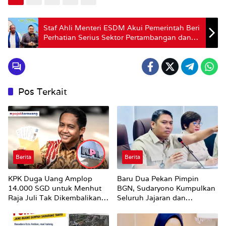
Staf Ahli Menteri ESDM Akui Pemerintah Beri
Perhatian Serius Sektor Pertambangan dan
Gakkum Termasuk Persoalan Gunung Botak
Pos Terkait
Berita
Berita
KPK Duga Uang Amplop
Baru Dua Pekan Pimpin
14.000 SGD untuk Menhut
BGN, Sudaryono Kumpulkan
Raja Juli Tak Dikembalikan
Seluruh Jajaran dan
Utuh
Umumkan ‘Kertas Putih’
Pungli dan Pemerasan