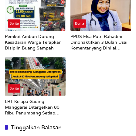
Supplier harus Berhenti
Sekarang
Berita
Berita
Pemkot Ambon Dorong
PPDS Elsa Putri Rahadini
Kesadaran Warga Terapkan
Dinonaktifkan 3 Bulan Usai
Disiplin Buang Sampah
Komentar yang Dinilai
Nirempati ke Pasien BPJS
Berita
LRT Kelapa Gading –
Manggarai Ditargetkan 80
Ribu Penumpang Setiap
Hari
Tinggalkan Balasan