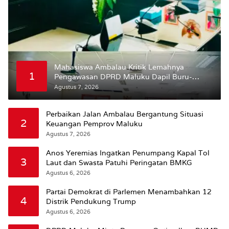
Mahasiswa Ambalau Kritik Lemahnya
1
Pengawasan DPRD Maluku Dapil Buru-
Bursel Terhadap Proses Perubahan Status
Agustus 7, 2026
Jalan
Perbaikan Jalan Ambalau Bergantung Situasi
2
Keuangan Pemprov Maluku
Agustus 7, 2026
Anos Yeremias Ingatkan Penumpang Kapal Tol
3
Laut dan Swasta Patuhi Peringatan BMKG
Agustus 6, 2026
Partai Demokrat di Parlemen Menambahkan 12
4
Distrik Pendukung Trump
Agustus 6, 2026