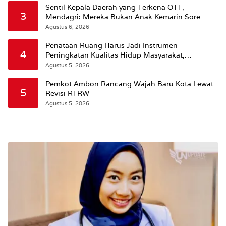
Sentil Kepala Daerah yang Terkena OTT,
3
Mendagri: Mereka Bukan Anak Kemarin Sore
Agustus 6, 2026
Penataan Ruang Harus Jadi Instrumen
4
Peningkatan Kualitas Hidup Masyarakat,
Wattimena: Revisi RT-RW Ditetapkan Pemkot
Agustus 5, 2026
Susun RDTR Sebagai Dasar Hukum
Pemkot Ambon Rancang Wajah Baru Kota Lewat
5
Revisi RTRW
Agustus 5, 2026