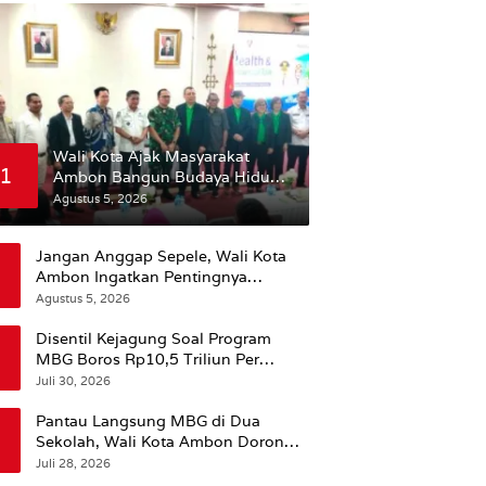
Wali Kota Ajak Masyarakat
1
Ambon Bangun Budaya Hidup
Sehat
Agustus 5, 2026
Jangan Anggap Sepele, Wali Kota
Ambon Ingatkan Pentingnya
Perencanaan Kesehatan
Agustus 5, 2026
Disentil Kejagung Soal Program
MBG Boros Rp10,5 Triliun Per
Tahun, Kepala BGN Sudaryono Beri
Juli 30, 2026
Penjelasan
Pantau Langsung MBG di Dua
Sekolah, Wali Kota Ambon Dorong
Pemerataan Hingga Wilayah
Juli 28, 2026
Leitimur Selatan