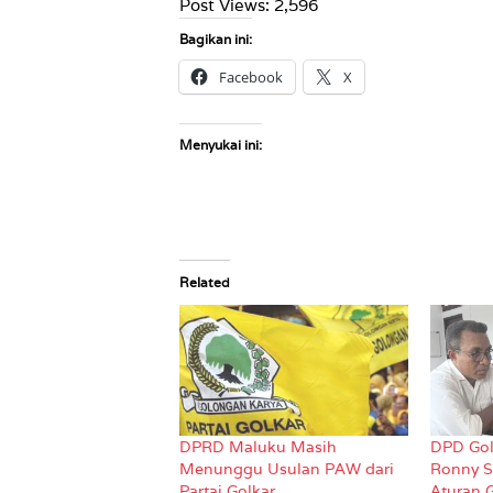
Post Views:
2,596
Bagikan ini:
Facebook
X
Menyukai ini:
Related
DPRD Maluku Masih
DPD Gol
Menunggu Usulan PAW dari
Ronny S
Partai Golkar
Aturan G