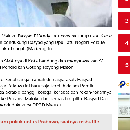
3
Maluku Rasyad Effendy Latuconsina tutup usia. Kabar
4
dan pendukung Rasyad yang Upu Latu Negeri Pelauw
uku Tengah (Malteng) itu.
n SMA nya di Kota Bandung dan menyelesaikan S1
5
mu Pendidikan Gotong Royong Masohi.
 terkenal sangat ramah di masyarakat. Rasyad
ja Pelauw) ini baru saja terpilih dalam Pemilu
uga akrab dipanggil kolega, kerabat dan rekan-rekannya
ke Provinsi Maluku dan berhasil terpilih. Rasyad Dapil
 menduduki kursi DPRD Maluku.
rm politik untuk Prabowo, saatnya reshuffle