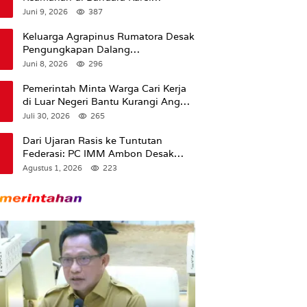
Sadsuitubun Langgur
Juni 9, 2026
387
Dipertanyakan
Keluarga Agrapinus Rumatora Desak
Pengungkapan Dalang
Pembunuhan, Siap Bawa Kasus ke
Juni 8, 2026
296
Komisi III DPR RI
Pemerintah Minta Warga Cari Kerja
di Luar Negeri Bantu Kurangi Angka
Pengangguran
Juli 30, 2026
265
Dari Ujaran Rasis ke Tuntutan
Federasi: PC IMM Ambon Desak
Klarifikasi Presiden dan Imbau
Agustus 1, 2026
223
Tunda Pengibaran Bendera Merah
Putih Di Maluku.