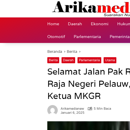
Langsung
ke
konten
Home
Daerah
Ekonomi
Hukum
Otomotif
Parlementaria
Pemerint
Beranda
Berita
Berita
Daerah
Parlementaria
Utama
Selamat Jalan Pak 
Raja Negeri Pelauw
Ketua MKGR
Arikamedianew
5 Min Baca
Januari 6, 2025