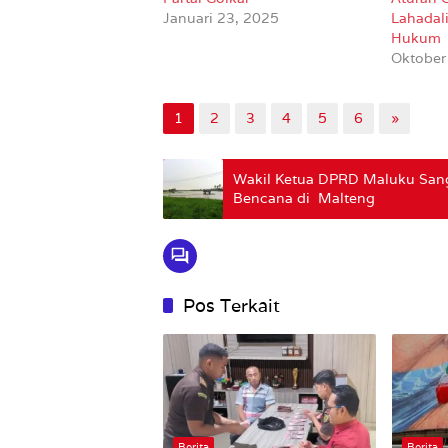
Januari 23, 2025
Lahadal
Hukum
Oktober
1
2
3
4
5
6
»
Wakil Ketua DPRD Maluku Sang
Bencana di Malteng
Pos Terkait
Berita
Berita