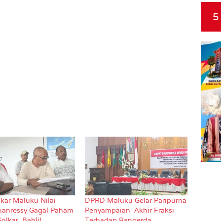
5
kar Maluku Nilai
DPRD Maluku Gelar Paripurna
ianressy Gagal Paham
Penyampaian Akhir Fraksi
olkar, Bahlil
Terhadap Ranperda