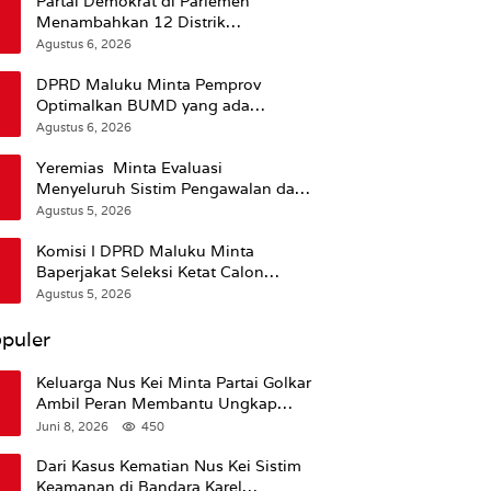
Partai Demokrat di Parlemen
Menambahkan 12 Distrik
Pendukung Trump
Agustus 6, 2026
DPRD Maluku Minta Pemprov
Optimalkan BUMD yang ada
Ketimbang Menambah Baru
Agustus 6, 2026
Yeremias Minta Evaluasi
Menyeluruh Sistim Pengawalan dan
Operasional Angkutan Kontainer
Agustus 5, 2026
Komisi I DPRD Maluku Minta
Baperjakat Seleksi Ketat Calon
Pejabat Termasuk Rekam Jejak
Agustus 5, 2026
Hukum
puler
Keluarga Nus Kei Minta Partai Golkar
Ambil Peran Membantu Ungkap
Kematian Almarhum
Juni 8, 2026
450
Dari Kasus Kematian Nus Kei Sistim
Keamanan di Bandara Karel