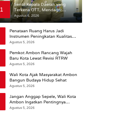
Sentil Kepala Daerah yang
1
Terkena OTT, Mendagri:
Mereka Bukan Anak Kemarin
Agustus 6, 2026
Sore
Penataan Ruang Harus Jadi
Instrumen Peningkatan Kualitas
Hidup Masyarakat, Wattimena:
Agustus 5, 2026
Revisi RT-RW Ditetapkan Pemkot
Susun RDTR Sebagai Dasar Hukum
Pemkot Ambon Rancang Wajah
Baru Kota Lewat Revisi RTRW
Agustus 5, 2026
Wali Kota Ajak Masyarakat Ambon
Bangun Budaya Hidup Sehat
Agustus 5, 2026
Jangan Anggap Sepele, Wali Kota
Ambon Ingatkan Pentingnya
Perencanaan Kesehatan
Agustus 5, 2026