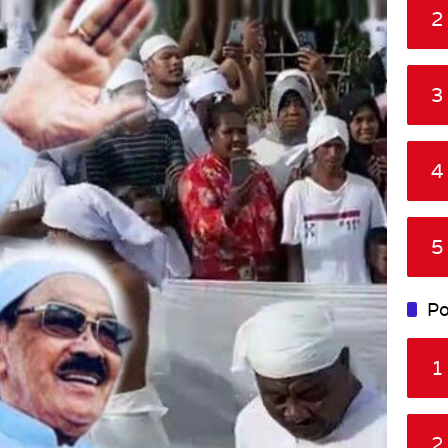
2
3
4
5
Po
1
2