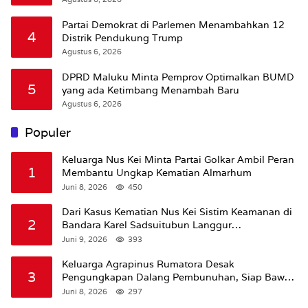
Partai Demokrat di Parlemen Menambahkan 12
4
Distrik Pendukung Trump
Agustus 6, 2026
DPRD Maluku Minta Pemprov Optimalkan BUMD
5
yang ada Ketimbang Menambah Baru
Agustus 6, 2026
Populer
Keluarga Nus Kei Minta Partai Golkar Ambil Peran
1
Membantu Ungkap Kematian Almarhum
Juni 8, 2026
450
Dari Kasus Kematian Nus Kei Sistim Keamanan di
2
Bandara Karel Sadsuitubun Langgur
Dipertanyakan
Juni 9, 2026
393
Keluarga Agrapinus Rumatora Desak
3
Pengungkapan Dalang Pembunuhan, Siap Bawa
Kasus ke Komisi III DPR RI
Juni 8, 2026
297