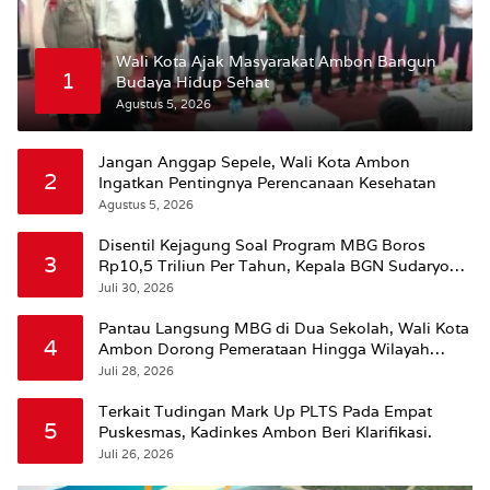
Wali Kota Ajak Masyarakat Ambon Bangun
1
Budaya Hidup Sehat
Agustus 5, 2026
Jangan Anggap Sepele, Wali Kota Ambon
2
Ingatkan Pentingnya Perencanaan Kesehatan
Agustus 5, 2026
Disentil Kejagung Soal Program MBG Boros
3
Rp10,5 Triliun Per Tahun, Kepala BGN Sudaryono
Beri Penjelasan
Juli 30, 2026
Pantau Langsung MBG di Dua Sekolah, Wali Kota
4
Ambon Dorong Pemerataan Hingga Wilayah
Leitimur Selatan
Juli 28, 2026
Terkait Tudingan Mark Up PLTS Pada Empat
5
Puskesmas, Kadinkes Ambon Beri Klarifikasi.
Juli 26, 2026