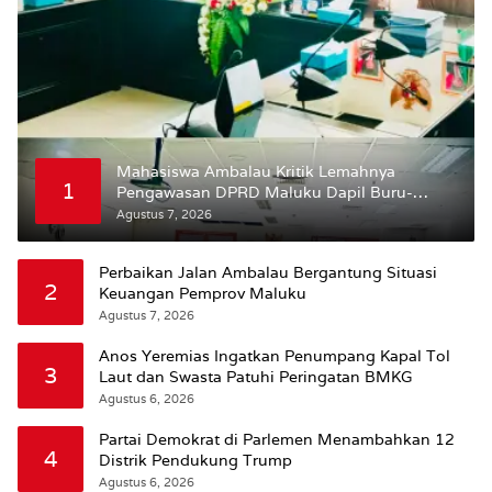
Mahasiswa Ambalau Kritik Lemahnya
1
Pengawasan DPRD Maluku Dapil Buru-
Bursel Terhadap Proses Perubahan Status
Agustus 7, 2026
Jalan
Perbaikan Jalan Ambalau Bergantung Situasi
2
Keuangan Pemprov Maluku
Agustus 7, 2026
Anos Yeremias Ingatkan Penumpang Kapal Tol
3
Laut dan Swasta Patuhi Peringatan BMKG
Agustus 6, 2026
Partai Demokrat di Parlemen Menambahkan 12
4
Distrik Pendukung Trump
Agustus 6, 2026