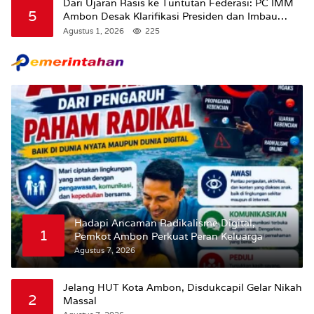
Dari Ujaran Rasis ke Tuntutan Federasi: PC IMM
5
Ambon Desak Klarifikasi Presiden dan Imbau
Tunda Pengibaran Bendera Merah Putih Di
Agustus 1, 2026
225
Maluku.
Hadapi Ancaman Radikalisme Digital,
1
Pemkot Ambon Perkuat Peran Keluarga
Agustus 7, 2026
Jelang HUT Kota Ambon, Disdukcapil Gelar Nikah
2
Massal