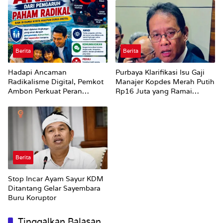
Perubahan Status Jalan
Berita
Berita
Hadapi Ancaman
Purbaya Klarifikasi Isu Gaji
Radikalisme Digital, Pemkot
Manajer Kopdes Merah Putih
Ambon Perkuat Peran
Rp16 Juta yang Ramai
Keluarga
Dibahas Publik
Berita
Stop Incar Ayam Sayur KDM
Ditantang Gelar Sayembara
Buru Koruptor
Tinggalkan Balasan