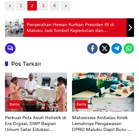
«
1
2
3
4
»
Penyerahan Hewan Kurban Presiden RI di
Maluku Jadi Simbol Kepedulian dan
Persaudaraan, Kapolda: Keamanan Tumbuh
dari Kebersamaan
Pos Terkait
Berita
Berita
Perkuat Pola Asuh Holistik di
Mahasiswa Ambalau Kritik
Era Digital, DWP Bagian
Lemahnya Pengawasan
Umum Gelar Edukasi
DPRD Maluku Dapil Buru-
Parenting Bagi Orang Tua
Bursel Terhadap Proses