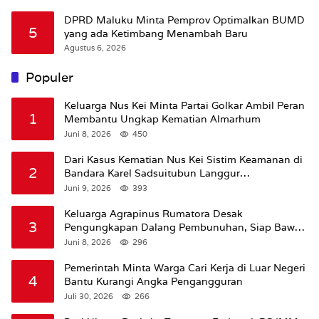
DPRD Maluku Minta Pemprov Optimalkan BUMD
5
yang ada Ketimbang Menambah Baru
Agustus 6, 2026
Populer
Keluarga Nus Kei Minta Partai Golkar Ambil Peran
1
Membantu Ungkap Kematian Almarhum
Juni 8, 2026
450
Dari Kasus Kematian Nus Kei Sistim Keamanan di
2
Bandara Karel Sadsuitubun Langgur
Dipertanyakan
Juni 9, 2026
393
Keluarga Agrapinus Rumatora Desak
3
Pengungkapan Dalang Pembunuhan, Siap Bawa
Kasus ke Komisi III DPR RI
Juni 8, 2026
296
Pemerintah Minta Warga Cari Kerja di Luar Negeri
4
Bantu Kurangi Angka Pengangguran
Juli 30, 2026
266