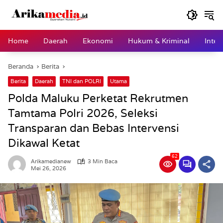
Langsung
ke
konten
Home
Daerah
Ekonomi
Hukum & Kriminal
Inter
Beranda
Berita
Berita
Daerah
TNI dan POLRI
Utama
Polda Maluku Perketat Rekrutmen
Tamtama Polri 2026, Seleksi
Transparan dan Bebas Intervensi
Dikawal Ketat
62
Arikamedianew
3 Min Baca
Mei 26, 2026