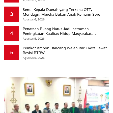
Agustus 7, 2026
Sentil Kepala Daerah yang Terkena OTT,
3
Mendagri: Mereka Bukan Anak Kemarin Sore
Agustus 6, 2026
Penataan Ruang Harus Jadi Instrumen
4
Peningkatan Kualitas Hidup Masyarakat,
Wattimena: Revisi RT-RW Ditetapkan Pemkot
Agustus 5, 2026
Susun RDTR Sebagai Dasar Hukum
Pemkot Ambon Rancang Wajah Baru Kota Lewat
5
Revisi RTRW
Agustus 5, 2026