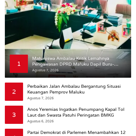
Mahasiswa Ambalau Kritik Lemahnya
1
Pengawasan DPRD Maluku Dapil Buru-
Bursel Terhadap Proses Perubahan Status
Agustus 7, 2026
Jalan
Perbaikan Jalan Ambalau Bergantung Situasi
2
Keuangan Pemprov Maluku
Agustus 7, 2026
Anos Yeremias Ingatkan Penumpang Kapal Tol
3
Laut dan Swasta Patuhi Peringatan BMKG
Agustus 6, 2026
Partai Demokrat di Parlemen Menambahkan 12