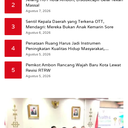
2
Massal
Agustus 7, 2026
Sentil Kepala Daerah yang Terkena OTT,
3
Mendagri: Mereka Bukan Anak Kemarin Sore
Agustus 6, 2026
Penataan Ruang Harus Jadi Instrumen
4
Peningkatan Kualitas Hidup Masyarakat,
Wattimena: Revisi RT-RW Ditetapkan Pemkot
Agustus 5, 2026
Susun RDTR Sebagai Dasar Hukum
Pemkot Ambon Rancang Wajah Baru Kota Lewat
5
Revisi RTRW
Agustus 5, 2026