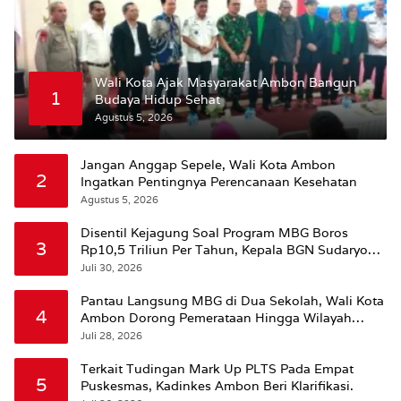
Wali Kota Ajak Masyarakat Ambon Bangun
1
Budaya Hidup Sehat
Agustus 5, 2026
Jangan Anggap Sepele, Wali Kota Ambon
2
Ingatkan Pentingnya Perencanaan Kesehatan
Agustus 5, 2026
Disentil Kejagung Soal Program MBG Boros
3
Rp10,5 Triliun Per Tahun, Kepala BGN Sudaryono
Beri Penjelasan
Juli 30, 2026
Pantau Langsung MBG di Dua Sekolah, Wali Kota
4
Ambon Dorong Pemerataan Hingga Wilayah
Leitimur Selatan
Juli 28, 2026
Terkait Tudingan Mark Up PLTS Pada Empat
5
Puskesmas, Kadinkes Ambon Beri Klarifikasi.