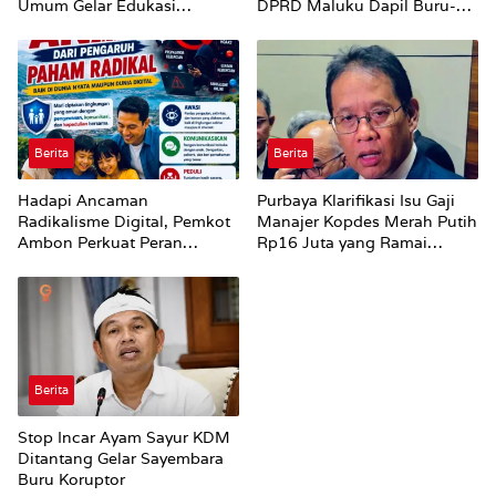
Umum Gelar Edukasi
DPRD Maluku Dapil Buru-
Parenting Bagi Orang Tua
Bursel Terhadap Proses
Perubahan Status Jalan
Berita
Berita
Hadapi Ancaman
Purbaya Klarifikasi Isu Gaji
Radikalisme Digital, Pemkot
Manajer Kopdes Merah Putih
Ambon Perkuat Peran
Rp16 Juta yang Ramai
Keluarga
Dibahas Publik
Berita
Stop Incar Ayam Sayur KDM
Ditantang Gelar Sayembara
Buru Koruptor