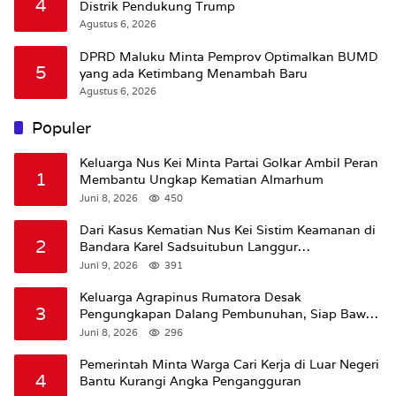
4
Distrik Pendukung Trump
Agustus 6, 2026
DPRD Maluku Minta Pemprov Optimalkan BUMD
5
yang ada Ketimbang Menambah Baru
Agustus 6, 2026
Populer
Keluarga Nus Kei Minta Partai Golkar Ambil Peran
1
Membantu Ungkap Kematian Almarhum
Juni 8, 2026
450
Dari Kasus Kematian Nus Kei Sistim Keamanan di
2
Bandara Karel Sadsuitubun Langgur
Dipertanyakan
Juni 9, 2026
391
Keluarga Agrapinus Rumatora Desak
3
Pengungkapan Dalang Pembunuhan, Siap Bawa
Kasus ke Komisi III DPR RI
Juni 8, 2026
296
Pemerintah Minta Warga Cari Kerja di Luar Negeri
4
Bantu Kurangi Angka Pengangguran