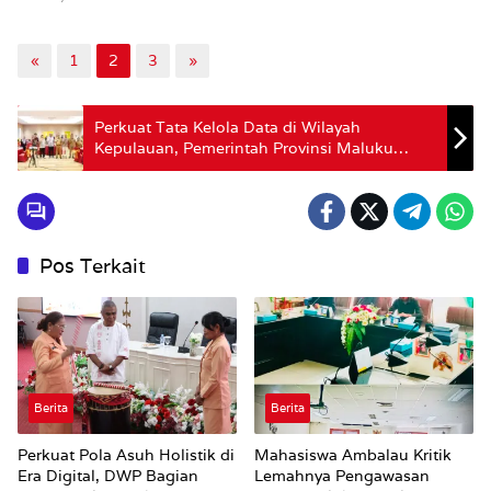
«
1
2
3
»
Perkuat Tata Kelola Data di Wilayah
Kepulauan, Pemerintah Provinsi Maluku
Kembangkan Fitur Spasial dan Kendali Mutu
di Platform “Lawamena Satu Data”
Pos Terkait
Berita
Berita
Perkuat Pola Asuh Holistik di
Mahasiswa Ambalau Kritik
Era Digital, DWP Bagian
Lemahnya Pengawasan