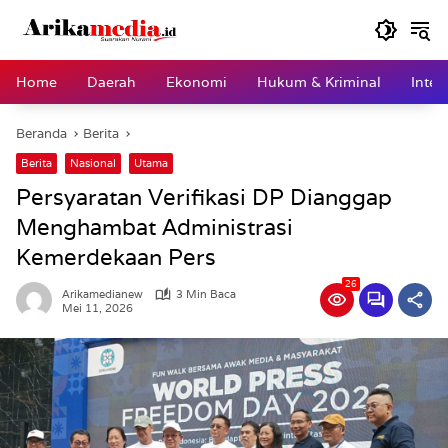
Langsung
ke
konten
Home
Daerah
Ekonomi
Hukum & Kriminal
Inter
Beranda
Berita
Berita
Nasional
Utama
Persyaratan Verifikasi DP Dianggap
Menghambat Administrasi
Kemerdekaan Pers
26
Arikamedianew
3 Min Baca
Mei 11, 2026