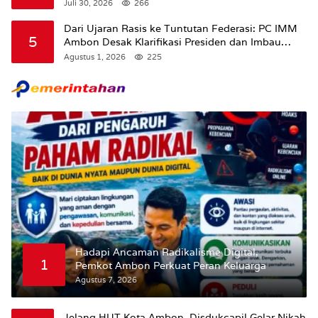
Juli 30, 2026
266
Dari Ujaran Rasis ke Tuntutan Federasi: PC IMM
5
Ambon Desak Klarifikasi Presiden dan Imbau
Tunda Pengibaran Bendera Merah Putih Di
Agustus 1, 2026
225
Maluku.
Hadapi Ancaman Radikalisme Digital,
1
Pemkot Ambon Perkuat Peran Keluarga
Agustus 7, 2026
Jelang HUT Kota Ambon, Disdukcapil Gelar Nikah