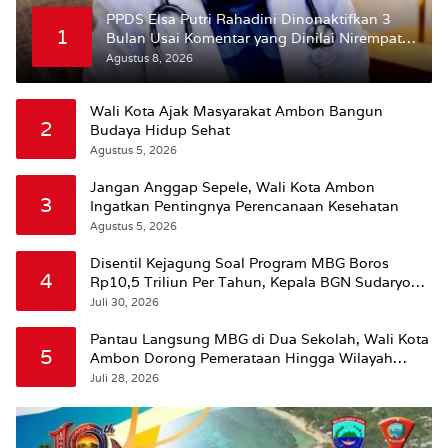
PPDS Elsa Putri Rahadini Dinonaktifkan 3
1
Bulan Usai Komentar yang Dinilai Nirempati
ke Pasien BPJS
Agustus 8, 2026
Wali Kota Ajak Masyarakat Ambon Bangun
2
Budaya Hidup Sehat
Agustus 5, 2026
Jangan Anggap Sepele, Wali Kota Ambon
3
Ingatkan Pentingnya Perencanaan Kesehatan
Agustus 5, 2026
Disentil Kejagung Soal Program MBG Boros
4
Rp10,5 Triliun Per Tahun, Kepala BGN Sudaryono
Beri Penjelasan
Juli 30, 2026
Pantau Langsung MBG di Dua Sekolah, Wali Kota
5
Ambon Dorong Pemerataan Hingga Wilayah
Leitimur Selatan
Juli 28, 2026