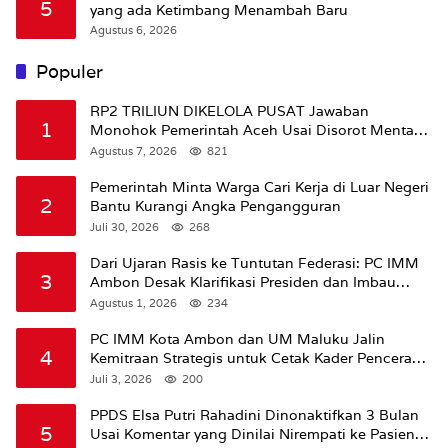
5
yang ada Ketimbang Menambah Baru
Agustus 6, 2026
Populer
RP2 TRILIUN DIKELOLA PUSAT Jawaban
1
Monohok Pemerintah Aceh Usai Disorot Mentan
Amran Soal Dana Pertanian
Agustus 7, 2026
821
Pemerintah Minta Warga Cari Kerja di Luar Negeri
2
Bantu Kurangi Angka Pengangguran
Juli 30, 2026
268
Dari Ujaran Rasis ke Tuntutan Federasi: PC IMM
3
Ambon Desak Klarifikasi Presiden dan Imbau
Tunda Pengibaran Bendera Merah Putih Di
Agustus 1, 2026
234
Maluku.
PC IMM Kota Ambon dan UM Maluku Jalin
4
Kemitraan Strategis untuk Cetak Kader Pencerah
Bangsa “Membangun Peradaban dari Kampus”
Juli 3, 2026
200
PPDS Elsa Putri Rahadini Dinonaktifkan 3 Bulan
5
Usai Komentar yang Dinilai Nirempati ke Pasien