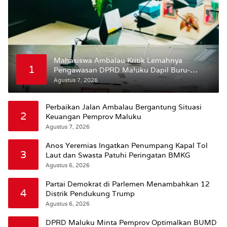
Mahasiswa Ambalau Kritik Lemahnya
1
Pengawasan DPRD Maluku Dapil Buru-
Bursel Terhadap Proses Perubahan Status
Agustus 7, 2026
Jalan
Perbaikan Jalan Ambalau Bergantung Situasi
2
Keuangan Pemprov Maluku
Agustus 7, 2026
Anos Yeremias Ingatkan Penumpang Kapal Tol
3
Laut dan Swasta Patuhi Peringatan BMKG
Agustus 6, 2026
Partai Demokrat di Parlemen Menambahkan 12
4
Distrik Pendukung Trump
Agustus 6, 2026
DPRD Maluku Minta Pemprov Optimalkan BUMD