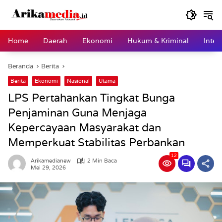
Langsung
ke
konten
Home
Daerah
Ekonomi
Hukum & Kriminal
Inter
Beranda
Berita
Berita
Ekonomi
Nasional
Utama
LPS Pertahankan Tingkat Bunga
Penjaminan Guna Menjaga
Kepercayaan Masyarakat dan
Memperkuat Stabilitas Perbankan
12
Arikamedianew
2 Min Baca
Mei 29, 2026