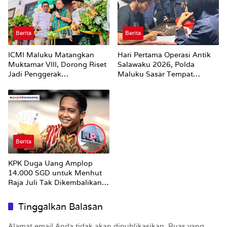
Berita
Berita
ICMI Maluku Matangkan
Hari Pertama Operasi Antik
Muktamar VIII, Dorong Riset
Salawaku 2026, Polda
Jadi Penggerak
Maluku Sasar Tempat
Pembangunan
Hiburan Malam di Ambon
Berita
KPK Duga Uang Amplop
14.000 SGD untuk Menhut
Raja Juli Tak Dikembalikan
Utuh
Tinggalkan Balasan
Alamat email Anda tidak akan dipublikasikan.
Ruas yang