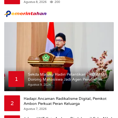
BPJS
Agustus 8, 2026
200
Sekda Maluku Hadiri Pelantikan DPD IMM,
1
Dorong Mahasiswa Jadi Agen Perubahan
dan Mitra Strategis Pemerintah
Agustus 9, 2026
Hadapi Ancaman Radikalisme Digital, Pemkot
2
Ambon Perkuat Peran Keluarga
Agustus 7, 2026