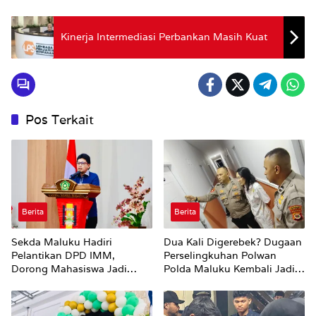
Kinerja Intermediasi Perbankan Masih Kuat
Pos Terkait
Berita
Berita
Sekda Maluku Hadiri
Dua Kali Digerebek? Dugaan
Pelantikan DPD IMM,
Perselingkuhan Polwan
Dorong Mahasiswa Jadi
Polda Maluku Kembali Jadi
Agen Perubahan dan Mitra
Sorotan
Strategis Pemerintah