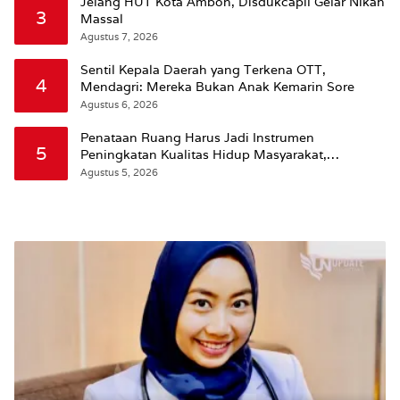
Jelang HUT Kota Ambon, Disdukcapil Gelar Nikah
3
Massal
Agustus 7, 2026
Sentil Kepala Daerah yang Terkena OTT,
4
Mendagri: Mereka Bukan Anak Kemarin Sore
Agustus 6, 2026
Penataan Ruang Harus Jadi Instrumen
5
Peningkatan Kualitas Hidup Masyarakat,
Wattimena: Revisi RT-RW Ditetapkan Pemkot
Agustus 5, 2026
Susun RDTR Sebagai Dasar Hukum