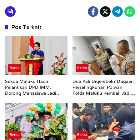
Pos Terkait
Berita
Berita
Sekda Maluku Hadiri
Dua Kali Digerebek? Dugaan
Pelantikan DPD IMM,
Perselingkuhan Polwan
Dorong Mahasiswa Jadi
Polda Maluku Kembali Jadi
Agen Perubahan dan Mitra
Sorotan
Strategis Pemerintah
Berita
Berita