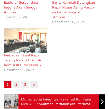
Explorer Berbendera
Sarita Kembali Datangkan
Inggris Akan Singgahi
Kapal Pesiar Asing Vasco
Ambon
da Gama Singgahi
Juni 22, 2024
Ambon
Desember 16, 2024
Perbedaan Tarif Kapal
Jelang Nataru Disoroti
Komisi III DPRD Maluku
Desember 1, 2025
1
2
3
»
Monev Zona Integritas, Kakanwil Kumham
Maluku : Komitmen Pertahankan Predikat
WBK