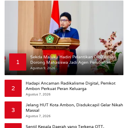
Sekda Maluku Hadiri Pelantikan DPD IMM,
1
Dorong Mahasiswa Jadi Agen Perubahan
dan Mitra Strategis Pemerintah
Agustus 9, 2026
Hadapi Ancaman Radikalisme Digital, Pemkot
2
Ambon Perkuat Peran Keluarga
Agustus 7, 2026
Jelang HUT Kota Ambon, Disdukcapil Gelar Nikah
3
Massal
Agustus 7, 2026
Sentil Kepala Daerah yang Terkena OTT,