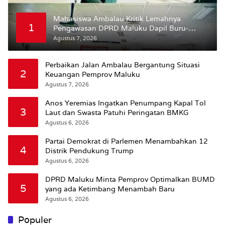
Mahasiswa Ambalau Kritik Lemahnya
1
Pengawasan DPRD Maluku Dapil Buru-
Bursel Terhadap Proses Perubahan Status
Agustus 7, 2026
Jalan
Perbaikan Jalan Ambalau Bergantung Situasi
2
Keuangan Pemprov Maluku
Agustus 7, 2026
Anos Yeremias Ingatkan Penumpang Kapal Tol
3
Laut dan Swasta Patuhi Peringatan BMKG
Agustus 6, 2026
Partai Demokrat di Parlemen Menambahkan 12
4
Distrik Pendukung Trump
Agustus 6, 2026
DPRD Maluku Minta Pemprov Optimalkan BUMD
5
yang ada Ketimbang Menambah Baru
Agustus 6, 2026
Populer