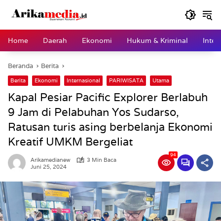
Langsung
ke
konten
Home
Daerah
Ekonomi
Hukum & Kriminal
Inter
Beranda
Berita
Berita
Ekonomi
Internasional
PARIWISATA
Utama
Kapal Pesiar Pacific Explorer Berlabuh
9 Jam di Pelabuhan Yos Sudarso,
Ratusan turis asing berbelanja Ekonomi
Kreatif UMKM Bergeliat
94
Arikamedianew
3 Min Baca
Juni 25, 2024