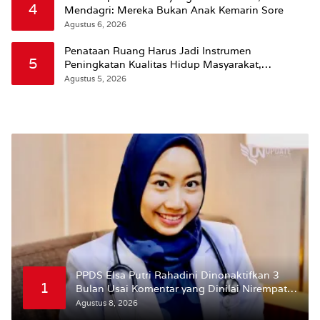
4
Mendagri: Mereka Bukan Anak Kemarin Sore
Agustus 6, 2026
Penataan Ruang Harus Jadi Instrumen
5
Peningkatan Kualitas Hidup Masyarakat,
Wattimena: Revisi RT-RW Ditetapkan Pemkot
Agustus 5, 2026
Susun RDTR Sebagai Dasar Hukum
PPDS Elsa Putri Rahadini Dinonaktifkan 3
1
Bulan Usai Komentar yang Dinilai Nirempati
ke Pasien BPJS
Agustus 8, 2026