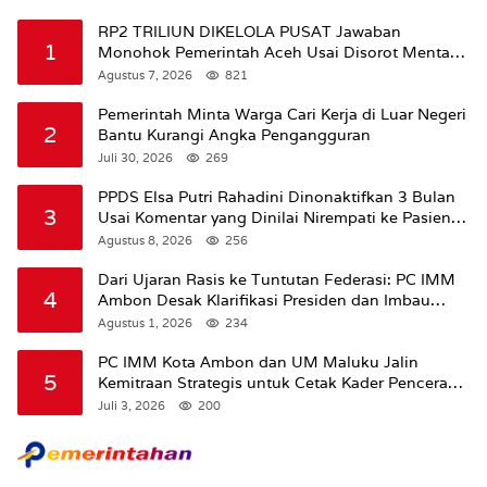
RP2 TRILIUN DIKELOLA PUSAT Jawaban
1
Monohok Pemerintah Aceh Usai Disorot Mentan
Amran Soal Dana Pertanian
Agustus 7, 2026
821
Pemerintah Minta Warga Cari Kerja di Luar Negeri
2
Bantu Kurangi Angka Pengangguran
Juli 30, 2026
269
PPDS Elsa Putri Rahadini Dinonaktifkan 3 Bulan
3
Usai Komentar yang Dinilai Nirempati ke Pasien
BPJS
Agustus 8, 2026
256
Dari Ujaran Rasis ke Tuntutan Federasi: PC IMM
4
Ambon Desak Klarifikasi Presiden dan Imbau
Tunda Pengibaran Bendera Merah Putih Di
Agustus 1, 2026
234
Maluku.
PC IMM Kota Ambon dan UM Maluku Jalin
5
Kemitraan Strategis untuk Cetak Kader Pencerah
Bangsa “Membangun Peradaban dari Kampus”
Juli 3, 2026
200