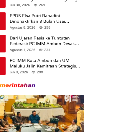
Pengangguran
Juli 30, 2026
269
PPDS Elsa Putri Rahadini
Dinonaktifkan 3 Bulan Usai
Komentar yang Dinilai Nirempati ke
Agustus 8, 2026
258
Pasien BPJS
Dari Ujaran Rasis ke Tuntutan
Federasi: PC IMM Ambon Desak
Klarifikasi Presiden dan Imbau
Agustus 1, 2026
234
Tunda Pengibaran Bendera Merah
Putih Di Maluku.
PC IMM Kota Ambon dan UM
Maluku Jalin Kemitraan Strategis
untuk Cetak Kader Pencerah Bangsa
Juli 3, 2026
200
“Membangun Peradaban dari
Kampus”