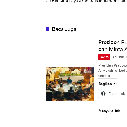
Beritahu saya akan tulisan baru melalui
Baca Juga
Presiden P
dan Minta 
Berita
Agustus 
Presiden Prabowo
A. Mantiri di ke
seperti…
Bagikan ini:
Facebook
Menyukai ini: