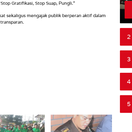
top Gratifikasi, Stop Suap, Pungli.”
t sekaligus mengajak publik berperan aktif dalam
transparan.
2
3
4
5