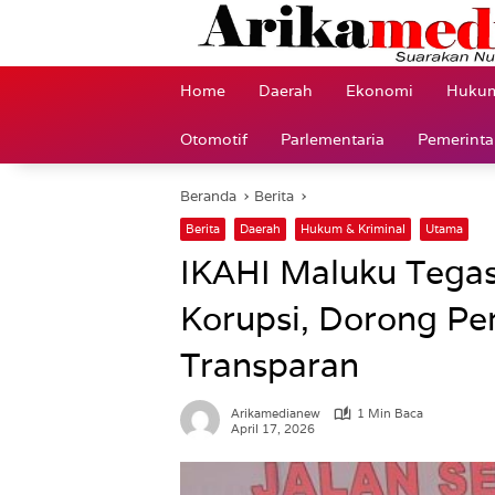
Langsung
ke
konten
Home
Daerah
Ekonomi
Hukum
Otomotif
Parlementaria
Pemerint
Beranda
Berita
Berita
Daerah
Hukum & Kriminal
Utama
IKAHI Maluku Tegas
Korupsi, Dorong Per
Transparan
Arikamedianew
1 Min Baca
April 17, 2026