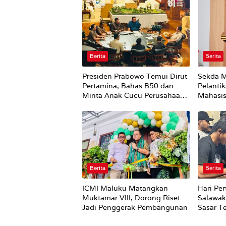
Berita
Berita
Presiden Prabowo Temui Dirut
Sekda M
Pertamina, Bahas B50 dan
Pelanti
Minta Anak Cucu Perusahaan
Mahasis
BUMN Dikurangi
Perubah
Pemerin
Berita
Berita
ICMI Maluku Matangkan
Hari Pe
Muktamar VIII, Dorong Riset
Salawak
Jadi Penggerak Pembangunan
Sasar T
di Amb