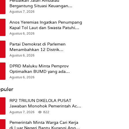
Perbaikan Jalan Ambalau
Bergantung Situasi Keuangan
Pemprov Maluku
Agustus 7, 2026
Anos Yeremias Ingatkan Penumpang
Kapal Tol Laut dan Swasta Patuhi
Peringatan BMKG
Agustus 6, 2026
Partai Demokrat di Parlemen
Menambahkan 12 Distrik
Pendukung Trump
Agustus 6, 2026
DPRD Maluku Minta Pemprov
Optimalkan BUMD yang ada
Ketimbang Menambah Baru
Agustus 6, 2026
puler
RP2 TRILIUN DIKELOLA PUSAT
Jawaban Monohok Pemerintah Aceh
Usai Disorot Mentan Amran Soal
Agustus 7, 2026
822
Dana Pertanian
Pemerintah Minta Warga Cari Kerja
di Luar Negeri Bantu Kurangi Angka