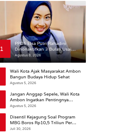
PPDS Elsa Putri Rahadini
1
Dinonaktifkan 3 Bulan Usai
Komentar yang Dinilai
Agustus 8, 2026
Nirempati ke Pasien BPJS
Wali Kota Ajak Masyarakat Ambon
Bangun Budaya Hidup Sehat
Agustus 5, 2026
Jangan Anggap Sepele, Wali Kota
Ambon Ingatkan Pentingnya
Perencanaan Kesehatan
Agustus 5, 2026
Disentil Kejagung Soal Program
MBG Boros Rp10,5 Triliun Per
Tahun, Kepala BGN Sudaryono Beri
Juli 30, 2026
Penjelasan