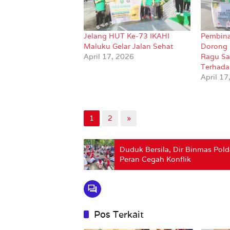
Jelang HUT Ke-73 IKAHI
Pembina
Maluku Gelar Jalan Sehat
Dorong 
April 17, 2026
Ragu Sa
Terhada
April 17
1
2
»
Duduk Bersila, Dir Binmas Pol
Peran Cegah Konflik
Pos Terkait