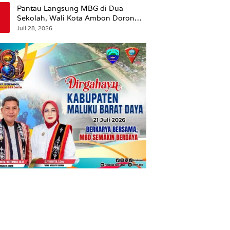
Pantau Langsung MBG di Dua
Sekolah, Wali Kota Ambon Dorong
Pemerataan Hingga Wilayah
Juli 28, 2026
Leitimur Selatan