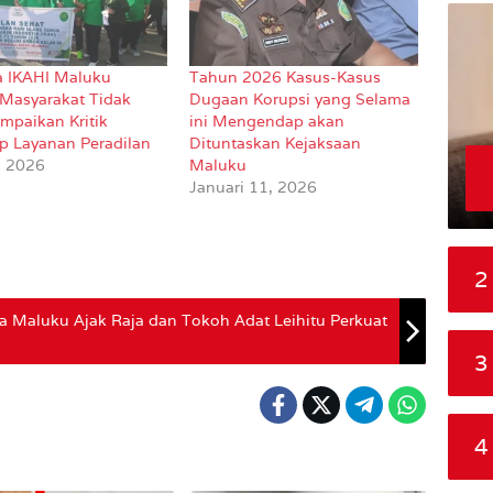
 IKAHI Maluku
Tahun 2026 Kasus-Kasus
Masyarakat Tidak
Dugaan Korupsi yang Selama
mpaikan Kritik
ini Mengendap akan
p Layanan Peradilan
Dituntaskan Kejaksaan
, 2026
Maluku
Januari 11, 2026
2
da Maluku Ajak Raja dan Tokoh Adat Leihitu Perkuat
3
4