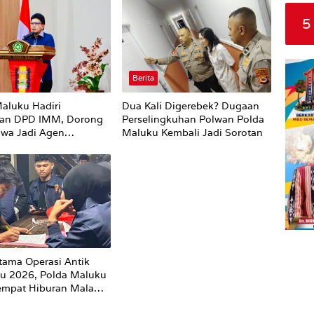
5
Berita
aluku Hadiri
Dua Kali Digerebek? Dugaan
kan DPD IMM, Dorong
Perselingkuhan Polwan Polda
wa Jadi Agen
Maluku Kembali Jadi Sorotan
an dan Mitra Strategis
tah
rtama Operasi Antik
u 2026, Polda Maluku
empat Hiburan Malam
on