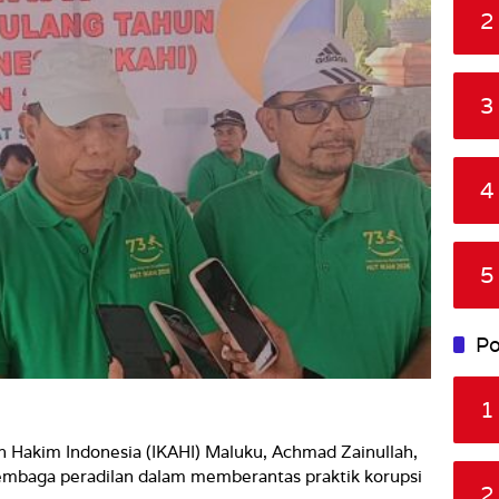
2
3
4
5
Po
1
 Hakim Indonesia (IKAHI) Maluku, Achmad Zainullah,
mbaga peradilan dalam memberantas praktik korupsi
2