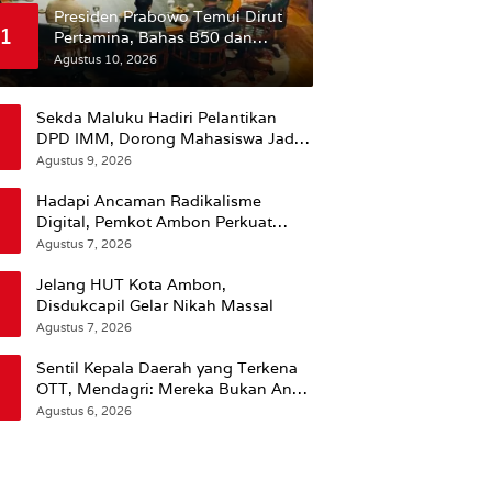
Presiden Prabowo Temui Dirut
1
Pertamina, Bahas B50 dan
Minta Anak Cucu Perusahaan
Agustus 10, 2026
BUMN Dikurangi
Sekda Maluku Hadiri Pelantikan
DPD IMM, Dorong Mahasiswa Jadi
Agen Perubahan dan Mitra Strategis
Agustus 9, 2026
Pemerintah
Hadapi Ancaman Radikalisme
Digital, Pemkot Ambon Perkuat
Peran Keluarga
Agustus 7, 2026
Jelang HUT Kota Ambon,
Disdukcapil Gelar Nikah Massal
Agustus 7, 2026
Sentil Kepala Daerah yang Terkena
OTT, Mendagri: Mereka Bukan Anak
Kemarin Sore
Agustus 6, 2026