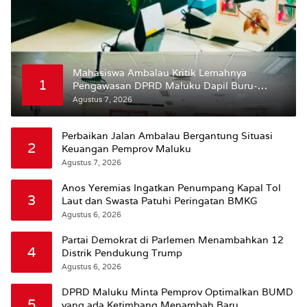
Mahasiswa Ambalau Kritik Lemahnya
1
Pengawasan DPRD Maluku Dapil Buru-
Bursel Terhadap Proses Perubahan Status
Agustus 7, 2026
Jalan
Perbaikan Jalan Ambalau Bergantung Situasi
2
Keuangan Pemprov Maluku
Agustus 7, 2026
Anos Yeremias Ingatkan Penumpang Kapal Tol
3
Laut dan Swasta Patuhi Peringatan BMKG
Agustus 6, 2026
Partai Demokrat di Parlemen Menambahkan 12
4
Distrik Pendukung Trump
Agustus 6, 2026
DPRD Maluku Minta Pemprov Optimalkan BUMD
5
yang ada Ketimbang Menambah Baru