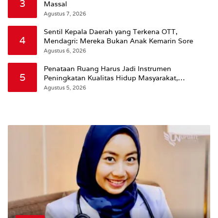
3
Massal
Agustus 7, 2026
Sentil Kepala Daerah yang Terkena OTT,
4
Mendagri: Mereka Bukan Anak Kemarin Sore
Agustus 6, 2026
Penataan Ruang Harus Jadi Instrumen
5
Peningkatan Kualitas Hidup Masyarakat,
Wattimena: Revisi RT-RW Ditetapkan Pemkot
Agustus 5, 2026
Susun RDTR Sebagai Dasar Hukum