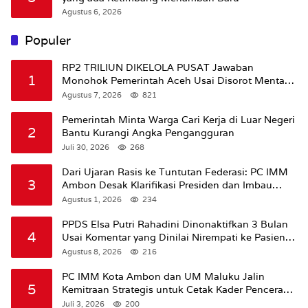
Agustus 6, 2026
Populer
RP2 TRILIUN DIKELOLA PUSAT Jawaban
1
Monohok Pemerintah Aceh Usai Disorot Mentan
Amran Soal Dana Pertanian
Agustus 7, 2026
821
Pemerintah Minta Warga Cari Kerja di Luar Negeri
2
Bantu Kurangi Angka Pengangguran
Juli 30, 2026
268
Dari Ujaran Rasis ke Tuntutan Federasi: PC IMM
3
Ambon Desak Klarifikasi Presiden dan Imbau
Tunda Pengibaran Bendera Merah Putih Di
Agustus 1, 2026
234
Maluku.
PPDS Elsa Putri Rahadini Dinonaktifkan 3 Bulan
4
Usai Komentar yang Dinilai Nirempati ke Pasien
BPJS
Agustus 8, 2026
216
PC IMM Kota Ambon dan UM Maluku Jalin
5
Kemitraan Strategis untuk Cetak Kader Pencerah
Bangsa “Membangun Peradaban dari Kampus”
Juli 3, 2026
200