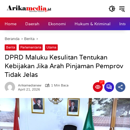
Langsung
ke
konten
Home
Daerah
Ekonomi
Hukum & Kriminal
Inter
Beranda
Berita
Berita
Parlementaria
Utama
DPRD Maluku Kesulitan Tentukan
Kebijakan Jika Arah Pinjaman Pemprov
Tidak Jelas
37
Arikamedianew
1 Min Baca
April 21, 2026