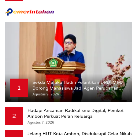
Sekda Maluku Hadiri Pelantikan DPD IMM,
1
Dorong Mahasiswa Jadi Agen Perubahan
dan Mitra Strategis Pemerintah
Agustus 9, 2026
Hadapi Ancaman Radikalisme Digital, Pemkot
2
Ambon Perkuat Peran Keluarga
Agustus 7, 2026
Jelang HUT Kota Ambon, Disdukcapil Gelar Nikah