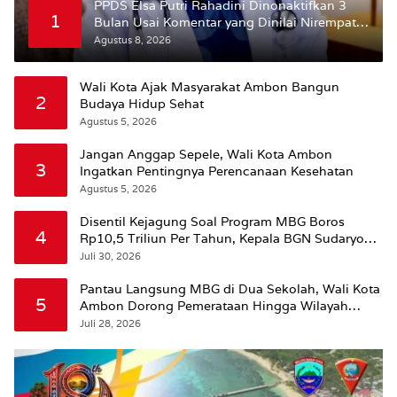
PPDS Elsa Putri Rahadini Dinonaktifkan 3
1
Bulan Usai Komentar yang Dinilai Nirempati
ke Pasien BPJS
Agustus 8, 2026
Wali Kota Ajak Masyarakat Ambon Bangun
2
Budaya Hidup Sehat
Agustus 5, 2026
Jangan Anggap Sepele, Wali Kota Ambon
3
Ingatkan Pentingnya Perencanaan Kesehatan
Agustus 5, 2026
Disentil Kejagung Soal Program MBG Boros
4
Rp10,5 Triliun Per Tahun, Kepala BGN Sudaryono
Beri Penjelasan
Juli 30, 2026
Pantau Langsung MBG di Dua Sekolah, Wali Kota
5
Ambon Dorong Pemerataan Hingga Wilayah
Leitimur Selatan
Juli 28, 2026