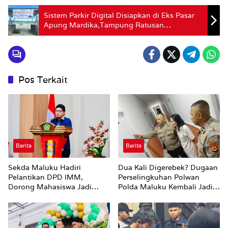
Sistem Parkir Digital Disiapkan di Eks Pasar
Apung Mardika,Tampung Ratusan
Kendaraan
Pos Terkait
Berita
Berita
Sekda Maluku Hadiri
Dua Kali Digerebek? Dugaan
Pelantikan DPD IMM,
Perselingkuhan Polwan
Dorong Mahasiswa Jadi
Polda Maluku Kembali Jadi
Agen Perubahan dan Mitra
Sorotan
Strategis Pemerintah