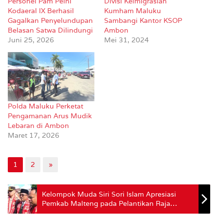
Personel Pam Pelni
Divisi Keimigrasian
Kodaeral IX Berhasil
Kumham Maluku
Gagalkan Penyelundupan
Sambangi Kantor KSOP
Belasan Satwa Dilindungi
Ambon
Juni 25, 2026
Mei 31, 2024
Polda Maluku Perketat
Pengamanan Arus Mudik
Lebaran di Ambon
Maret 17, 2026
1
2
»
Kelompok Muda Siri Sori Islam Apresiasi
Pemkab Malteng pada Pelantikan Raja
Negeri Siri Sori Islam