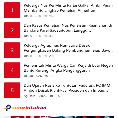
Keluarga Nus Kei Minta Partai Golkar Ambil Peran
1
Membantu Ungkap Kematian Almarhum
Juni 8, 2026
450
Dari Kasus Kematian Nus Kei Sistim Keamanan di
2
Bandara Karel Sadsuitubun Langgur
Dipertanyakan
Juni 9, 2026
393
Keluarga Agrapinus Rumatora Desak
3
Pengungkapan Dalang Pembunuhan, Siap Bawa
Kasus ke Komisi III DPR RI
Juni 8, 2026
296
Pemerintah Minta Warga Cari Kerja di Luar Negeri
4
Bantu Kurangi Angka Pengangguran
Juli 30, 2026
266
Dari Ujaran Rasis ke Tuntutan Federasi: PC IMM
5
Ambon Desak Klarifikasi Presiden dan Imbau
Tunda Pengibaran Bendera Merah Putih Di
Agustus 1, 2026
225
Maluku.