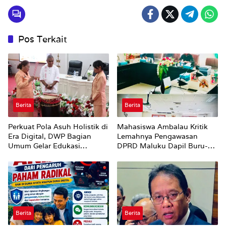
Pos Terkait
Berita
Berita
Perkuat Pola Asuh Holistik di
Mahasiswa Ambalau Kritik
Era Digital, DWP Bagian
Lemahnya Pengawasan
Umum Gelar Edukasi
DPRD Maluku Dapil Buru-
Parenting Bagi Orang Tua
Bursel Terhadap Proses
Perubahan Status Jalan
Berita
Berita