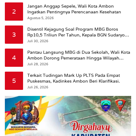
Jangan Anggap Sepele, Wali Kota Ambon
2
Ingatkan Pentingnya Perencanaan Kesehatan
Agustus 5, 2026
Disentil Kejagung Soal Program MBG Boros
3
Rp10,5 Triliun Per Tahun, Kepala BGN Sudaryono
Beri Penjelasan
Juli 30, 2026
Pantau Langsung MBG di Dua Sekolah, Wali Kota
4
Ambon Dorong Pemerataan Hingga Wilayah
Leitimur Selatan
Juli 28, 2026
Terkait Tudingan Mark Up PLTS Pada Empat
5
Puskesmas, Kadinkes Ambon Beri Klarifikasi.
Juli 26, 2026