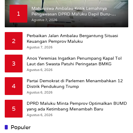
Mahasiswa Ambalau Kritik Lemahnya
1
Pengawasan DPRD Maluku Dapil Buru-
Bursel Terhadap Proses Perubahan Status
Agustus 7, 2026
Jalan
Perbaikan Jalan Ambalau Bergantung Situasi
2
Keuangan Pemprov Maluku
Agustus 7, 2026
Anos Yeremias Ingatkan Penumpang Kapal Tol
3
Laut dan Swasta Patuhi Peringatan BMKG
Agustus 6, 2026
Partai Demokrat di Parlemen Menambahkan 12
4
Distrik Pendukung Trump
Agustus 6, 2026
DPRD Maluku Minta Pemprov Optimalkan BUMD
5
yang ada Ketimbang Menambah Baru
Agustus 6, 2026
Populer