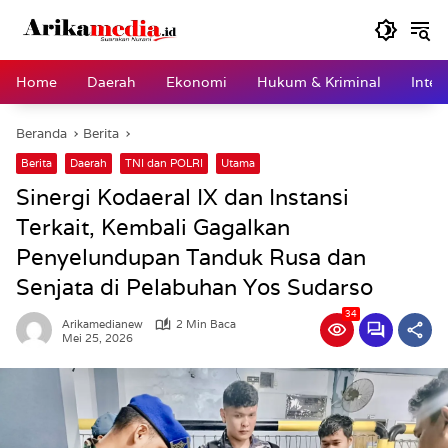
Langsung
ke
konten
Home
Daerah
Ekonomi
Hukum & Kriminal
Inter
Beranda
Berita
Berita
Daerah
TNI dan POLRI
Utama
Sinergi Kodaeral IX dan Instansi
Terkait, Kembali Gagalkan
Penyelundupan Tanduk Rusa dan
Senjata di Pelabuhan Yos Sudarso
34
Arikamedianew
2 Min Baca
Mei 25, 2026