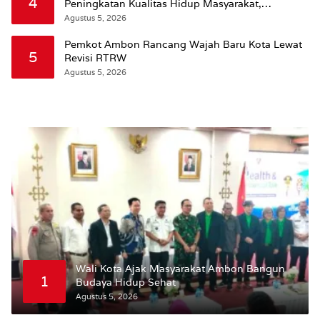
4
Peningkatan Kualitas Hidup Masyarakat,
Wattimena: Revisi RT-RW Ditetapkan Pemkot
Agustus 5, 2026
Susun RDTR Sebagai Dasar Hukum
Pemkot Ambon Rancang Wajah Baru Kota Lewat
5
Revisi RTRW
Agustus 5, 2026
Wali Kota Ajak Masyarakat Ambon Bangun
1
Budaya Hidup Sehat
Agustus 5, 2026