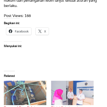
hukum dan penanganan lebih lanjut sesuai aturan yang
berlaku.
Post Views:
188
Bagikan ini:
Facebook
X
Menyukai ini:
Related