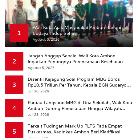
Wali Kota Ajak Masyarakat Ambon Bangun
1
Budaya Hidup Sehat
Agustus 5, 2026
Jangan Anggap Sepele, Wali Kota Ambon
2
Ingatkan Pentingnya Perencanaan Kesehatan
Agustus 5, 2026
Disentil Kejagung Soal Program MBG Boros
3
Rp10,5 Triliun Per Tahun, Kepala BGN Sudaryono
Beri Penjelasan
Juli 30, 2026
Pantau Langsung MBG di Dua Sekolah, Wali Kota
4
Ambon Dorong Pemerataan Hingga Wilayah
Leitimur Selatan
Juli 28, 2026
Terkait Tudingan Mark Up PLTS Pada Empat
5
Puskesmas, Kadinkes Ambon Beri Klarifikasi.
Juli 26, 2026