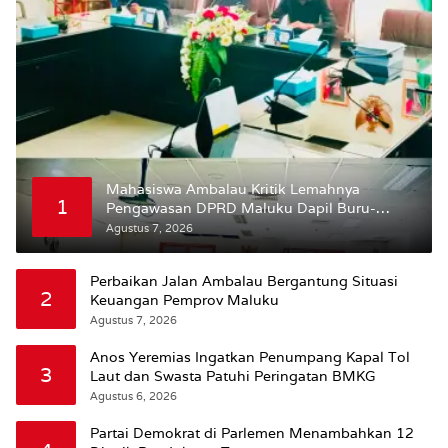
Mahasiswa Ambalau Kritik Lemahnya
1
Pengawasan DPRD Maluku Dapil Buru-
Bursel Terhadap Proses Perubahan Status
Agustus 7, 2026
Jalan
Perbaikan Jalan Ambalau Bergantung Situasi
2
Keuangan Pemprov Maluku
Agustus 7, 2026
Anos Yeremias Ingatkan Penumpang Kapal Tol
3
Laut dan Swasta Patuhi Peringatan BMKG
Agustus 6, 2026
Partai Demokrat di Parlemen Menambahkan 12