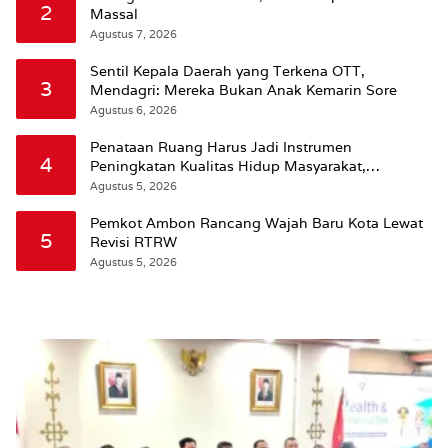
2
Massal
Agustus 7, 2026
Sentil Kepala Daerah yang Terkena OTT,
3
Mendagri: Mereka Bukan Anak Kemarin Sore
Agustus 6, 2026
Penataan Ruang Harus Jadi Instrumen
4
Peningkatan Kualitas Hidup Masyarakat,
Wattimena: Revisi RT-RW Ditetapkan Pemkot
Agustus 5, 2026
Susun RDTR Sebagai Dasar Hukum
Pemkot Ambon Rancang Wajah Baru Kota Lewat
5
Revisi RTRW
Agustus 5, 2026