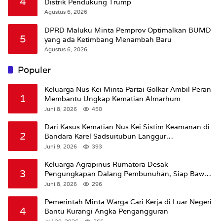
4
Distrik Pendukung Trump
Agustus 6, 2026
DPRD Maluku Minta Pemprov Optimalkan BUMD
5
yang ada Ketimbang Menambah Baru
Agustus 6, 2026
Populer
Keluarga Nus Kei Minta Partai Golkar Ambil Peran
1
Membantu Ungkap Kematian Almarhum
Juni 8, 2026
450
Dari Kasus Kematian Nus Kei Sistim Keamanan di
2
Bandara Karel Sadsuitubun Langgur
Dipertanyakan
Juni 9, 2026
393
Keluarga Agrapinus Rumatora Desak
3
Pengungkapan Dalang Pembunuhan, Siap Bawa
Kasus ke Komisi III DPR RI
Juni 8, 2026
296
Pemerintah Minta Warga Cari Kerja di Luar Negeri
4
Bantu Kurangi Angka Pengangguran