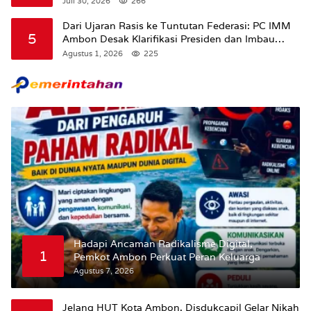
Juli 30, 2026
266
Dari Ujaran Rasis ke Tuntutan Federasi: PC IMM
5
Ambon Desak Klarifikasi Presiden dan Imbau
Tunda Pengibaran Bendera Merah Putih Di
Agustus 1, 2026
225
Maluku.
Hadapi Ancaman Radikalisme Digital,
1
Pemkot Ambon Perkuat Peran Keluarga
Agustus 7, 2026
Jelang HUT Kota Ambon, Disdukcapil Gelar Nikah