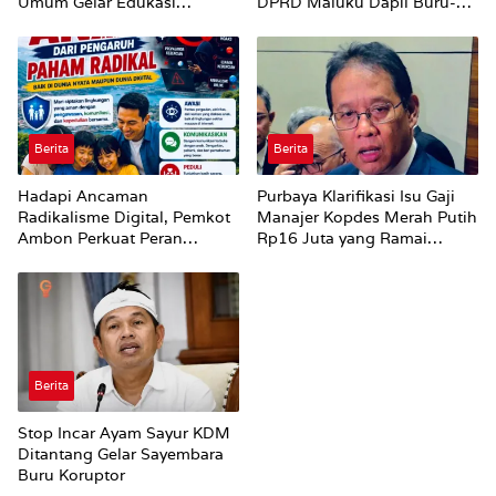
Umum Gelar Edukasi
DPRD Maluku Dapil Buru-
Parenting Bagi Orang Tua
Bursel Terhadap Proses
Perubahan Status Jalan
Berita
Berita
Hadapi Ancaman
Purbaya Klarifikasi Isu Gaji
Radikalisme Digital, Pemkot
Manajer Kopdes Merah Putih
Ambon Perkuat Peran
Rp16 Juta yang Ramai
Keluarga
Dibahas Publik
Berita
Stop Incar Ayam Sayur KDM
Ditantang Gelar Sayembara
Buru Koruptor