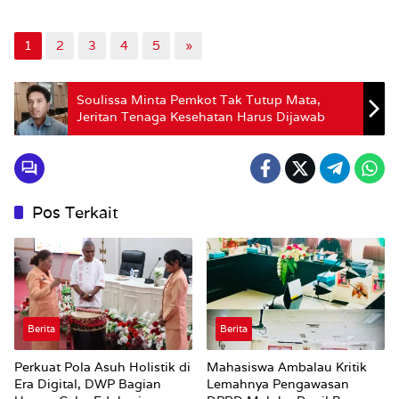
1
2
3
4
5
»
Soulissa Minta Pemkot Tak Tutup Mata,
Jeritan Tenaga Kesehatan Harus Dijawab
Pos Terkait
Berita
Berita
Perkuat Pola Asuh Holistik di
Mahasiswa Ambalau Kritik
Era Digital, DWP Bagian
Lemahnya Pengawasan