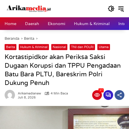
Langsung
ke
konten
Home
Daerah
Ekonomi
Hukum & Kriminal
Inter
Beranda
Berita
Berita
Hukum & Kriminal
Nasional
TNI dan POLRI
Utama
Kortastipidkor akan Periksa Saksi
Dugaan Korupsi dan TPPU Pengadaan
Batu Bara PLTU, Bareskrim Polri
Dukung Penuh
37
Arikamedianew
4 Min Baca
Juli 8, 2026