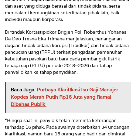
dan aset yang diduga berasal dari tindak pidana, serta
mendalami kemungkinan keterlibatan pihak lain, baik
individu maupun korporasi.
Dirtindak Kortastipidkor Brigjen Pol. Roberthus Yohanes
De Deo Tresna Eka Trimana menjelaskan, penanganan
dugaan tindak pidana korupsi (Tipidkor) dan tindak pidana
pencucian uang (TPPU) terkait pengadaan pemenuhan
kebutuhan pasokan batu bara pada pembangkit listrik
tenaga uap (PLTU) periode 2018–2026 dari tahap
penyelidikan ke tahap penyidikan.
Baca Juga
Purbaya Klarifikasi Isu Gaji Manajer
Kopdes Merah Putih Rp16 Juta yang Ramai
Dibahas Publik
“Hingga saat ini penyidik telah meminta keterangan
terhadap 16 pihak. Pada awalnya diterbitkan 34 undangan
klarifikasi, namun baru 16 orang yang hadir dan dimintai