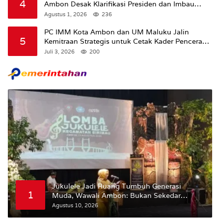
4
Ambon Desak Klarifikasi Presiden dan Imbau
Tunda Pengibaran Bendera Merah Putih Di
Agustus 1, 2026
236
Maluku.
PC IMM Kota Ambon dan UM Maluku Jalin
5
Kemitraan Strategis untuk Cetak Kader Pencerah
Bangsa “Membangun Peradaban dari Kampus”
Juli 3, 2026
200
Jukulele Jadi Ruang Tumbuh Generasi
1
Muda, Wawali Ambon: Bukan Sekedar
Mencari Juara
Agustus 10, 2026