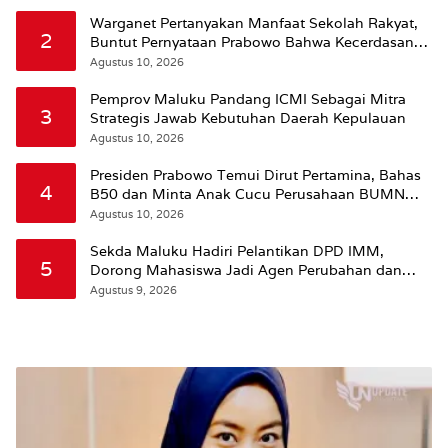
Warganet Pertanyakan Manfaat Sekolah Rakyat,
2
Buntut Pernyataan Prabowo Bahwa Kecerdasan
Bukan dari Sekolah
Agustus 10, 2026
Pemprov Maluku Pandang ICMI Sebagai Mitra
3
Strategis Jawab Kebutuhan Daerah Kepulauan
Agustus 10, 2026
Presiden Prabowo Temui Dirut Pertamina, Bahas
4
B50 dan Minta Anak Cucu Perusahaan BUMN
Dikurangi
Agustus 10, 2026
Sekda Maluku Hadiri Pelantikan DPD IMM,
5
Dorong Mahasiswa Jadi Agen Perubahan dan
Mitra Strategis Pemerintah
Agustus 9, 2026