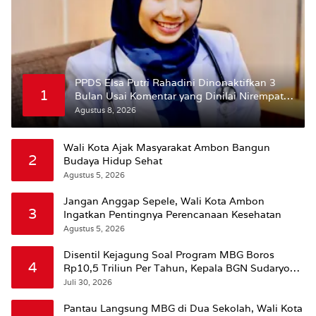
PPDS Elsa Putri Rahadini Dinonaktifkan 3
1
Bulan Usai Komentar yang Dinilai Nirempati
ke Pasien BPJS
Agustus 8, 2026
Wali Kota Ajak Masyarakat Ambon Bangun
2
Budaya Hidup Sehat
Agustus 5, 2026
Jangan Anggap Sepele, Wali Kota Ambon
3
Ingatkan Pentingnya Perencanaan Kesehatan
Agustus 5, 2026
Disentil Kejagung Soal Program MBG Boros
4
Rp10,5 Triliun Per Tahun, Kepala BGN Sudaryono
Beri Penjelasan
Juli 30, 2026
Pantau Langsung MBG di Dua Sekolah, Wali Kota