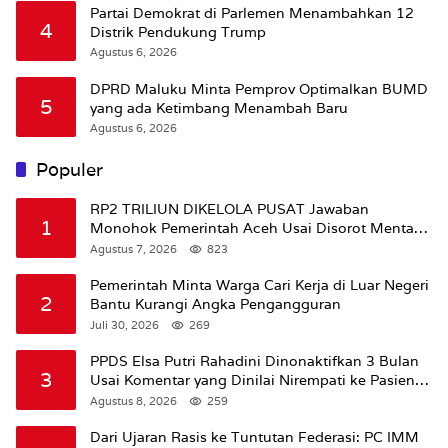
Partai Demokrat di Parlemen Menambahkan 12
4
Distrik Pendukung Trump
Agustus 6, 2026
DPRD Maluku Minta Pemprov Optimalkan BUMD
5
yang ada Ketimbang Menambah Baru
Agustus 6, 2026
Populer
RP2 TRILIUN DIKELOLA PUSAT Jawaban
1
Monohok Pemerintah Aceh Usai Disorot Mentan
Amran Soal Dana Pertanian
Agustus 7, 2026
823
Pemerintah Minta Warga Cari Kerja di Luar Negeri
2
Bantu Kurangi Angka Pengangguran
Juli 30, 2026
269
PPDS Elsa Putri Rahadini Dinonaktifkan 3 Bulan
3
Usai Komentar yang Dinilai Nirempati ke Pasien
BPJS
Agustus 8, 2026
259
Dari Ujaran Rasis ke Tuntutan Federasi: PC IMM