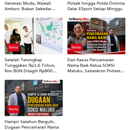
Generasi Muda, Wawali
Polsek hingga Polda Diminta
Ambon: Bukan Sekedar
Gelar ESport Setiap Minggu
Mencari Juara
Berita
Berita
Setelah Terungkap
Dari Kasus Pencemaran
Tunggakan Rp1,6 Triliun,
Nama Baik Ketua SOKSI
Kini BGN Ditagih Rp800
Maluku, Satreskrim Polresta
Miliar dari 315 Dapur MBG
Ambon Bekerja Profesional
yang Mangkrak
dan Tidak Berpihak
Berita
Hampir Setahun Bergulir,
Dugaan Pencemaran Nama