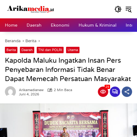
Langsung
ke
konten
Home
Daerah
Ekonomi
Hukum & Kriminal
Inter
Beranda
Berita
Berita
Daerah
TNI dan POLRI
Utama
Kapolda Maluku Ingatkan Insan Pers
Penyebaran Informasi Tidak Benar
Dapat Memecah Persatuan Masyarakat
29
Arikamedianew
2 Min Baca
Juni 4, 2026