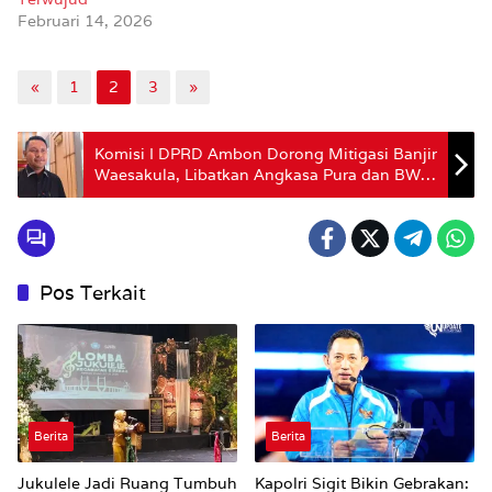
Februari 14, 2026
«
1
2
3
»
Komisi I DPRD Ambon Dorong Mitigasi Banjir
Waesakula, Libatkan Angkasa Pura dan BWS
Maluku
Pos Terkait
Berita
Berita
Jukulele Jadi Ruang Tumbuh
Kapolri Sigit Bikin Gebrakan: