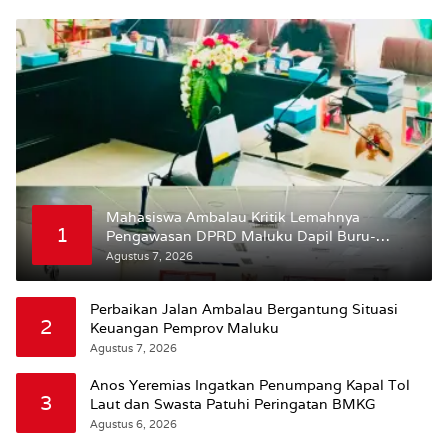
Mahasiswa Ambalau Kritik Lemahnya
1
Pengawasan DPRD Maluku Dapil Buru-
Bursel Terhadap Proses Perubahan Status
Agustus 7, 2026
Jalan
Perbaikan Jalan Ambalau Bergantung Situasi
2
Keuangan Pemprov Maluku
Agustus 7, 2026
Anos Yeremias Ingatkan Penumpang Kapal Tol
3
Laut dan Swasta Patuhi Peringatan BMKG
Agustus 6, 2026