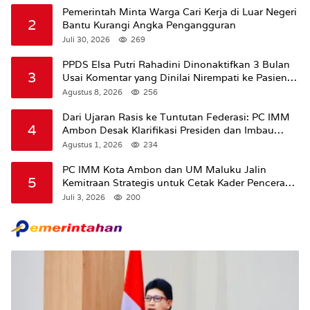
Pemerintah Minta Warga Cari Kerja di Luar Negeri
2
Bantu Kurangi Angka Pengangguran
Juli 30, 2026
269
PPDS Elsa Putri Rahadini Dinonaktifkan 3 Bulan
3
Usai Komentar yang Dinilai Nirempati ke Pasien
BPJS
Agustus 8, 2026
256
Dari Ujaran Rasis ke Tuntutan Federasi: PC IMM
4
Ambon Desak Klarifikasi Presiden dan Imbau
Tunda Pengibaran Bendera Merah Putih Di
Agustus 1, 2026
234
Maluku.
PC IMM Kota Ambon dan UM Maluku Jalin
5
Kemitraan Strategis untuk Cetak Kader Pencerah
Bangsa “Membangun Peradaban dari Kampus”
Juli 3, 2026
200