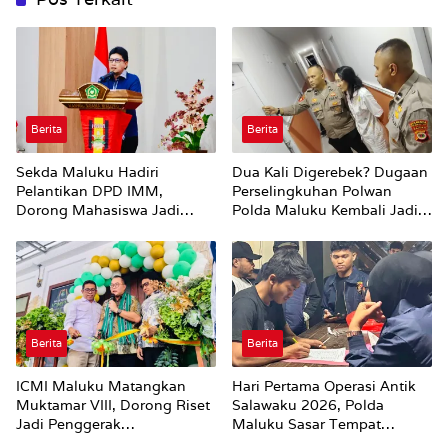
Berita
Berita
Sekda Maluku Hadiri
Dua Kali Digerebek? Dugaan
Pelantikan DPD IMM,
Perselingkuhan Polwan
Dorong Mahasiswa Jadi
Polda Maluku Kembali Jadi
Agen Perubahan dan Mitra
Sorotan
Strategis Pemerintah
Berita
Berita
ICMI Maluku Matangkan
Hari Pertama Operasi Antik
Muktamar VIII, Dorong Riset
Salawaku 2026, Polda
Jadi Penggerak
Maluku Sasar Tempat
Pembangunan
Hiburan Malam di Ambon