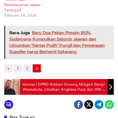
Berkelanjutan dapat
Terwujud
Februari 14, 2026
Baca Juga
Baru Dua Pekan Pimpin BGN,
Sudaryono Kumpulkan Seluruh Jajaran dan
Umumkan ‘Kertas Putih’ Pungli dan Pemerasan
Supplier harus Berhenti Sekarang
«
1
2
3
Komisi I DPRD Ambon Dorong Mitigasi Banjir
Waesakula, Libatkan Angkasa Pura dan BWS
Maluku
Pos Terkait