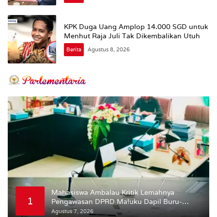
KPK Duga Uang Amplop 14.000 SGD untuk
Menhut Raja Juli Tak Dikembalikan Utuh
Berita
Agustus 8, 2026
Mahasiswa Ambalau Kritik Lemahnya
1
Pengawasan DPRD Maluku Dapil Buru-
Bursel Terhadap Proses Perubahan Status
Agustus 7, 2026