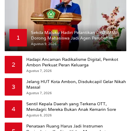
Sekda Maluku Hadiri Pelantikan DPD IMM,
1
Dorong Mahasiswa Jadi Agen Perubahan
dan Mitra Strategis Pemerintah
Agustus 9, 2026
Hadapi Ancaman Radikalisme Digital, Pemkot
2
Ambon Perkuat Peran Keluarga
Agustus 7, 2026
Jelang HUT Kota Ambon, Disdukcapil Gelar Nikah
3
Massal
Agustus 7, 2026
Sentil Kepala Daerah yang Terkena OTT,
4
Mendagri: Mereka Bukan Anak Kemarin Sore
Agustus 6, 2026
Penataan Ruang Harus Jadi Instrumen