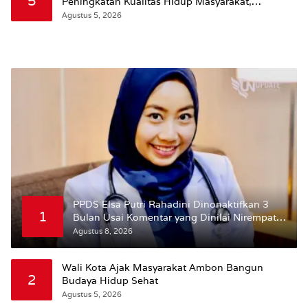
5
Peningkatan Kualitas Hidup Masyarakat,
Wattimena: Revisi RT-RW Ditetapkan Pemkot
Agustus 5, 2026
Susun RDTR Sebagai Dasar Hukum
PPDS Elsa Putri Rahadini Dinonaktifkan 3
1
Bulan Usai Komentar yang Dinilai Nirempati
ke Pasien BPJS
Agustus 8, 2026
Wali Kota Ajak Masyarakat Ambon Bangun
2
Budaya Hidup Sehat
Agustus 5, 2026