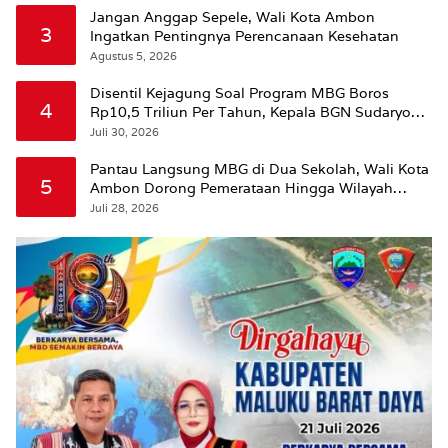
Jangan Anggap Sepele, Wali Kota Ambon
3
Ingatkan Pentingnya Perencanaan Kesehatan
Agustus 5, 2026
Disentil Kejagung Soal Program MBG Boros
4
Rp10,5 Triliun Per Tahun, Kepala BGN Sudaryono
Beri Penjelasan
Juli 30, 2026
Pantau Langsung MBG di Dua Sekolah, Wali Kota
5
Ambon Dorong Pemerataan Hingga Wilayah
Leitimur Selatan
Juli 28, 2026