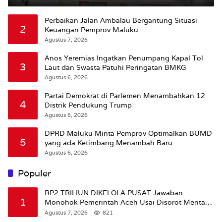
Jalan
Perbaikan Jalan Ambalau Bergantung Situasi
2
Keuangan Pemprov Maluku
Agustus 7, 2026
Anos Yeremias Ingatkan Penumpang Kapal Tol
3
Laut dan Swasta Patuhi Peringatan BMKG
Agustus 6, 2026
Partai Demokrat di Parlemen Menambahkan 12
4
Distrik Pendukung Trump
Agustus 6, 2026
DPRD Maluku Minta Pemprov Optimalkan BUMD
5
yang ada Ketimbang Menambah Baru
Agustus 6, 2026
Populer
RP2 TRILIUN DIKELOLA PUSAT Jawaban
1
Monohok Pemerintah Aceh Usai Disorot Mentan
Amran Soal Dana Pertanian
Agustus 7, 2026
821