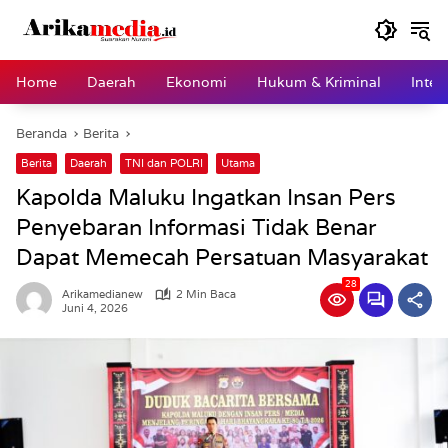
Langsung
ke
konten
Home
Daerah
Ekonomi
Hukum & Kriminal
Inter
Beranda
Berita
Berita
Daerah
TNI dan POLRI
Utama
Kapolda Maluku Ingatkan Insan Pers
Penyebaran Informasi Tidak Benar
Dapat Memecah Persatuan Masyarakat
28
Arikamedianew
2 Min Baca
Juni 4, 2026