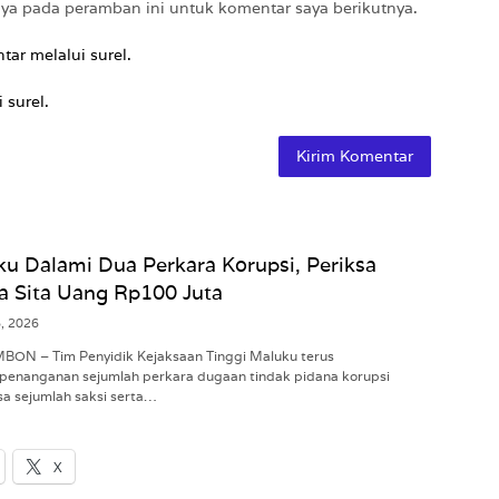
aya pada peramban ini untuk komentar saya berikutnya.
tar melalui surel.
 surel.
ku Dalami Dua Perkara Korupsi, Periksa
a Sita Uang Rp100 Juta
6, 2026
MBON – Tim Penyidik Kejaksaan Tinggi Maluku terus
penanganan sejumlah perkara dugaan tindak pidana korupsi
a sejumlah saksi serta…
X