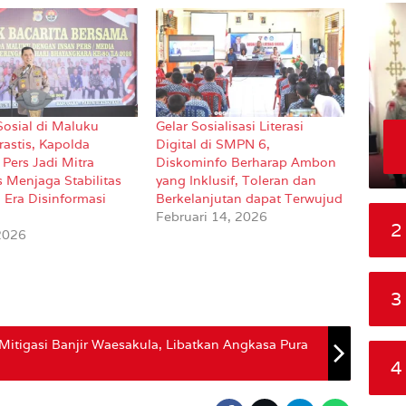
Sosial di Maluku
Gelar Sosialisasi Literasi
rastis, Kapolda
Digital di SMPN 6,
Pers Jadi Mitra
Diskominfo Berharap Ambon
s Menjaga Stabilitas
yang Inklusif, Toleran dan
i Era Disinformasi
Berkelanjutan dapat Terwujud
Februari 14, 2026
2
 2026
3
tigasi Banjir Waesakula, Libatkan Angkasa Pura
4