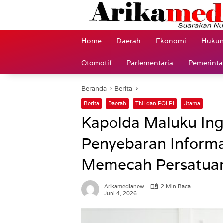
Langsung
ke
konten
Home
Daerah
Ekonomi
Hukum
Otomotif
Parlementaria
Pemerint
Beranda
Berita
Berita
Daerah
TNI dan POLRI
Utama
Kapolda Maluku Ing
Penyebaran Informa
Memecah Persatua
Arikamedianew
2 Min Baca
Juni 4, 2026