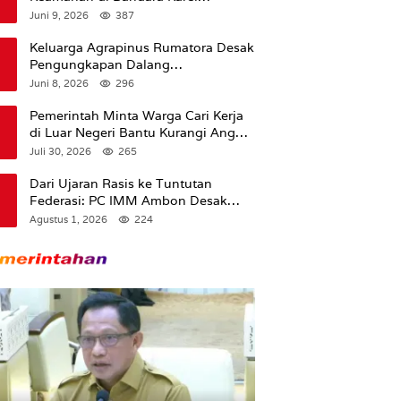
Sadsuitubun Langgur
Juni 9, 2026
387
Dipertanyakan
Keluarga Agrapinus Rumatora Desak
Pengungkapan Dalang
Pembunuhan, Siap Bawa Kasus ke
Juni 8, 2026
296
Komisi III DPR RI
Pemerintah Minta Warga Cari Kerja
di Luar Negeri Bantu Kurangi Angka
Pengangguran
Juli 30, 2026
265
Dari Ujaran Rasis ke Tuntutan
Federasi: PC IMM Ambon Desak
Klarifikasi Presiden dan Imbau
Agustus 1, 2026
224
Tunda Pengibaran Bendera Merah
Putih Di Maluku.