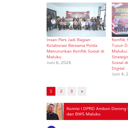
Insan Pers Jadi Bagian
Konflik 
Kolaborasi Bersama Polda
Turun D
Menurunkan Konflik Sosial di
Maluku: 
Maluku
Strategi
Juni 6, 2026
Sosial d
Digital
Juni 4,
1
2
3
»
Komisi I DPRD Ambon Dorong Mi
dan BWS Maluku