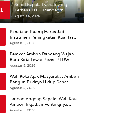
Sentil Kepala Daerah yang
1
Terkena OTT, Mendagri:
Mereka Bukan Anak Kemarin
Agustus 6, 2026
Sore
Penataan Ruang Harus Jadi
Instrumen Peningkatan Kualitas
Hidup Masyarakat, Wattimena:
Agustus 5, 2026
Revisi RT-RW Ditetapkan Pemkot
Susun RDTR Sebagai Dasar Hukum
Pemkot Ambon Rancang Wajah
Baru Kota Lewat Revisi RTRW
Agustus 5, 2026
Wali Kota Ajak Masyarakat Ambon
Bangun Budaya Hidup Sehat
Agustus 5, 2026
Jangan Anggap Sepele, Wali Kota
Ambon Ingatkan Pentingnya
Perencanaan Kesehatan
Agustus 5, 2026