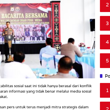
2
3
4
5
Po
itas sosial saat ini tidak hanya berasal dari konflik
1
ebaran informasi yang tidak benar melalui media sosial
akat.
san pers untuk terus menjadi mitra strategis dalam
2