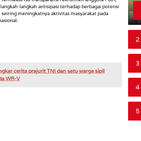
langkah-langkah antisipasi terhadap berbagai potensi
eiring meningkatnya aktivitas masyarakat pada
asional.
2
3
gkar cerita prajurit TNI dan satu warga sipil
nda WR-V
4
5