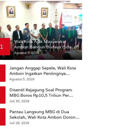
Wali Kota Ajak Masyarakat
1
Ambon Bangun Budaya Hidup
Sehat
Agustus 5, 2026
Jangan Anggap Sepele, Wali Kota
Ambon Ingatkan Pentingnya
Perencanaan Kesehatan
Agustus 5, 2026
Disentil Kejagung Soal Program
MBG Boros Rp10,5 Triliun Per
Tahun, Kepala BGN Sudaryono Beri
Juli 30, 2026
Penjelasan
Pantau Langsung MBG di Dua
Sekolah, Wali Kota Ambon Dorong
Pemerataan Hingga Wilayah
Juli 28, 2026
Leitimur Selatan