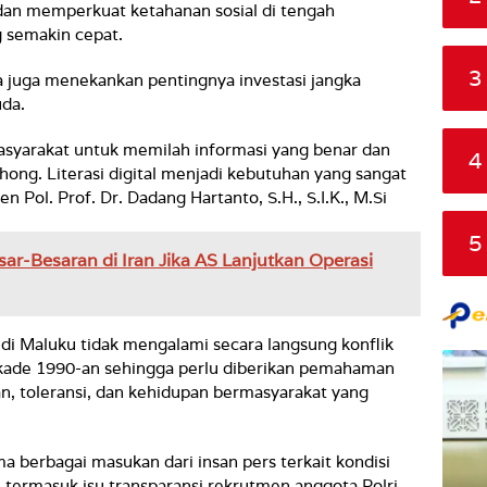
 dan memperkuat ketahanan sosial di tengah
 semakin cepat.
3
lda juga menekankan pentingnya investasi jangka
da.
yarakat untuk memilah informasi yang benar dan
4
hong. Literasi digital menjadi kebutuhan yang sangat
en Pol. Prof. Dr. Dadang Hartanto, S.H., S.I.K., M.Si
5
sar-Besaran di Iran Jika AS Lanjutkan Operasi
di Maluku tidak mengalami secara langsung konflik
dekade 1990-an sehingga perlu diberikan pemahaman
, toleransi, dan kehidupan bermasyarakat yang
a berbagai masukan dari insan pers terkait kondisi
 termasuk isu transparansi rekrutmen anggota Polri,