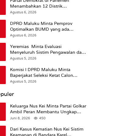
Partai Demokrat di Parlemen
Menambahkan 12 Distrik
Pendukung Trump
Agustus 6, 2026
DPRD Maluku Minta Pemprov
Optimalkan BUMD yang ada
Ketimbang Menambah Baru
Agustus 6, 2026
Yeremias Minta Evaluasi
Menyeluruh Sistim Pengawalan dan
Operasional Angkutan Kontainer
Agustus 5, 2026
Komisi I DPRD Maluku Minta
Baperjakat Seleksi Ketat Calon
Pejabat Termasuk Rekam Jejak
Agustus 5, 2026
Hukum
puler
Keluarga Nus Kei Minta Partai Golkar
Ambil Peran Membantu Ungkap
Kematian Almarhum
Juni 8, 2026
450
Dari Kasus Kematian Nus Kei Sistim
Keamanan di Bandara Karel