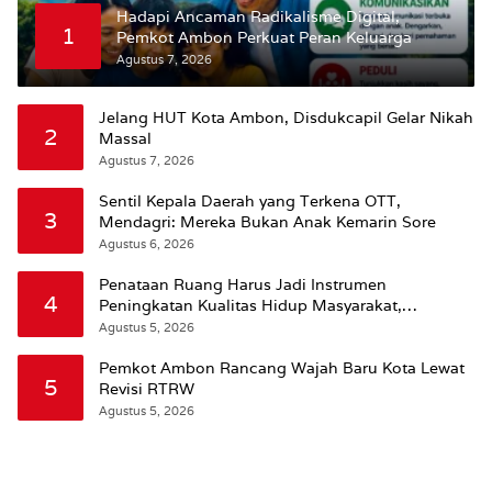
Hadapi Ancaman Radikalisme Digital,
1
Pemkot Ambon Perkuat Peran Keluarga
Agustus 7, 2026
Jelang HUT Kota Ambon, Disdukcapil Gelar Nikah
2
Massal
Agustus 7, 2026
Sentil Kepala Daerah yang Terkena OTT,
3
Mendagri: Mereka Bukan Anak Kemarin Sore
Agustus 6, 2026
Penataan Ruang Harus Jadi Instrumen
4
Peningkatan Kualitas Hidup Masyarakat,
Wattimena: Revisi RT-RW Ditetapkan Pemkot
Agustus 5, 2026
Susun RDTR Sebagai Dasar Hukum
Pemkot Ambon Rancang Wajah Baru Kota Lewat
5
Revisi RTRW
Agustus 5, 2026