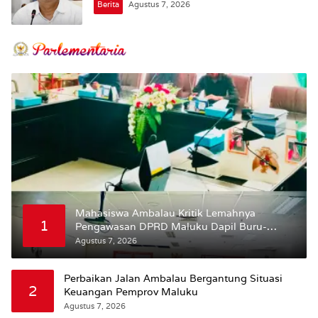
Berita
Agustus 7, 2026
Mahasiswa Ambalau Kritik Lemahnya
1
Pengawasan DPRD Maluku Dapil Buru-
Bursel Terhadap Proses Perubahan Status
Agustus 7, 2026
Jalan
Perbaikan Jalan Ambalau Bergantung Situasi
2
Keuangan Pemprov Maluku
Agustus 7, 2026