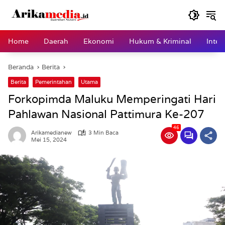
Langsung
ke
konten
Home
Daerah
Ekonomi
Hukum & Kriminal
Inter
Beranda
Berita
Berita
Pemerintahan
Utama
Forkopimda Maluku Memperingati Hari
Pahlawan Nasional Pattimura Ke-207
46
Arikamedianew
3 Min Baca
Mei 15, 2024