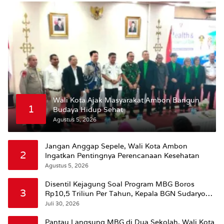
Wali Kota Ajak Masyarakat Ambon Bangun
1
Budaya Hidup Sehat
Agustus 5, 2026
Jangan Anggap Sepele, Wali Kota Ambon
2
Ingatkan Pentingnya Perencanaan Kesehatan
Agustus 5, 2026
Disentil Kejagung Soal Program MBG Boros
3
Rp10,5 Triliun Per Tahun, Kepala BGN Sudaryono
Beri Penjelasan
Juli 30, 2026
Pantau Langsung MBG di Dua Sekolah, Wali Kota