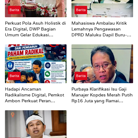
Berita
Berita
Perkuat Pola Asuh Holistik di
Mahasiswa Ambalau Kritik
Era Digital, DWP Bagian
Lemahnya Pengawasan
Umum Gelar Edukasi
DPRD Maluku Dapil Buru-
Parenting Bagi Orang Tua
Bursel Terhadap Proses
Perubahan Status Jalan
Berita
Berita
Hadapi Ancaman
Purbaya Klarifikasi Isu Gaji
Radikalisme Digital, Pemkot
Manajer Kopdes Merah Putih
Ambon Perkuat Peran
Rp16 Juta yang Ramai
Keluarga
Dibahas Publik