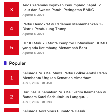
Anos Yeremias Ingatkan Penumpang Kapal Tol
3
Laut dan Swasta Patuhi Peringatan BMKG
Agustus 6, 2026
Partai Demokrat di Parlemen Menambahkan 12
4
Distrik Pendukung Trump
Agustus 6, 2026
DPRD Maluku Minta Pemprov Optimalkan BUMD
5
yang ada Ketimbang Menambah Baru
Agustus 6, 2026
Populer
Keluarga Nus Kei Minta Partai Golkar Ambil Peran
1
Membantu Ungkap Kematian Almarhum
Juni 8, 2026
450
Dari Kasus Kematian Nus Kei Sistim Keamanan di
2
Bandara Karel Sadsuitubun Langgur
Dipertanyakan
Juni 9, 2026
393
Keluarga Agrapinus Rumatora Desak