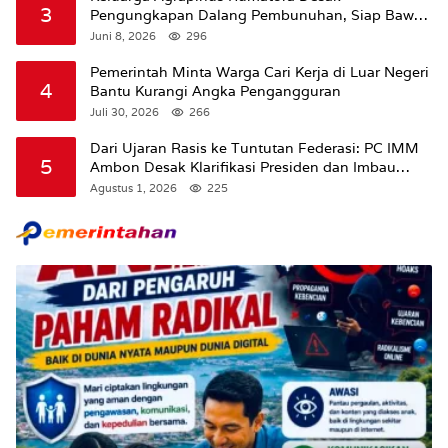
3
Pengungkapan Dalang Pembunuhan, Siap Bawa
Kasus ke Komisi III DPR RI
Juni 8, 2026
296
Pemerintah Minta Warga Cari Kerja di Luar Negeri
4
Bantu Kurangi Angka Pengangguran
Juli 30, 2026
266
Dari Ujaran Rasis ke Tuntutan Federasi: PC IMM
5
Ambon Desak Klarifikasi Presiden dan Imbau
Tunda Pengibaran Bendera Merah Putih Di
Agustus 1, 2026
225
Maluku.