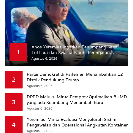
Anos Yeremias Ingatkan Penumpang Kapal
1
Tol Laut dan Swasta Patuhi Peringatan
BMKG
Agustus 6, 2026
Partai Demokrat di Parlemen Menambahkan 12
2
Distrik Pendukung Trump
Agustus 6, 2026
DPRD Maluku Minta Pemprov Optimalkan BUMD
3
yang ada Ketimbang Menambah Baru
Agustus 6, 2026
Yeremias Minta Evaluasi Menyeluruh Sistim
4
Pengawalan dan Operasional Angkutan Kontainer
Agustus 5, 2026