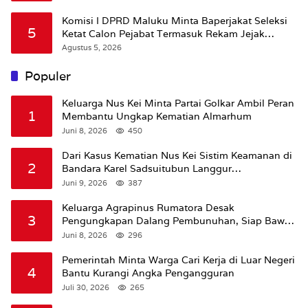
Komisi I DPRD Maluku Minta Baperjakat Seleksi
5
Ketat Calon Pejabat Termasuk Rekam Jejak
Hukum
Agustus 5, 2026
Populer
Keluarga Nus Kei Minta Partai Golkar Ambil Peran
1
Membantu Ungkap Kematian Almarhum
Juni 8, 2026
450
Dari Kasus Kematian Nus Kei Sistim Keamanan di
2
Bandara Karel Sadsuitubun Langgur
Dipertanyakan
Juni 9, 2026
387
Keluarga Agrapinus Rumatora Desak
3
Pengungkapan Dalang Pembunuhan, Siap Bawa
Kasus ke Komisi III DPR RI
Juni 8, 2026
296
Pemerintah Minta Warga Cari Kerja di Luar Negeri
4
Bantu Kurangi Angka Pengangguran
Juli 30, 2026
265