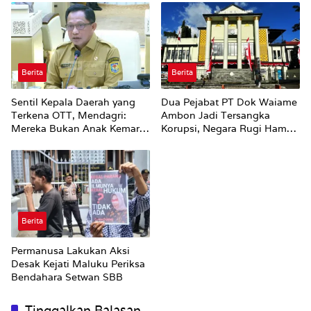
Berita
Berita
Sentil Kepala Daerah yang
Dua Pejabat PT Dok Waiame
Terkena OTT, Mendagri:
Ambon Jadi Tersangka
Mereka Bukan Anak Kemarin
Korupsi, Negara Rugi Hampir
Sore
Rp19 Miliar
Berita
Permanusa Lakukan Aksi
Desak Kejati Maluku Periksa
Bendahara Setwan SBB
Tinggalkan Balasan