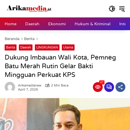
Langsung
ke
konten
Home
Daerah
Ekonomi
Hukum & Kriminal
Inter
Beranda
Berita
Berita
Daerah
LINGKUNGAN
Utama
Dukung Imbauan Wali Kota, Pemneg
Batu Merah Rutin Gelar Bakti
Mingguan Perkuat KPS
37
Arikamedianew
2 Min Baca
April 7, 2026