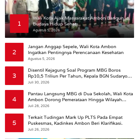
Wali Kota Ajak Masyarakat Ambon Bangun
1
Budaya Hidup Sehat
Agustus 5, 2026
Jangan Anggap Sepele, Wali Kota Ambon
2
Ingatkan Pentingnya Perencanaan Kesehatan
Agustus 5, 2026
Disentil Kejagung Soal Program MBG Boros
3
Rp10,5 Triliun Per Tahun, Kepala BGN Sudaryono
Beri Penjelasan
Juli 30, 2026
Pantau Langsung MBG di Dua Sekolah, Wali Kota
4
Ambon Dorong Pemerataan Hingga Wilayah
Leitimur Selatan
Juli 28, 2026
Terkait Tudingan Mark Up PLTS Pada Empat
5
Puskesmas, Kadinkes Ambon Beri Klarifikasi.
Juli 26, 2026