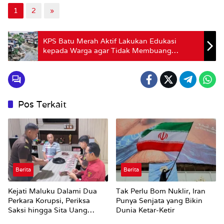
1
2
»
KPS Batu Merah Aktif Lakukan Edukasi
kepada Warga agar Tidak Membuang
Sampah Sembarangan
Pos Terkait
Berita
Berita
Kejati Maluku Dalami Dua
Tak Perlu Bom Nuklir, Iran
Perkara Korupsi, Periksa
Punya Senjata yang Bikin
Saksi hingga Sita Uang
Dunia Ketar-Ketir
Rp100 Juta