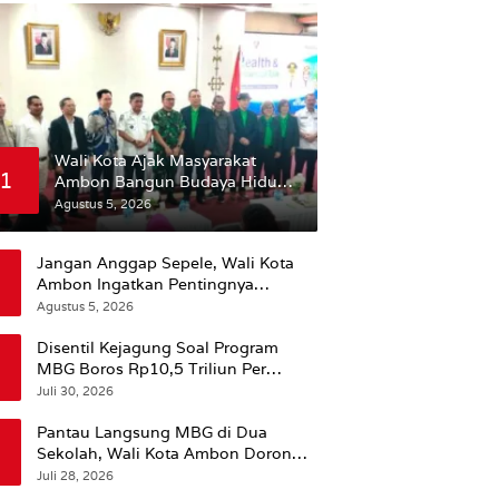
Wali Kota Ajak Masyarakat
1
Ambon Bangun Budaya Hidup
Sehat
Agustus 5, 2026
Jangan Anggap Sepele, Wali Kota
Ambon Ingatkan Pentingnya
Perencanaan Kesehatan
Agustus 5, 2026
Disentil Kejagung Soal Program
MBG Boros Rp10,5 Triliun Per
Tahun, Kepala BGN Sudaryono Beri
Juli 30, 2026
Penjelasan
Pantau Langsung MBG di Dua
Sekolah, Wali Kota Ambon Dorong
Pemerataan Hingga Wilayah
Juli 28, 2026
Leitimur Selatan