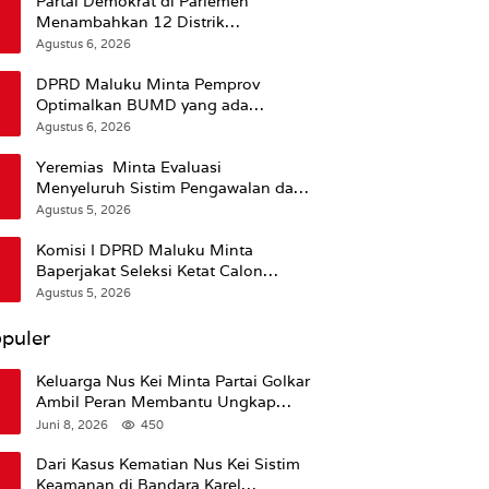
Partai Demokrat di Parlemen
Menambahkan 12 Distrik
Pendukung Trump
Agustus 6, 2026
DPRD Maluku Minta Pemprov
Optimalkan BUMD yang ada
Ketimbang Menambah Baru
Agustus 6, 2026
Yeremias Minta Evaluasi
Menyeluruh Sistim Pengawalan dan
Operasional Angkutan Kontainer
Agustus 5, 2026
Komisi I DPRD Maluku Minta
Baperjakat Seleksi Ketat Calon
Pejabat Termasuk Rekam Jejak
Agustus 5, 2026
Hukum
puler
Keluarga Nus Kei Minta Partai Golkar
Ambil Peran Membantu Ungkap
Kematian Almarhum
Juni 8, 2026
450
Dari Kasus Kematian Nus Kei Sistim
Keamanan di Bandara Karel