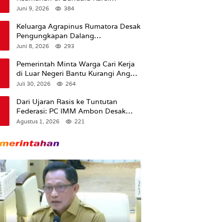
Sadsuitubun Langgur
Juni 9, 2026
384
Dipertanyakan
Keluarga Agrapinus Rumatora Desak
Pengungkapan Dalang
Pembunuhan, Siap Bawa Kasus ke
Juni 8, 2026
293
Komisi III DPR RI
Pemerintah Minta Warga Cari Kerja
di Luar Negeri Bantu Kurangi Angka
Pengangguran
Juli 30, 2026
264
Dari Ujaran Rasis ke Tuntutan
Federasi: PC IMM Ambon Desak
Klarifikasi Presiden dan Imbau
Agustus 1, 2026
221
Tunda Pengibaran Bendera Merah
Putih Di Maluku.