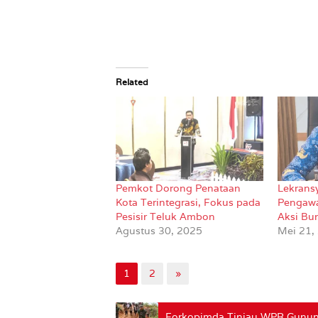
Related
Pemkot Dorong Penataan
Lekrans
Kota Terintegrasi, Fokus pada
Pengaw
Pesisir Teluk Ambon
Aksi Bu
Agustus 30, 2025
Mei 21,
1
2
»
Forkopimda Tinjau WPR Gunung