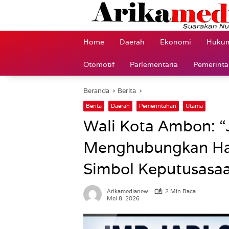
Langsung
ke
konten
Home
Daerah
Ekonomi
Hukum
Otomotif
Parlementaria
Pemerint
Beranda
Berita
Berita
Daerah
Pemerintahan
Utama
Wali Kota Ambon: 
Menghubungkan Ha
Simbol Keputusasa
Arikamedianew
2 Min Baca
Mei 8, 2026