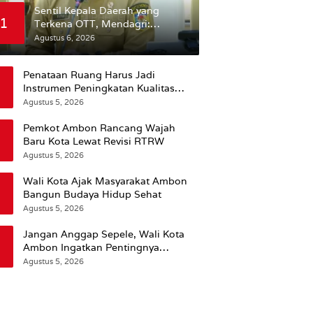
Sentil Kepala Daerah yang
1
Terkena OTT, Mendagri:
Mereka Bukan Anak Kemarin
Agustus 6, 2026
Sore
Penataan Ruang Harus Jadi
Instrumen Peningkatan Kualitas
Hidup Masyarakat, Wattimena:
Agustus 5, 2026
Revisi RT-RW Ditetapkan Pemkot
Susun RDTR Sebagai Dasar Hukum
Pemkot Ambon Rancang Wajah
Baru Kota Lewat Revisi RTRW
Agustus 5, 2026
Wali Kota Ajak Masyarakat Ambon
Bangun Budaya Hidup Sehat
Agustus 5, 2026
Jangan Anggap Sepele, Wali Kota
Ambon Ingatkan Pentingnya
Perencanaan Kesehatan
Agustus 5, 2026