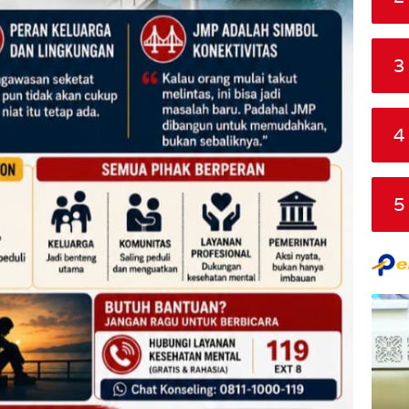
3
4
5