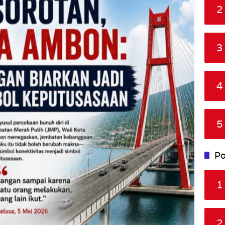
2
3
4
5
Po
1
2