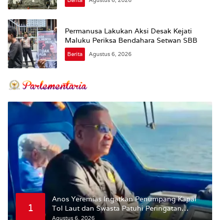
Permanusa Lakukan Aksi Desak Kejati
Maluku Periksa Bendahara Setwan SBB
Berita
Agustus 6, 2026
Anos Yeremias Ingatkan Penumpang Kapal
1
Tol Laut dan Swasta Patuhi Peringatan
BMKG
Agustus 6, 2026