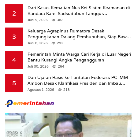
Dari Kasus Kematian Nus Kei Sistim Keamanan di
2
Bandara Karel Sadsuitubun Langgur
Dipertanyakan
Juni 9, 2026
382
Keluarga Agrapinus Rumatora Desak
3
Pengungkapan Dalang Pembunuhan, Siap Bawa
Kasus ke Komisi III DPR RI
Juni 8, 2026
292
Pemerintah Minta Warga Cari Kerja di Luar Negeri
4
Bantu Kurangi Angka Pengangguran
Juli 30, 2026
264
Dari Ujaran Rasis ke Tuntutan Federasi: PC IMM
5
Ambon Desak Klarifikasi Presiden dan Imbau
Tunda Pengibaran Bendera Merah Putih Di
Agustus 1, 2026
218
Maluku.