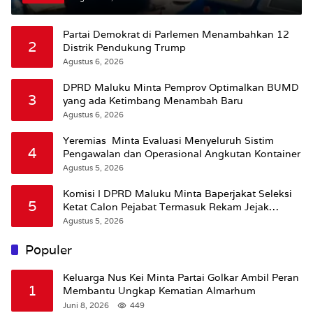
Partai Demokrat di Parlemen Menambahkan 12
2
Distrik Pendukung Trump
Agustus 6, 2026
DPRD Maluku Minta Pemprov Optimalkan BUMD
3
yang ada Ketimbang Menambah Baru
Agustus 6, 2026
Yeremias Minta Evaluasi Menyeluruh Sistim
4
Pengawalan dan Operasional Angkutan Kontainer
Agustus 5, 2026
Komisi I DPRD Maluku Minta Baperjakat Seleksi
5
Ketat Calon Pejabat Termasuk Rekam Jejak
Hukum
Agustus 5, 2026
Populer
Keluarga Nus Kei Minta Partai Golkar Ambil Peran
1
Membantu Ungkap Kematian Almarhum
Juni 8, 2026
449