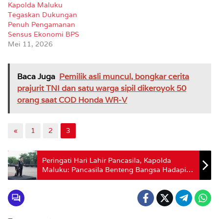
Kapolda Maluku
Tegaskan Dukungan
Penuh Pengamanan
Sensus Ekonomi BPS
Mei 11, 2026
Baca Juga
Pemilik asli muncul, bongkar cerita
prajurit TNI dan satu warga sipil dikeroyok 50
orang saat COD Honda WR-V
«
1
2
3
Peringati Hari Lahir Pancasila, Kapolda
Maluku: Pancasila Benteng Bangsa Hadapi
Tantangan Global dan Ancaman Disinformasi