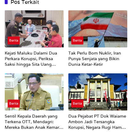
Pos Terkait
Berita
Berita
Kejati Maluku Dalami Dua
Tak Perlu Bom Nuklir, Iran
Perkara Korupsi, Periksa
Punya Senjata yang Bikin
Saksi hingga Sita Uang
Dunia Ketar-Ketir
Rp100 Juta
Berita
Berita
Sentil Kepala Daerah yang
Dua Pejabat PT Dok Waiame
Terkena OTT, Mendagri:
Ambon Jadi Tersangka
Mereka Bukan Anak Kemarin
Korupsi, Negara Rugi Hampir