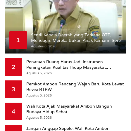
Sentil Kepala Daerah yang Terkena OTT,
1
Mendagri: Mereka Bukan Anak Kemarin Sore
Agustus 6, 2026
Penataan Ruang Harus Jadi Instrumen
2
Peningkatan Kualitas Hidup Masyarakat,
Wattimena: Revisi RT-RW Ditetapkan Pemkot
Agustus 5, 2026
Susun RDTR Sebagai Dasar Hukum
Pemkot Ambon Rancang Wajah Baru Kota Lewat
3
Revisi RTRW
Agustus 5, 2026
Wali Kota Ajak Masyarakat Ambon Bangun
4
Budaya Hidup Sehat
Agustus 5, 2026
Jangan Anggap Sepele, Wali Kota Ambon