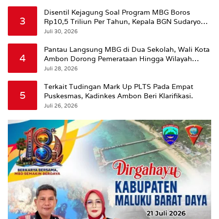
Disentil Kejagung Soal Program MBG Boros
3
Rp10,5 Triliun Per Tahun, Kepala BGN Sudaryono
Beri Penjelasan
Juli 30, 2026
Pantau Langsung MBG di Dua Sekolah, Wali Kota
4
Ambon Dorong Pemerataan Hingga Wilayah
Leitimur Selatan
Juli 28, 2026
Terkait Tudingan Mark Up PLTS Pada Empat
5
Puskesmas, Kadinkes Ambon Beri Klarifikasi.
Juli 26, 2026