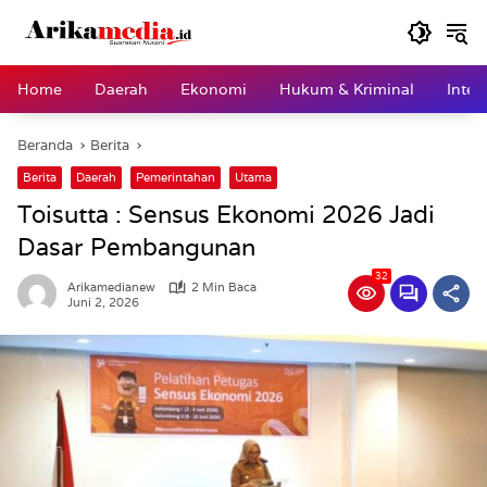
Langsung
ke
konten
Home
Daerah
Ekonomi
Hukum & Kriminal
Inter
Beranda
Berita
Berita
Daerah
Pemerintahan
Utama
Toisutta : Sensus Ekonomi 2026 Jadi
Dasar Pembangunan
32
Arikamedianew
2 Min Baca
Juni 2, 2026