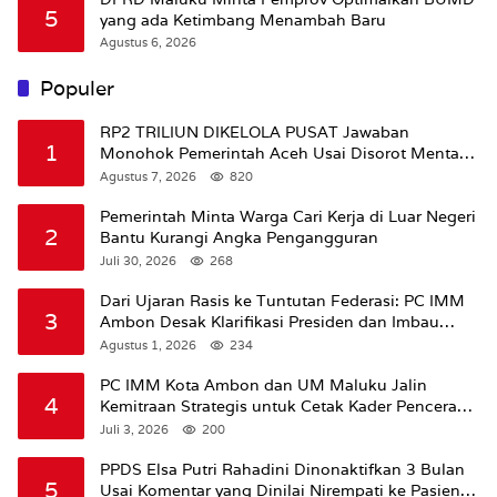
5
yang ada Ketimbang Menambah Baru
Agustus 6, 2026
Populer
RP2 TRILIUN DIKELOLA PUSAT Jawaban
1
Monohok Pemerintah Aceh Usai Disorot Mentan
Amran Soal Dana Pertanian
Agustus 7, 2026
820
Pemerintah Minta Warga Cari Kerja di Luar Negeri
2
Bantu Kurangi Angka Pengangguran
Juli 30, 2026
268
Dari Ujaran Rasis ke Tuntutan Federasi: PC IMM
3
Ambon Desak Klarifikasi Presiden dan Imbau
Tunda Pengibaran Bendera Merah Putih Di
Agustus 1, 2026
234
Maluku.
PC IMM Kota Ambon dan UM Maluku Jalin
4
Kemitraan Strategis untuk Cetak Kader Pencerah
Bangsa “Membangun Peradaban dari Kampus”
Juli 3, 2026
200
PPDS Elsa Putri Rahadini Dinonaktifkan 3 Bulan
5
Usai Komentar yang Dinilai Nirempati ke Pasien