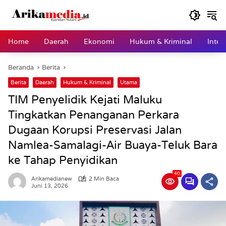
Langsung
ke
konten
Home
Daerah
Ekonomi
Hukum & Kriminal
Inter
Beranda
Berita
Berita
Daerah
Hukum & Kriminal
Utama
TIM Penyelidik Kejati Maluku
Tingkatkan Penanganan Perkara
Dugaan Korupsi Preservasi Jalan
Namlea-Samalagi-Air Buaya-Teluk Bara
ke Tahap Penyidikan
40
Arikamedianew
2 Min Baca
Juni 13, 2026