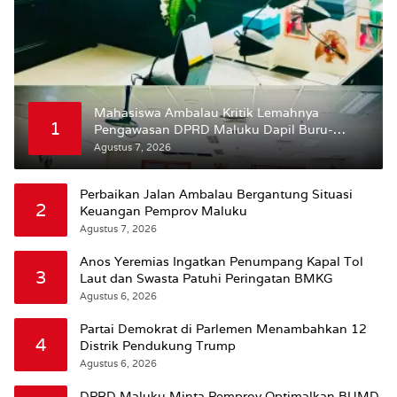
Mahasiswa Ambalau Kritik Lemahnya
1
Pengawasan DPRD Maluku Dapil Buru-
Bursel Terhadap Proses Perubahan Status
Agustus 7, 2026
Jalan
Perbaikan Jalan Ambalau Bergantung Situasi
2
Keuangan Pemprov Maluku
Agustus 7, 2026
Anos Yeremias Ingatkan Penumpang Kapal Tol
3
Laut dan Swasta Patuhi Peringatan BMKG
Agustus 6, 2026
Partai Demokrat di Parlemen Menambahkan 12
4
Distrik Pendukung Trump
Agustus 6, 2026
DPRD Maluku Minta Pemprov Optimalkan BUMD