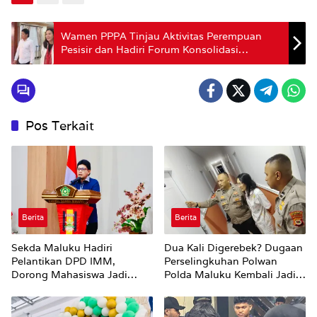
Wamen PPPA Tinjau Aktivitas Perempuan
Pesisir dan Hadiri Forum Konsolidasi
Perempuan Seribu Pulau di Ambon
Pos Terkait
Berita
Berita
Sekda Maluku Hadiri
Dua Kali Digerebek? Dugaan
Pelantikan DPD IMM,
Perselingkuhan Polwan
Dorong Mahasiswa Jadi
Polda Maluku Kembali Jadi
Agen Perubahan dan Mitra
Sorotan
Strategis Pemerintah