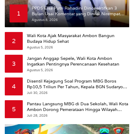
PPDS Elsa Putri Rahadini Dinonaktifkan 3
1
Bulan Usai Komentar yang Dinilai Nirempati
ke Pasien BPJS
Agustus 8, 2026
Wali Kota Ajak Masyarakat Ambon Bangun
2
Budaya Hidup Sehat
Agustus 5, 2026
Jangan Anggap Sepele, Wali Kota Ambon
3
Ingatkan Pentingnya Perencanaan Kesehatan
Agustus 5, 2026
Disentil Kejagung Soal Program MBG Boros
4
Rp10,5 Triliun Per Tahun, Kepala BGN Sudaryono
Beri Penjelasan
Juli 30, 2026
Pantau Langsung MBG di Dua Sekolah, Wali Kota
5
Ambon Dorong Pemerataan Hingga Wilayah
Leitimur Selatan
Juli 28, 2026