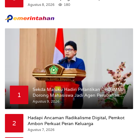
BPJS
Agustus 8, 2026
180
Sekda Maluku Hadiri Pelantikan DPD IMM,
1
Dorong Mahasiswa Jadi Agen Perubahan
dan Mitra Strategis Pemerintah
Agustus 9, 2026
Hadapi Ancaman Radikalisme Digital, Pemkot
2
Ambon Perkuat Peran Keluarga
Agustus 7, 2026