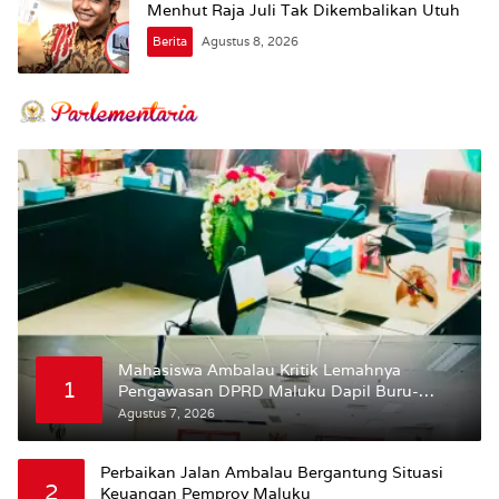
Menhut Raja Juli Tak Dikembalikan Utuh
Berita
Agustus 8, 2026
Mahasiswa Ambalau Kritik Lemahnya
1
Pengawasan DPRD Maluku Dapil Buru-
Bursel Terhadap Proses Perubahan Status
Agustus 7, 2026
Jalan
Perbaikan Jalan Ambalau Bergantung Situasi
2
Keuangan Pemprov Maluku