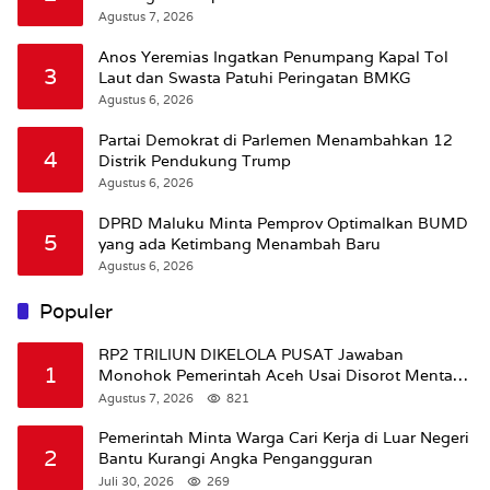
Agustus 7, 2026
Anos Yeremias Ingatkan Penumpang Kapal Tol
3
Laut dan Swasta Patuhi Peringatan BMKG
Agustus 6, 2026
Partai Demokrat di Parlemen Menambahkan 12
4
Distrik Pendukung Trump
Agustus 6, 2026
DPRD Maluku Minta Pemprov Optimalkan BUMD
5
yang ada Ketimbang Menambah Baru
Agustus 6, 2026
Populer
RP2 TRILIUN DIKELOLA PUSAT Jawaban
1
Monohok Pemerintah Aceh Usai Disorot Mentan
Amran Soal Dana Pertanian
Agustus 7, 2026
821
Pemerintah Minta Warga Cari Kerja di Luar Negeri
2
Bantu Kurangi Angka Pengangguran
Juli 30, 2026
269