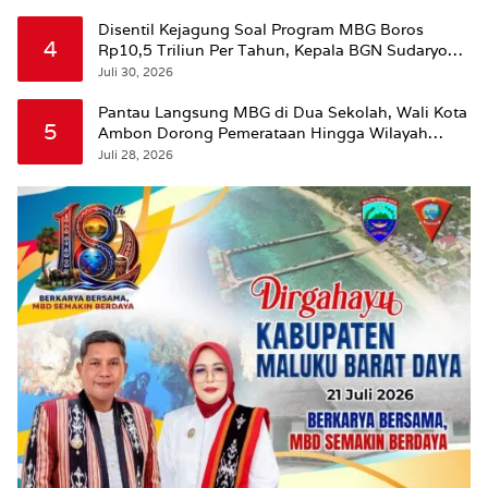
Disentil Kejagung Soal Program MBG Boros
4
Rp10,5 Triliun Per Tahun, Kepala BGN Sudaryono
Beri Penjelasan
Juli 30, 2026
Pantau Langsung MBG di Dua Sekolah, Wali Kota
5
Ambon Dorong Pemerataan Hingga Wilayah
Leitimur Selatan
Juli 28, 2026