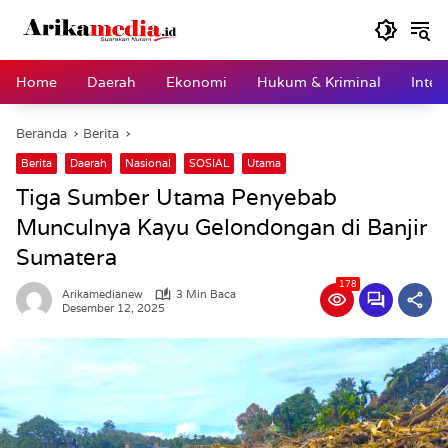
Langsung
ke
konten
Home
Daerah
Ekonomi
Hukum & Kriminal
Inter
Beranda
Berita
Berita
Daerah
Nasional
SOSIAL
Utama
Tiga Sumber Utama Penyebab
Munculnya Kayu Gelondongan di Banjir
Sumatera
178
Arikamedianew
3 Min Baca
Desember 12, 2025