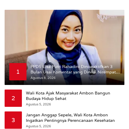
PPDS Elsa Putri Rahadini Dinonaktifkan 3
1
Bulan Usai Komentar yang Dinilai Nirempati
ke Pasien BPJS
Agustus 8, 2026
Wali Kota Ajak Masyarakat Ambon Bangun
2
Budaya Hidup Sehat
Agustus 5, 2026
Jangan Anggap Sepele, Wali Kota Ambon
3
Ingatkan Pentingnya Perencanaan Kesehatan
Agustus 5, 2026