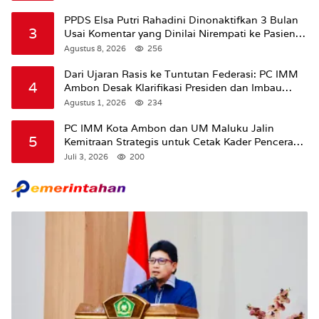
PPDS Elsa Putri Rahadini Dinonaktifkan 3 Bulan
3
Usai Komentar yang Dinilai Nirempati ke Pasien
BPJS
Agustus 8, 2026
256
Dari Ujaran Rasis ke Tuntutan Federasi: PC IMM
4
Ambon Desak Klarifikasi Presiden dan Imbau
Tunda Pengibaran Bendera Merah Putih Di
Agustus 1, 2026
234
Maluku.
PC IMM Kota Ambon dan UM Maluku Jalin
5
Kemitraan Strategis untuk Cetak Kader Pencerah
Bangsa “Membangun Peradaban dari Kampus”
Juli 3, 2026
200