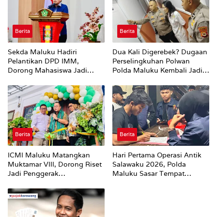
Berita
Berita
Sekda Maluku Hadiri
Dua Kali Digerebek? Dugaan
Pelantikan DPD IMM,
Perselingkuhan Polwan
Dorong Mahasiswa Jadi
Polda Maluku Kembali Jadi
Agen Perubahan dan Mitra
Sorotan
Strategis Pemerintah
Berita
Berita
ICMI Maluku Matangkan
Hari Pertama Operasi Antik
Muktamar VIII, Dorong Riset
Salawaku 2026, Polda
Jadi Penggerak
Maluku Sasar Tempat
Pembangunan
Hiburan Malam di Ambon