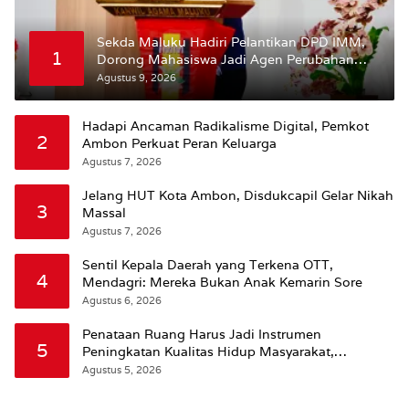
Sekda Maluku Hadiri Pelantikan DPD IMM,
1
Dorong Mahasiswa Jadi Agen Perubahan
dan Mitra Strategis Pemerintah
Agustus 9, 2026
Hadapi Ancaman Radikalisme Digital, Pemkot
2
Ambon Perkuat Peran Keluarga
Agustus 7, 2026
Jelang HUT Kota Ambon, Disdukcapil Gelar Nikah
3
Massal
Agustus 7, 2026
Sentil Kepala Daerah yang Terkena OTT,
4
Mendagri: Mereka Bukan Anak Kemarin Sore
Agustus 6, 2026
Penataan Ruang Harus Jadi Instrumen
5
Peningkatan Kualitas Hidup Masyarakat,
Wattimena: Revisi RT-RW Ditetapkan Pemkot
Agustus 5, 2026
Susun RDTR Sebagai Dasar Hukum