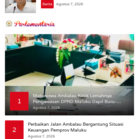
Berita
Agustus 7, 2026
Mahasiswa Ambalau Kritik Lemahnya
1
Pengawasan DPRD Maluku Dapil Buru-
Bursel Terhadap Proses Perubahan Status
Agustus 7, 2026
Jalan
Perbaikan Jalan Ambalau Bergantung Situasi
2
Keuangan Pemprov Maluku
Agustus 7, 2026