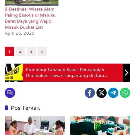
9 Destinasi Wisata Alam
Paling Eksotis di Maluku
Barat Daya yang Wajib
Masuk Bucket List
April 26, 2025
1
2
3
»
Kronologi Tahanan Kasus Pencabulan
Ditemukan Tewas Tergantung di Buru
Selatan
Pos Terkait