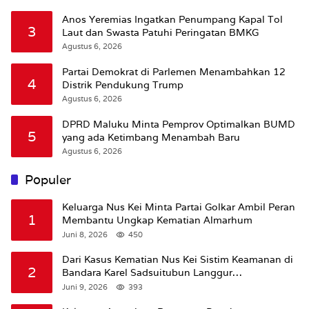
Anos Yeremias Ingatkan Penumpang Kapal Tol
3
Laut dan Swasta Patuhi Peringatan BMKG
Agustus 6, 2026
Partai Demokrat di Parlemen Menambahkan 12
4
Distrik Pendukung Trump
Agustus 6, 2026
DPRD Maluku Minta Pemprov Optimalkan BUMD
5
yang ada Ketimbang Menambah Baru
Agustus 6, 2026
Populer
Keluarga Nus Kei Minta Partai Golkar Ambil Peran
1
Membantu Ungkap Kematian Almarhum
Juni 8, 2026
450
Dari Kasus Kematian Nus Kei Sistim Keamanan di
2
Bandara Karel Sadsuitubun Langgur
Dipertanyakan
Juni 9, 2026
393