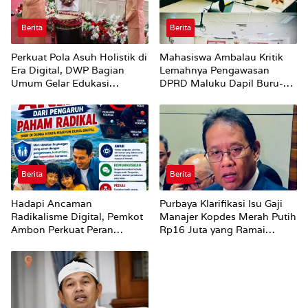
Berita
Berita
Perkuat Pola Asuh Holistik di
Mahasiswa Ambalau Kritik
Era Digital, DWP Bagian
Lemahnya Pengawasan
Umum Gelar Edukasi
DPRD Maluku Dapil Buru-
Parenting Bagi Orang Tua
Bursel Terhadap Proses
Perubahan Status Jalan
Berita
Berita
Hadapi Ancaman
Purbaya Klarifikasi Isu Gaji
Radikalisme Digital, Pemkot
Manajer Kopdes Merah Putih
Ambon Perkuat Peran
Rp16 Juta yang Ramai
Keluarga
Dibahas Publik