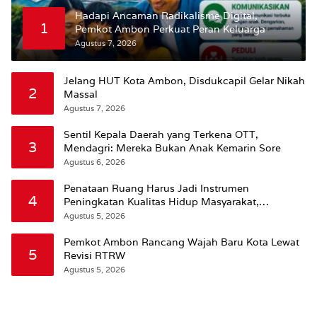
Hadapi Ancaman Radikalisme Digital,
1
Pemkot Ambon Perkuat Peran Keluarga
Agustus 7, 2026
Jelang HUT Kota Ambon, Disdukcapil Gelar Nikah
2
Massal
Agustus 7, 2026
Sentil Kepala Daerah yang Terkena OTT,
3
Mendagri: Mereka Bukan Anak Kemarin Sore
Agustus 6, 2026
Penataan Ruang Harus Jadi Instrumen
4
Peningkatan Kualitas Hidup Masyarakat,
Wattimena: Revisi RT-RW Ditetapkan Pemkot
Agustus 5, 2026
Susun RDTR Sebagai Dasar Hukum
Pemkot Ambon Rancang Wajah Baru Kota Lewat
5
Revisi RTRW
Agustus 5, 2026