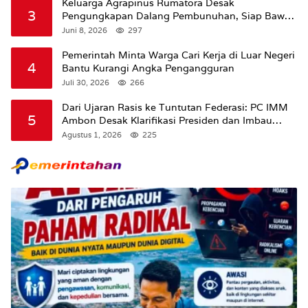
Keluarga Agrapinus Rumatora Desak
3
Pengungkapan Dalang Pembunuhan, Siap Bawa
Kasus ke Komisi III DPR RI
Juni 8, 2026
297
Pemerintah Minta Warga Cari Kerja di Luar Negeri
4
Bantu Kurangi Angka Pengangguran
Juli 30, 2026
266
Dari Ujaran Rasis ke Tuntutan Federasi: PC IMM
5
Ambon Desak Klarifikasi Presiden dan Imbau
Tunda Pengibaran Bendera Merah Putih Di
Agustus 1, 2026
225
Maluku.