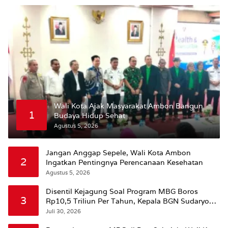
Wali Kota Ajak Masyarakat Ambon Bangun
1
Budaya Hidup Sehat
Agustus 5, 2026
Jangan Anggap Sepele, Wali Kota Ambon
2
Ingatkan Pentingnya Perencanaan Kesehatan
Agustus 5, 2026
Disentil Kejagung Soal Program MBG Boros
3
Rp10,5 Triliun Per Tahun, Kepala BGN Sudaryono
Beri Penjelasan
Juli 30, 2026