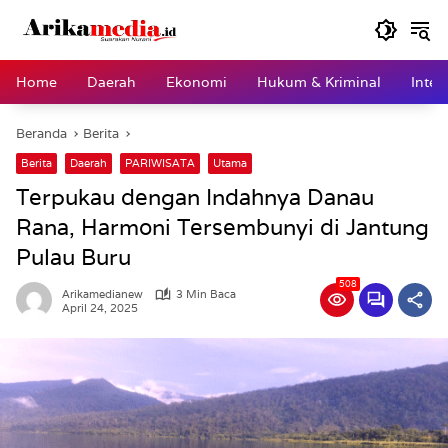
Langsung
ke
konten
Home
Daerah
Ekonomi
Hukum & Kriminal
Inter
Beranda
Berita
Berita
Daerah
PARIWISATA
Utama
Terpukau dengan Indahnya Danau
Rana, Harmoni Tersembunyi di Jantung
Pulau Buru
508
Arikamedianew
3 Min Baca
April 24, 2025