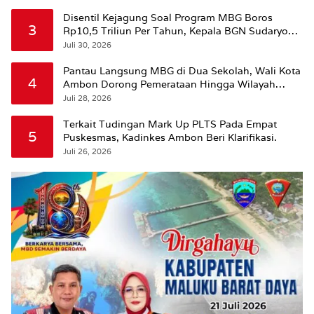
Disentil Kejagung Soal Program MBG Boros
3
Rp10,5 Triliun Per Tahun, Kepala BGN Sudaryono
Beri Penjelasan
Juli 30, 2026
Pantau Langsung MBG di Dua Sekolah, Wali Kota
4
Ambon Dorong Pemerataan Hingga Wilayah
Leitimur Selatan
Juli 28, 2026
Terkait Tudingan Mark Up PLTS Pada Empat
5
Puskesmas, Kadinkes Ambon Beri Klarifikasi.
Juli 26, 2026