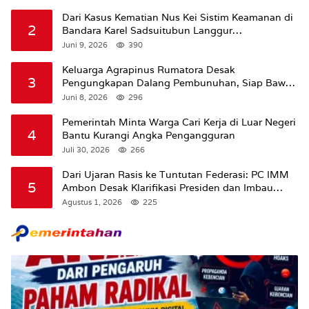
Dari Kasus Kematian Nus Kei Sistim Keamanan di
2
Bandara Karel Sadsuitubun Langgur
Dipertanyakan
Juni 9, 2026
390
Keluarga Agrapinus Rumatora Desak
3
Pengungkapan Dalang Pembunuhan, Siap Bawa
Kasus ke Komisi III DPR RI
Juni 8, 2026
296
Pemerintah Minta Warga Cari Kerja di Luar Negeri
4
Bantu Kurangi Angka Pengangguran
Juli 30, 2026
266
Dari Ujaran Rasis ke Tuntutan Federasi: PC IMM
5
Ambon Desak Klarifikasi Presiden dan Imbau
Tunda Pengibaran Bendera Merah Putih Di
Agustus 1, 2026
225
Maluku.