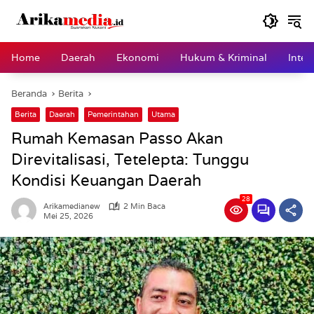
Langsung
ke
konten
Home
Daerah
Ekonomi
Hukum & Kriminal
Inter
Beranda
Berita
Berita
Daerah
Pemerintahan
Utama
Rumah Kemasan Passo Akan
Direvitalisasi, Tetelepta: Tunggu
Kondisi Keuangan Daerah
28
Arikamedianew
2 Min Baca
Mei 25, 2026