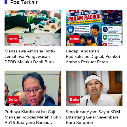
Pos Terkait
Berita
Berita
Mahasiswa Ambalau Kritik
Hadapi Ancaman
Lemahnya Pengawasan
Radikalisme Digital, Pemkot
DPRD Maluku Dapil Buru-
Ambon Perkuat Peran
Bursel Terhadap Proses
Keluarga
Perubahan Status Jalan
Berita
Berita
Purbaya Klarifikasi Isu Gaji
Stop Incar Ayam Sayur KDM
Manajer Kopdes Merah Putih
Ditantang Gelar Sayembara
Rp16 Juta yang Ramai
Buru Koruptor