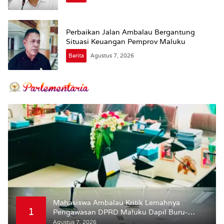
Perbaikan Jalan Ambalau Bergantung
Situasi Keuangan Pemprov Maluku
Berita
Agustus 7, 2026
Mahasiswa Ambalau Kritik Lemahnya
1
Pengawasan DPRD Maluku Dapil Buru-
Bursel Terhadap Proses Perubahan Status
Agustus 7, 2026