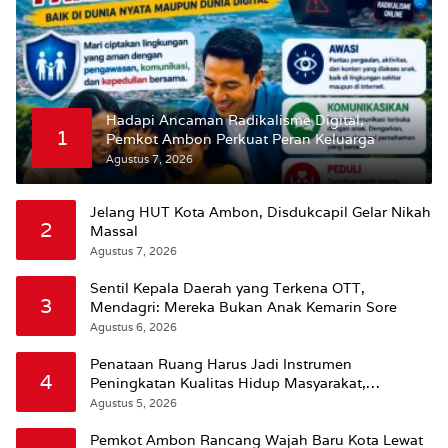
Hadapi Ancaman Radikalisme Digital,
1
Pemkot Ambon Perkuat Peran Keluarga
Agustus 7, 2026
Jelang HUT Kota Ambon, Disdukcapil Gelar Nikah
2
Massal
Agustus 7, 2026
Sentil Kepala Daerah yang Terkena OTT,
3
Mendagri: Mereka Bukan Anak Kemarin Sore
Agustus 6, 2026
Penataan Ruang Harus Jadi Instrumen
4
Peningkatan Kualitas Hidup Masyarakat,
Wattimena: Revisi RT-RW Ditetapkan Pemkot
Agustus 5, 2026
Susun RDTR Sebagai Dasar Hukum
Pemkot Ambon Rancang Wajah Baru Kota Lewat