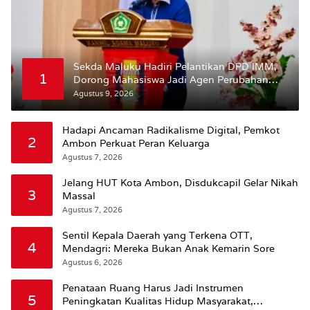
Sekda Maluku Hadiri Pelantikan DPD IMM,
1
Dorong Mahasiswa Jadi Agen Perubahan
dan Mitra Strategis Pemerintah
Agustus 9, 2026
Hadapi Ancaman Radikalisme Digital, Pemkot
2
Ambon Perkuat Peran Keluarga
Agustus 7, 2026
Jelang HUT Kota Ambon, Disdukcapil Gelar Nikah
3
Massal
Agustus 7, 2026
Sentil Kepala Daerah yang Terkena OTT,
4
Mendagri: Mereka Bukan Anak Kemarin Sore
Agustus 6, 2026
Penataan Ruang Harus Jadi Instrumen
5
Peningkatan Kualitas Hidup Masyarakat,