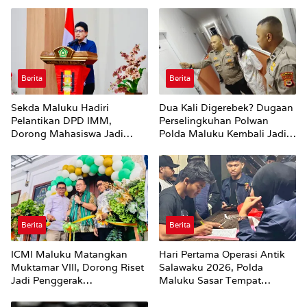
Berita
Berita
Sekda Maluku Hadiri
Dua Kali Digerebek? Dugaan
Pelantikan DPD IMM,
Perselingkuhan Polwan
Dorong Mahasiswa Jadi
Polda Maluku Kembali Jadi
Agen Perubahan dan Mitra
Sorotan
Strategis Pemerintah
Berita
Berita
ICMI Maluku Matangkan
Hari Pertama Operasi Antik
Muktamar VIII, Dorong Riset
Salawaku 2026, Polda
Jadi Penggerak
Maluku Sasar Tempat
Pembangunan
Hiburan Malam di Ambon