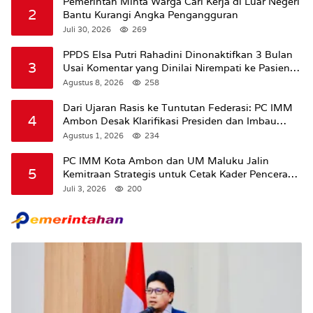
Pemerintah Minta Warga Cari Kerja di Luar Negeri
2
Bantu Kurangi Angka Pengangguran
Juli 30, 2026
269
PPDS Elsa Putri Rahadini Dinonaktifkan 3 Bulan
3
Usai Komentar yang Dinilai Nirempati ke Pasien
BPJS
Agustus 8, 2026
258
Dari Ujaran Rasis ke Tuntutan Federasi: PC IMM
4
Ambon Desak Klarifikasi Presiden dan Imbau
Tunda Pengibaran Bendera Merah Putih Di
Agustus 1, 2026
234
Maluku.
PC IMM Kota Ambon dan UM Maluku Jalin
5
Kemitraan Strategis untuk Cetak Kader Pencerah
Bangsa “Membangun Peradaban dari Kampus”
Juli 3, 2026
200