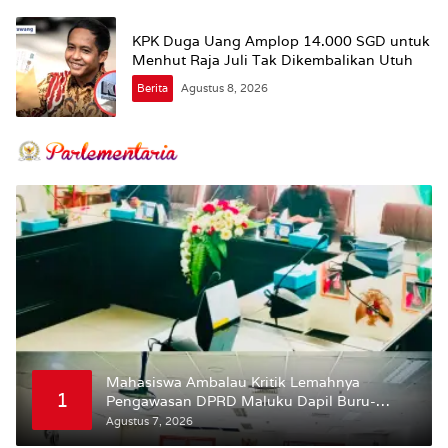
KPK Duga Uang Amplop 14.000 SGD untuk
Menhut Raja Juli Tak Dikembalikan Utuh
Berita
Agustus 8, 2026
Mahasiswa Ambalau Kritik Lemahnya
1
Pengawasan DPRD Maluku Dapil Buru-
Bursel Terhadap Proses Perubahan Status
Agustus 7, 2026
Jalan