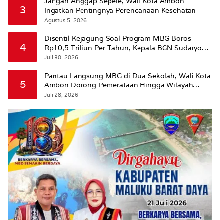
Jangan Anggap Sepele, Wali Kota Ambon
3
Ingatkan Pentingnya Perencanaan Kesehatan
Agustus 5, 2026
Disentil Kejagung Soal Program MBG Boros
4
Rp10,5 Triliun Per Tahun, Kepala BGN Sudaryono
Beri Penjelasan
Juli 30, 2026
Pantau Langsung MBG di Dua Sekolah, Wali Kota
5
Ambon Dorong Pemerataan Hingga Wilayah
Leitimur Selatan
Juli 28, 2026