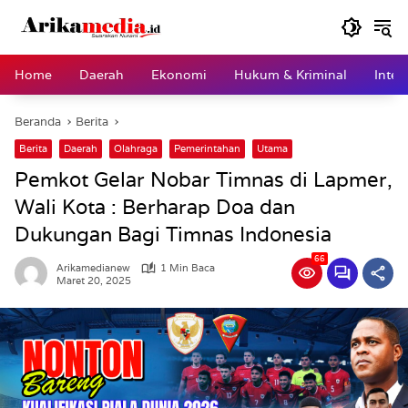
Langsung
ke
konten
Home
Daerah
Ekonomi
Hukum & Kriminal
Inter
Beranda
Berita
Berita
Daerah
Olahraga
Pemerintahan
Utama
Pemkot Gelar Nobar Timnas di Lapmer,
Wali Kota : Berharap Doa dan
Dukungan Bagi Timnas Indonesia
66
Arikamedianew
1 Min Baca
Maret 20, 2025