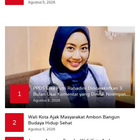
Wattimena: Revisi RT-RW Ditetapkan Pemkot
Agustus 5, 2026
Susun RDTR Sebagai Dasar Hukum
PPDS Elsa Putri Rahadini Dinonaktifkan 3
1
Bulan Usai Komentar yang Dinilai Nirempati
ke Pasien BPJS
Agustus 8, 2026
Wali Kota Ajak Masyarakat Ambon Bangun
2
Budaya Hidup Sehat
Agustus 5, 2026