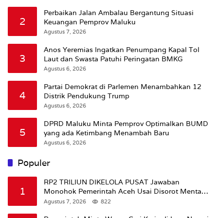
Perbaikan Jalan Ambalau Bergantung Situasi
2
Keuangan Pemprov Maluku
Agustus 7, 2026
Anos Yeremias Ingatkan Penumpang Kapal Tol
3
Laut dan Swasta Patuhi Peringatan BMKG
Agustus 6, 2026
Partai Demokrat di Parlemen Menambahkan 12
4
Distrik Pendukung Trump
Agustus 6, 2026
DPRD Maluku Minta Pemprov Optimalkan BUMD
5
yang ada Ketimbang Menambah Baru
Agustus 6, 2026
Populer
RP2 TRILIUN DIKELOLA PUSAT Jawaban
1
Monohok Pemerintah Aceh Usai Disorot Mentan
Amran Soal Dana Pertanian
Agustus 7, 2026
822