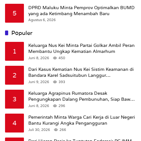
DPRD Maluku Minta Pemprov Optimalkan BUMD
5
yang ada Ketimbang Menambah Baru
Agustus 6, 2026
Populer
Keluarga Nus Kei Minta Partai Golkar Ambil Peran
1
Membantu Ungkap Kematian Almarhum
Juni 8, 2026
450
Dari Kasus Kematian Nus Kei Sistim Keamanan di
2
Bandara Karel Sadsuitubun Langgur
Dipertanyakan
Juni 9, 2026
393
Keluarga Agrapinus Rumatora Desak
3
Pengungkapan Dalang Pembunuhan, Siap Bawa
Kasus ke Komisi III DPR RI
Juni 8, 2026
296
Pemerintah Minta Warga Cari Kerja di Luar Negeri
4
Bantu Kurangi Angka Pengangguran
Juli 30, 2026
266