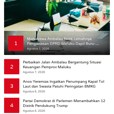
Mahasiswa Ambalau Kritik Lemahnya
1
Pengawasan DPRD Maluku Dapil Buru-
Bursel Terhadap Proses Perubahan Status
Agustus 7, 2026
Jalan
Perbaikan Jalan Ambalau Bergantung Situasi
2
Keuangan Pemprov Maluku
Agustus 7, 2026
Anos Yeremias Ingatkan Penumpang Kapal Tol
3
Laut dan Swasta Patuhi Peringatan BMKG
Agustus 6, 2026
Partai Demokrat di Parlemen Menambahkan 12
4
Distrik Pendukung Trump
Agustus 6, 2026