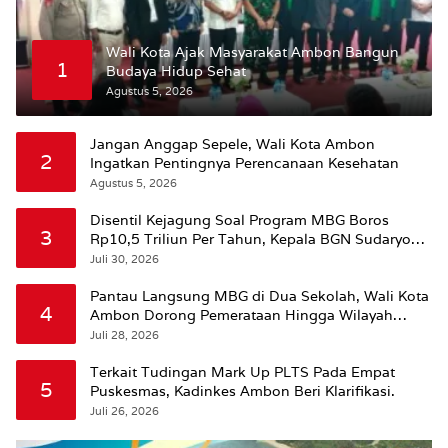
Wali Kota Ajak Masyarakat Ambon Bangun
1
Budaya Hidup Sehat
Agustus 5, 2026
Jangan Anggap Sepele, Wali Kota Ambon
2
Ingatkan Pentingnya Perencanaan Kesehatan
Agustus 5, 2026
Disentil Kejagung Soal Program MBG Boros
3
Rp10,5 Triliun Per Tahun, Kepala BGN Sudaryono
Beri Penjelasan
Juli 30, 2026
Pantau Langsung MBG di Dua Sekolah, Wali Kota
4
Ambon Dorong Pemerataan Hingga Wilayah
Leitimur Selatan
Juli 28, 2026
Terkait Tudingan Mark Up PLTS Pada Empat
5
Puskesmas, Kadinkes Ambon Beri Klarifikasi.
Juli 26, 2026