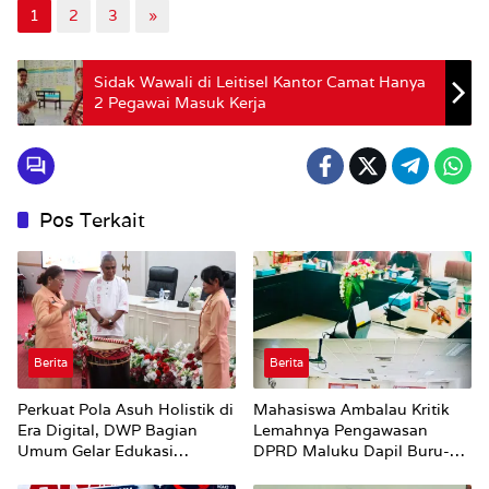
1
2
3
»
Sidak Wawali di Leitisel Kantor Camat Hanya
2 Pegawai Masuk Kerja
Pos Terkait
Berita
Berita
Perkuat Pola Asuh Holistik di
Mahasiswa Ambalau Kritik
Era Digital, DWP Bagian
Lemahnya Pengawasan
Umum Gelar Edukasi
DPRD Maluku Dapil Buru-
Parenting Bagi Orang Tua
Bursel Terhadap Proses