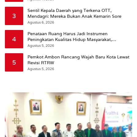
Sentil Kepala Daerah yang Terkena OTT,
3
Mendagri: Mereka Bukan Anak Kemarin Sore
Agustus 6, 2026
Penataan Ruang Harus Jadi Instrumen
4
Peningkatan Kualitas Hidup Masyarakat,
Wattimena: Revisi RT-RW Ditetapkan Pemkot
Agustus 5, 2026
Susun RDTR Sebagai Dasar Hukum
Pemkot Ambon Rancang Wajah Baru Kota Lewat
5
Revisi RTRW
Agustus 5, 2026