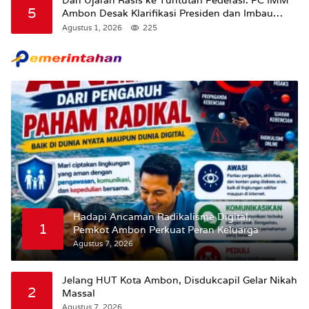
Dari Ujaran Rasis ke Tuntutan Federasi: PC IMM
5
Ambon Desak Klarifikasi Presiden dan Imbau
Tunda Pengibaran Bendera Merah Putih Di
Agustus 1, 2026
225
Maluku.
Hadapi Ancaman Radikalisme Digital,
1
Pemkot Ambon Perkuat Peran Keluarga
Agustus 7, 2026
Jelang HUT Kota Ambon, Disdukcapil Gelar Nikah
2
Massal
Agustus 7, 2026