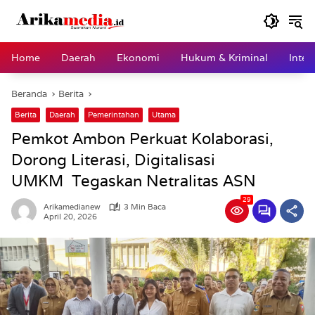
Langsung
ke
konten
Home
Daerah
Ekonomi
Hukum & Kriminal
Inter
Beranda
Berita
Berita
Daerah
Pemerintahan
Utama
Pemkot Ambon Perkuat Kolaborasi,
Dorong Literasi, Digitalisasi
UMKM Tegaskan Netralitas ASN
29
Arikamedianew
3 Min Baca
April 20, 2026