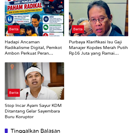
Perubahan Status Jalan
Berita
Berita
Hadapi Ancaman
Purbaya Klarifikasi Isu Gaji
Radikalisme Digital, Pemkot
Manajer Kopdes Merah Putih
Ambon Perkuat Peran
Rp16 Juta yang Ramai
Keluarga
Dibahas Publik
Berita
Stop Incar Ayam Sayur KDM
Ditantang Gelar Sayembara
Buru Koruptor
Tinggalkan Balasan