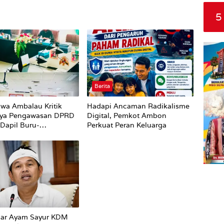
5
Berita
wa Ambalau Kritik
Hadapi Ancaman Radikalisme
ya Pengawasan DPRD
Digital, Pemkot Ambon
Dapil Buru-
Perkuat Peran Keluarga
Terhadap Proses
an Status Jalan
car Ayam Sayur KDM