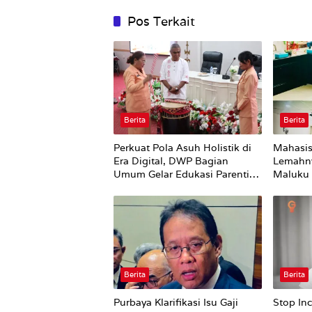
Pos Terkait
Berita
Berita
Perkuat Pola Asuh Holistik di
Mahasis
Era Digital, DWP Bagian
Lemahn
Umum Gelar Edukasi Parenting
Maluku 
Bagi Orang Tua
Bursel 
Perubah
Berita
Berita
Purbaya Klarifikasi Isu Gaji
Stop In