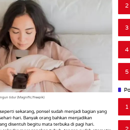
2
3
4
5
Po
gun tidur (Magnific/freepik)
1
l seperti sekarang, ponsel sudah menjadi bagian yang
 sehari-hari. Banyak orang bahkan menjadikan
g disentuh begitu mata terbuka di pagi hari.
2