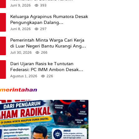
Sadsuitubun Langgur
Juni 9, 2026
393
Dipertanyakan
Keluarga Agrapinus Rumatora Desak
Pengungkapan Dalang
Pembunuhan, Siap Bawa Kasus ke
Juni 8, 2026
297
Komisi III DPR RI
Pemerintah Minta Warga Cari Kerja
di Luar Negeri Bantu Kurangi Angka
Pengangguran
Juli 30, 2026
266
Dari Ujaran Rasis ke Tuntutan
Federasi: PC IMM Ambon Desak
Klarifikasi Presiden dan Imbau
Agustus 1, 2026
226
Tunda Pengibaran Bendera Merah
Putih Di Maluku.