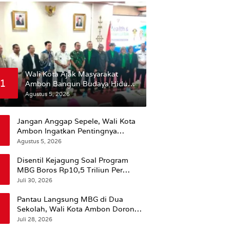
Wali Kota Ajak Masyarakat
1
Ambon Bangun Budaya Hidup
Sehat
Agustus 5, 2026
Jangan Anggap Sepele, Wali Kota
Ambon Ingatkan Pentingnya
Perencanaan Kesehatan
Agustus 5, 2026
Disentil Kejagung Soal Program
MBG Boros Rp10,5 Triliun Per
Tahun, Kepala BGN Sudaryono Beri
Juli 30, 2026
Penjelasan
Pantau Langsung MBG di Dua
Sekolah, Wali Kota Ambon Dorong
Pemerataan Hingga Wilayah
Juli 28, 2026
Leitimur Selatan