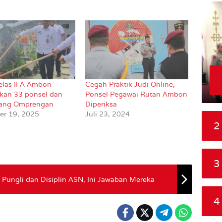
elas II A Ambon
Cegah Praktik Judi Online,
an 33 ponsel dan
Ponsel Pegawai Rutan Ambon
rang Omprengan
Diperiksa
r 19, 2025
Juli 23, 2024
2
3
 Pungli dan Disiplin ASN, Ini Jawaban Mereka
4