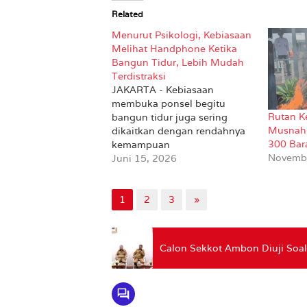
Related
Menurut Psikologi, Kebiasaan
Melihat Handphone Ketika
Bangun Tidur, Lebih Mudah
Terdistraksi
JAKARTA - Kebiasaan
membuka ponsel begitu
Rutan K
bangun tidur juga sering
Musnahk
dikaitkan dengan rendahnya
300 Ba
kemampuan
Novembe
mempertahankan fokus. Saat
Juni 15, 2026
seseorang langsung melihat
notifikasi, media sosial, video
pendek, atau berita, otak
1
2
3
»
terbiasa berpindah perhatian
dengan cepat. Hal ini
membuat pikiran sulit fokus
Calon Sekkot Ambon Diuji Soal
pada satu hal dalam waktu
lama, melansir Expert Editor.
Akibatnya, seseorang…