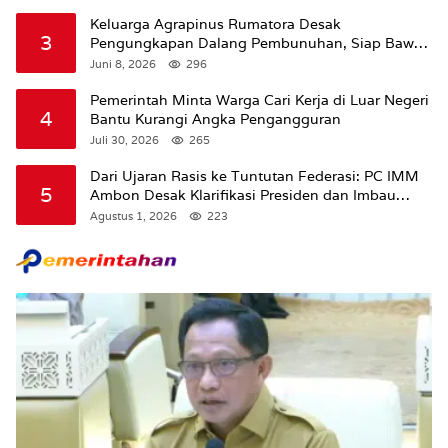
Keluarga Agrapinus Rumatora Desak
3
Pengungkapan Dalang Pembunuhan, Siap Bawa
Kasus ke Komisi III DPR RI
Juni 8, 2026
296
Pemerintah Minta Warga Cari Kerja di Luar Negeri
4
Bantu Kurangi Angka Pengangguran
Juli 30, 2026
265
Dari Ujaran Rasis ke Tuntutan Federasi: PC IMM
5
Ambon Desak Klarifikasi Presiden dan Imbau
Tunda Pengibaran Bendera Merah Putih Di
Agustus 1, 2026
223
Maluku.