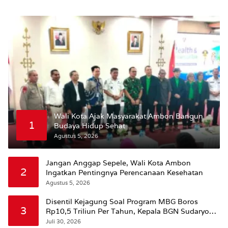
Wali Kota Ajak Masyarakat Ambon Bangun
1
Budaya Hidup Sehat
Agustus 5, 2026
Jangan Anggap Sepele, Wali Kota Ambon
2
Ingatkan Pentingnya Perencanaan Kesehatan
Agustus 5, 2026
Disentil Kejagung Soal Program MBG Boros
3
Rp10,5 Triliun Per Tahun, Kepala BGN Sudaryono
Beri Penjelasan
Juli 30, 2026