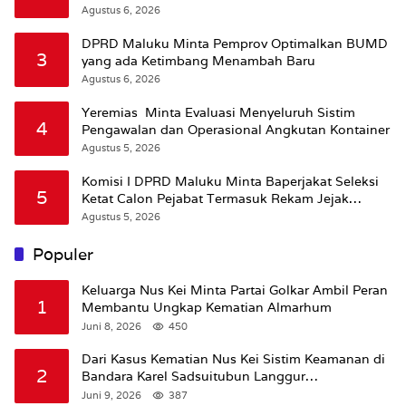
Agustus 6, 2026
DPRD Maluku Minta Pemprov Optimalkan BUMD
3
yang ada Ketimbang Menambah Baru
Agustus 6, 2026
Yeremias Minta Evaluasi Menyeluruh Sistim
4
Pengawalan dan Operasional Angkutan Kontainer
Agustus 5, 2026
Komisi I DPRD Maluku Minta Baperjakat Seleksi
5
Ketat Calon Pejabat Termasuk Rekam Jejak
Hukum
Agustus 5, 2026
Populer
Keluarga Nus Kei Minta Partai Golkar Ambil Peran
1
Membantu Ungkap Kematian Almarhum
Juni 8, 2026
450
Dari Kasus Kematian Nus Kei Sistim Keamanan di
2
Bandara Karel Sadsuitubun Langgur
Dipertanyakan
Juni 9, 2026
387