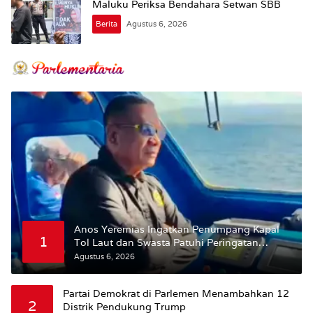
Maluku Periksa Bendahara Setwan SBB
Berita
Agustus 6, 2026
Anos Yeremias Ingatkan Penumpang Kapal
1
Tol Laut dan Swasta Patuhi Peringatan
BMKG
Agustus 6, 2026
Partai Demokrat di Parlemen Menambahkan 12
2
Distrik Pendukung Trump