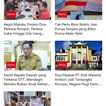
Berita
Berita
Kejati Maluku Dalami Dua
Tak Perlu Bom Nuklir, Iran
Perkara Korupsi, Periksa
Punya Senjata yang Bikin
Saksi hingga Sita Uang
Dunia Ketar-Ketir
Rp100 Juta
Berita
Berita
Sentil Kepala Daerah yang
Dua Pejabat PT Dok Waiame
Terkena OTT, Mendagri:
Ambon Jadi Tersangka
Mereka Bukan Anak Kemarin
Korupsi, Negara Rugi Hampir
Sore
Rp19 Miliar