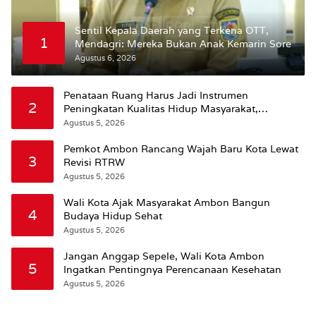
Sentil Kepala Daerah yang Terkena OTT,
1
Mendagri: Mereka Bukan Anak Kemarin Sore
Agustus 6, 2026
Penataan Ruang Harus Jadi Instrumen
2
Peningkatan Kualitas Hidup Masyarakat,
Wattimena: Revisi RT-RW Ditetapkan Pemkot
Agustus 5, 2026
Susun RDTR Sebagai Dasar Hukum
Pemkot Ambon Rancang Wajah Baru Kota Lewat
3
Revisi RTRW
Agustus 5, 2026
Wali Kota Ajak Masyarakat Ambon Bangun
4
Budaya Hidup Sehat
Agustus 5, 2026
Jangan Anggap Sepele, Wali Kota Ambon
5
Ingatkan Pentingnya Perencanaan Kesehatan
Agustus 5, 2026