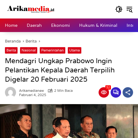
Langsung
ke
konten
Home
Daerah
Ekonomi
Hukum & Kriminal
Inter
Beranda
Berita
Berita
Nasional
Pemerintahan
Utama
Mendagri Ungkap Prabowo Ingin
Pelantikan Kepala Daerah Terpilih
Digelar 20 Februari 2025
52
Arikamedianew
2 Min Baca
Februari 4, 2025