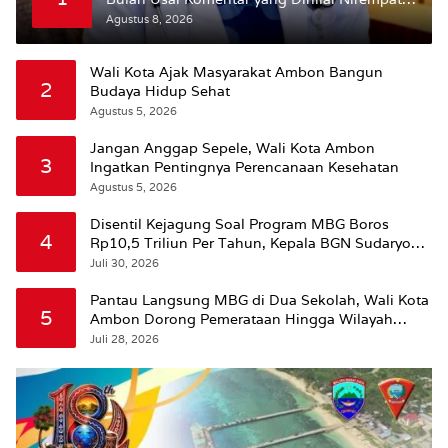
ke Pasien BPJS
Agustus 8, 2026
Wali Kota Ajak Masyarakat Ambon Bangun
2
Budaya Hidup Sehat
Agustus 5, 2026
Jangan Anggap Sepele, Wali Kota Ambon
3
Ingatkan Pentingnya Perencanaan Kesehatan
Agustus 5, 2026
Disentil Kejagung Soal Program MBG Boros
4
Rp10,5 Triliun Per Tahun, Kepala BGN Sudaryono
Beri Penjelasan
Juli 30, 2026
Pantau Langsung MBG di Dua Sekolah, Wali Kota
5
Ambon Dorong Pemerataan Hingga Wilayah
Leitimur Selatan
Juli 28, 2026