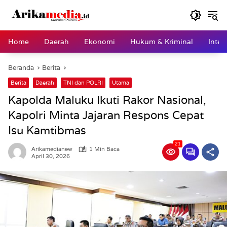
Langsung
ke
konten
Home
Daerah
Ekonomi
Hukum & Kriminal
Inter
Beranda
Berita
Berita
Daerah
TNI dan POLRI
Utama
Kapolda Maluku Ikuti Rakor Nasional,
Kapolri Minta Jajaran Respons Cepat
Isu Kamtibmas
21
Arikamedianew
1 Min Baca
April 30, 2026