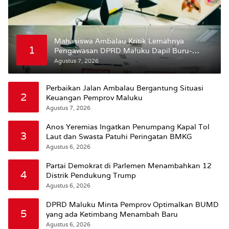
Mahasiswa Ambalau Kritik Lemahnya
1
Pengawasan DPRD Maluku Dapil Buru-
Bursel Terhadap Proses Perubahan Status
Agustus 7, 2026
Jalan
Perbaikan Jalan Ambalau Bergantung Situasi
2
Keuangan Pemprov Maluku
Agustus 7, 2026
Anos Yeremias Ingatkan Penumpang Kapal Tol
3
Laut dan Swasta Patuhi Peringatan BMKG
Agustus 6, 2026
Partai Demokrat di Parlemen Menambahkan 12
4
Distrik Pendukung Trump
Agustus 6, 2026
DPRD Maluku Minta Pemprov Optimalkan BUMD
5
yang ada Ketimbang Menambah Baru
Agustus 6, 2026