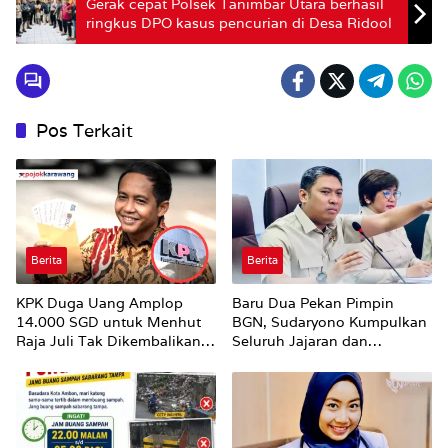
Gerak cepat Polsek Tanimbar Utara berhasil
ringkus DPO kasus pencurian di Desa Ridool
Pos Terkait
Berita
Berita
KPK Duga Uang Amplop
Baru Dua Pekan Pimpin
14.000 SGD untuk Menhut
BGN, Sudaryono Kumpulkan
Raja Juli Tak Dikembalikan
Seluruh Jajaran dan
Utuh
Umumkan ‘Kertas Putih’
Pungli dan Pemerasan
Supplier harus Berhenti
Sekarang