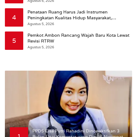
Agustus 6, 2026
Penataan Ruang Harus Jadi Instrumen
4
Peningkatan Kualitas Hidup Masyarakat,
Wattimena: Revisi RT-RW Ditetapkan Pemkot
Agustus 5, 2026
Susun RDTR Sebagai Dasar Hukum
Pemkot Ambon Rancang Wajah Baru Kota Lewat
5
Revisi RTRW
Agustus 5, 2026
PPDS Elsa Putri Rahadini Dinonaktifkan 3
1
Bulan Usai Komentar yang Dinilai Nirempati