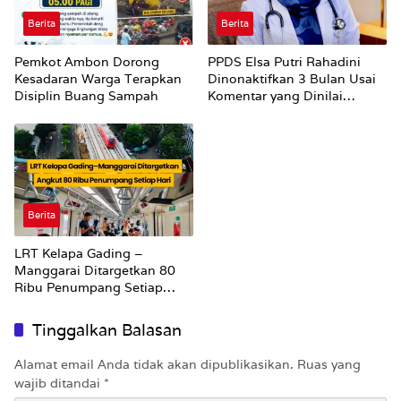
Berita
Berita
Pemkot Ambon Dorong
PPDS Elsa Putri Rahadini
Kesadaran Warga Terapkan
Dinonaktifkan 3 Bulan Usai
Disiplin Buang Sampah
Komentar yang Dinilai
Nirempati ke Pasien BPJS
Berita
LRT Kelapa Gading –
Manggarai Ditargetkan 80
Ribu Penumpang Setiap
Hari
Tinggalkan Balasan
Alamat email Anda tidak akan dipublikasikan.
Ruas yang
wajib ditandai
*