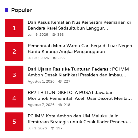
Populer
Dari Kasus Kematian Nus Kei Sistim Keamanan di
1
Bandara Karel Sadsuitubun Langgur
Dipertanyakan
Juni 9, 2026
393
Pemerintah Minta Warga Cari Kerja di Luar Negeri
2
Bantu Kurangi Angka Pengangguran
Juli 30, 2026
266
Dari Ujaran Rasis ke Tuntutan Federasi: PC IMM
3
Ambon Desak Klarifikasi Presiden dan Imbau
Tunda Pengibaran Bendera Merah Putih Di
Agustus 1, 2026
227
Maluku.
RP2 TRILIUN DIKELOLA PUSAT Jawaban
4
Monohok Pemerintah Aceh Usai Disorot Mentan
Amran Soal Dana Pertanian
Agustus 7, 2026
218
PC IMM Kota Ambon dan UM Maluku Jalin
5
Kemitraan Strategis untuk Cetak Kader Pencerah
Bangsa “Membangun Peradaban dari Kampus”
Juli 3, 2026
197