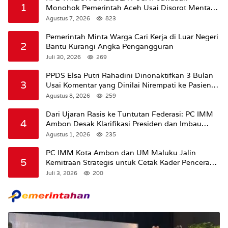
1
Monohok Pemerintah Aceh Usai Disorot Mentan
Amran Soal Dana Pertanian
Agustus 7, 2026
823
Pemerintah Minta Warga Cari Kerja di Luar Negeri
2
Bantu Kurangi Angka Pengangguran
Juli 30, 2026
269
PPDS Elsa Putri Rahadini Dinonaktifkan 3 Bulan
3
Usai Komentar yang Dinilai Nirempati ke Pasien
BPJS
Agustus 8, 2026
259
Dari Ujaran Rasis ke Tuntutan Federasi: PC IMM
4
Ambon Desak Klarifikasi Presiden dan Imbau
Tunda Pengibaran Bendera Merah Putih Di
Agustus 1, 2026
235
Maluku.
PC IMM Kota Ambon dan UM Maluku Jalin
5
Kemitraan Strategis untuk Cetak Kader Pencerah
Bangsa “Membangun Peradaban dari Kampus”
Juli 3, 2026
200