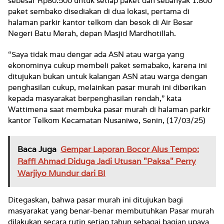
sebesar Rp80.500 untuk setiap paket dan sebanyak 1.800
paket sembako disediakan di dua lokasi, pertama di
halaman parkir kantor telkom dan besok di Air Besar
Negeri Batu Merah, depan Masjid Mardhotillah.
“Saya tidak mau dengar ada ASN atau warga yang
ekonominya cukup membeli paket semabako, karena ini
ditujukan bukan untuk kalangan ASN atau warga dengan
penghasilan cukup, melainkan pasar murah ini diberikan
kepada masyarakat berpenghasilan rendah,” kata
Wattimena saat membuka pasar murah di halaman parkir
kantor Telkom Kecamatan Nusaniwe, Senin, (17/03/25)
Baca Juga
Gempar Laporan Bocor Alus Tempo:
Raffi Ahmad Diduga Jadi Utusan "Paksa" Perry
Warjiyo Mundur dari BI
Ditegaskan, bahwa pasar murah ini ditujukan bagi
masyarakat yang benar-benar membutuhkan Pasar murah
dilakukan secara rutin setiap tahun sebagai bagian upaya