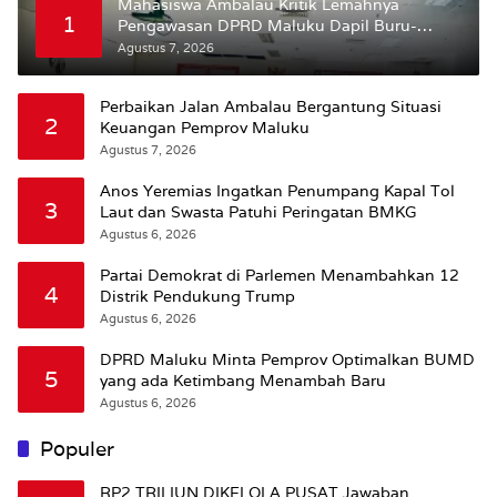
Mahasiswa Ambalau Kritik Lemahnya
1
Pengawasan DPRD Maluku Dapil Buru-
Bursel Terhadap Proses Perubahan Status
Agustus 7, 2026
Jalan
Perbaikan Jalan Ambalau Bergantung Situasi
2
Keuangan Pemprov Maluku
Agustus 7, 2026
Anos Yeremias Ingatkan Penumpang Kapal Tol
3
Laut dan Swasta Patuhi Peringatan BMKG
Agustus 6, 2026
Partai Demokrat di Parlemen Menambahkan 12
4
Distrik Pendukung Trump
Agustus 6, 2026
DPRD Maluku Minta Pemprov Optimalkan BUMD
5
yang ada Ketimbang Menambah Baru
Agustus 6, 2026
Populer
RP2 TRILIUN DIKELOLA PUSAT Jawaban