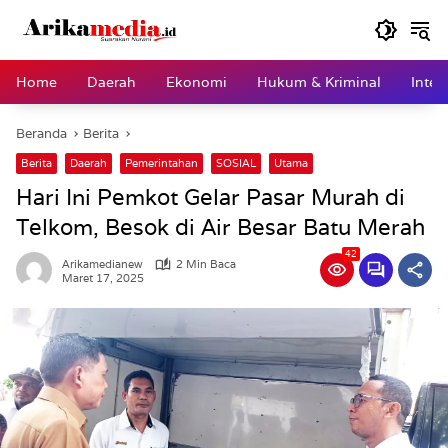
Langsung
ke
konten
Home
Daerah
Ekonomi
Hukum & Kriminal
Inter
Beranda
Berita
Berita
Daerah
Pemerintahan
SOSIAL
Utama
Hari Ini Pemkot Gelar Pasar Murah di
Telkom, Besok di Air Besar Batu Merah
42
Arikamedianew
2 Min Baca
Maret 17, 2025