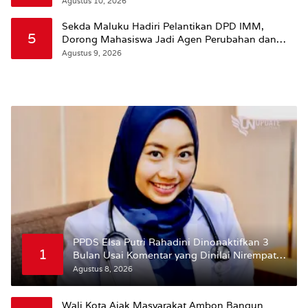
Dikurangi
Agustus 10, 2026
Sekda Maluku Hadiri Pelantikan DPD IMM,
5
Dorong Mahasiswa Jadi Agen Perubahan dan
Mitra Strategis Pemerintah
Agustus 9, 2026
PPDS Elsa Putri Rahadini Dinonaktifkan 3
1
Bulan Usai Komentar yang Dinilai Nirempati
ke Pasien BPJS
Agustus 8, 2026
Wali Kota Ajak Masyarakat Ambon Bangun