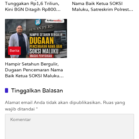
Tunggakan Rp1,6 Triliun,
Nama Baik Ketua SOKSI
Kini BGN Ditagih Rp800
Maluku, Satreskrim Polresta
Miliar dari 315 Dapur MBG
Ambon Bekerja Profesional
yang Mangkrak
dan Tidak Berpihak
Berita
Hampir Setahun Bergulir,
Dugaan Pencemaran Nama
Baik Ketua SOKSI Maluku
Masuk Penyidikan
Tinggalkan Balasan
Alamat email Anda tidak akan dipublikasikan.
Ruas yang
wajib ditandai
*