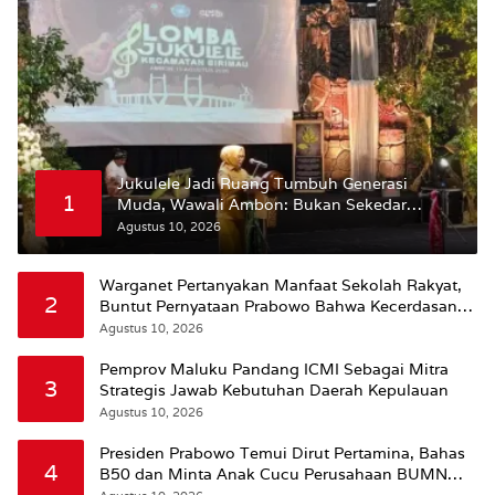
Jukulele Jadi Ruang Tumbuh Generasi
1
Muda, Wawali Ambon: Bukan Sekedar
Mencari Juara
Agustus 10, 2026
Warganet Pertanyakan Manfaat Sekolah Rakyat,
2
Buntut Pernyataan Prabowo Bahwa Kecerdasan
Bukan dari Sekolah
Agustus 10, 2026
Pemprov Maluku Pandang ICMI Sebagai Mitra
3
Strategis Jawab Kebutuhan Daerah Kepulauan
Agustus 10, 2026
Presiden Prabowo Temui Dirut Pertamina, Bahas
4
B50 dan Minta Anak Cucu Perusahaan BUMN