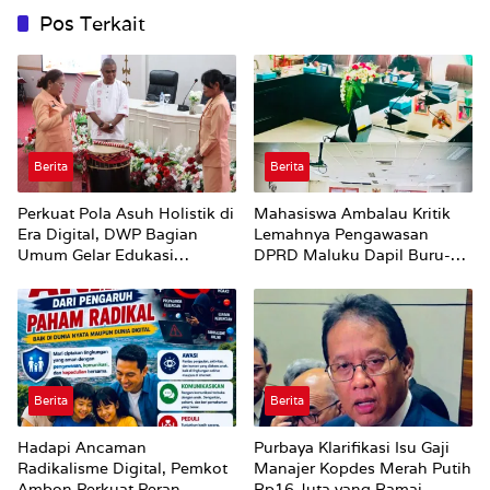
Pos Terkait
Berita
Berita
Perkuat Pola Asuh Holistik di
Mahasiswa Ambalau Kritik
Era Digital, DWP Bagian
Lemahnya Pengawasan
Umum Gelar Edukasi
DPRD Maluku Dapil Buru-
Parenting Bagi Orang Tua
Bursel Terhadap Proses
Perubahan Status Jalan
Berita
Berita
Hadapi Ancaman
Purbaya Klarifikasi Isu Gaji
Radikalisme Digital, Pemkot
Manajer Kopdes Merah Putih
Ambon Perkuat Peran
Rp16 Juta yang Ramai