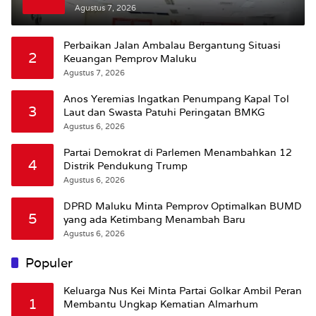
Bursel Terhadap Proses Perubahan Status
Agustus 7, 2026
Jalan
Perbaikan Jalan Ambalau Bergantung Situasi
2
Keuangan Pemprov Maluku
Agustus 7, 2026
Anos Yeremias Ingatkan Penumpang Kapal Tol
3
Laut dan Swasta Patuhi Peringatan BMKG
Agustus 6, 2026
Partai Demokrat di Parlemen Menambahkan 12
4
Distrik Pendukung Trump
Agustus 6, 2026
DPRD Maluku Minta Pemprov Optimalkan BUMD
5
yang ada Ketimbang Menambah Baru
Agustus 6, 2026
Populer
Keluarga Nus Kei Minta Partai Golkar Ambil Peran
1
Membantu Ungkap Kematian Almarhum