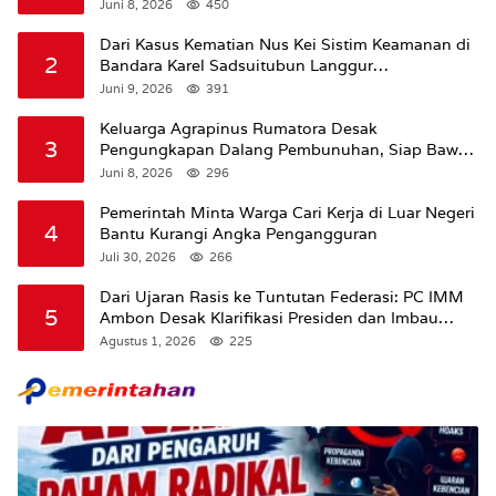
Juni 8, 2026
450
Dari Kasus Kematian Nus Kei Sistim Keamanan di
2
Bandara Karel Sadsuitubun Langgur
Dipertanyakan
Juni 9, 2026
391
Keluarga Agrapinus Rumatora Desak
3
Pengungkapan Dalang Pembunuhan, Siap Bawa
Kasus ke Komisi III DPR RI
Juni 8, 2026
296
Pemerintah Minta Warga Cari Kerja di Luar Negeri
4
Bantu Kurangi Angka Pengangguran
Juli 30, 2026
266
Dari Ujaran Rasis ke Tuntutan Federasi: PC IMM
5
Ambon Desak Klarifikasi Presiden dan Imbau
Tunda Pengibaran Bendera Merah Putih Di
Agustus 1, 2026
225
Maluku.