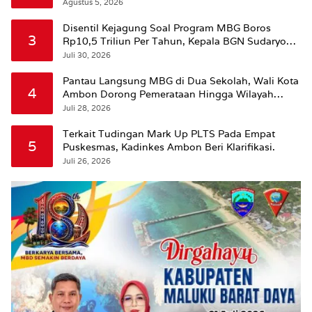
Agustus 5, 2026
Disentil Kejagung Soal Program MBG Boros
3
Rp10,5 Triliun Per Tahun, Kepala BGN Sudaryono
Beri Penjelasan
Juli 30, 2026
Pantau Langsung MBG di Dua Sekolah, Wali Kota
4
Ambon Dorong Pemerataan Hingga Wilayah
Leitimur Selatan
Juli 28, 2026
Terkait Tudingan Mark Up PLTS Pada Empat
5
Puskesmas, Kadinkes Ambon Beri Klarifikasi.
Juli 26, 2026