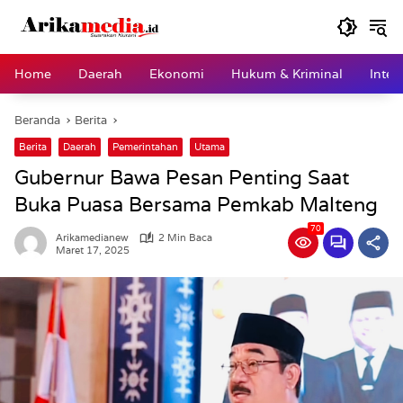
Langsung
ke
konten
Home
Daerah
Ekonomi
Hukum & Kriminal
Inter
Beranda
Berita
Berita
Daerah
Pemerintahan
Utama
Gubernur Bawa Pesan Penting Saat
Buka Puasa Bersama Pemkab Malteng
70
Arikamedianew
2 Min Baca
Maret 17, 2025