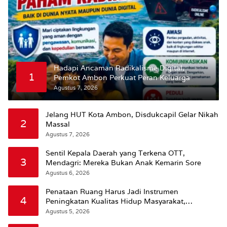
Hadapi Ancaman Radikalisme Digital,
1
Pemkot Ambon Perkuat Peran Keluarga
Agustus 7, 2026
Jelang HUT Kota Ambon, Disdukcapil Gelar Nikah
2
Massal
Agustus 7, 2026
Sentil Kepala Daerah yang Terkena OTT,
3
Mendagri: Mereka Bukan Anak Kemarin Sore
Agustus 6, 2026
Penataan Ruang Harus Jadi Instrumen
4
Peningkatan Kualitas Hidup Masyarakat,
Wattimena: Revisi RT-RW Ditetapkan Pemkot
Agustus 5, 2026
Susun RDTR Sebagai Dasar Hukum