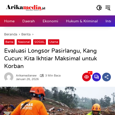
Langsung
ke
konten
Home
Daerah
Ekonomi
Hukum & Kriminal
Inter
Beranda
Berita
Berita
Nasional
SOSIAL
Utama
Evaluasi Longsor Pasirlangu, Kang
Cucun: Kita Ikhtiar Maksimal untuk
Korban
47
Arikamedianew
3 Min Baca
Januari 26, 2026