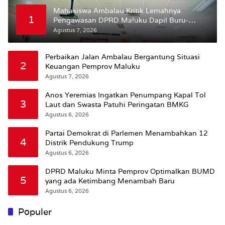
Mahasiswa Ambalau Kritik Lemahnya
1
Pengawasan DPRD Maluku Dapil Buru-
Bursel Terhadap Proses Perubahan Status
Agustus 7, 2026
Jalan
Perbaikan Jalan Ambalau Bergantung Situasi
2
Keuangan Pemprov Maluku
Agustus 7, 2026
Anos Yeremias Ingatkan Penumpang Kapal Tol
3
Laut dan Swasta Patuhi Peringatan BMKG
Agustus 6, 2026
Partai Demokrat di Parlemen Menambahkan 12
4
Distrik Pendukung Trump
Agustus 6, 2026
DPRD Maluku Minta Pemprov Optimalkan BUMD
5
yang ada Ketimbang Menambah Baru
Agustus 6, 2026
Populer