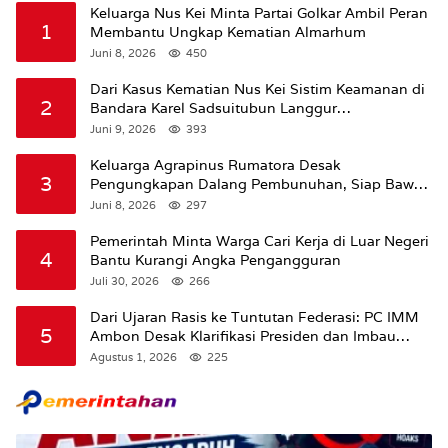
Keluarga Nus Kei Minta Partai Golkar Ambil Peran
1
Membantu Ungkap Kematian Almarhum
Juni 8, 2026
450
Dari Kasus Kematian Nus Kei Sistim Keamanan di
2
Bandara Karel Sadsuitubun Langgur
Dipertanyakan
Juni 9, 2026
393
Keluarga Agrapinus Rumatora Desak
3
Pengungkapan Dalang Pembunuhan, Siap Bawa
Kasus ke Komisi III DPR RI
Juni 8, 2026
297
Pemerintah Minta Warga Cari Kerja di Luar Negeri
4
Bantu Kurangi Angka Pengangguran
Juli 30, 2026
266
Dari Ujaran Rasis ke Tuntutan Federasi: PC IMM
5
Ambon Desak Klarifikasi Presiden dan Imbau
Tunda Pengibaran Bendera Merah Putih Di
Agustus 1, 2026
225
Maluku.