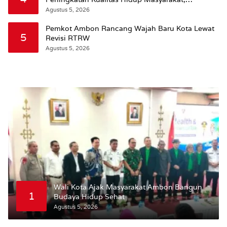
Wattimena: Revisi RT-RW Ditetapkan Pemkot
Agustus 5, 2026
Susun RDTR Sebagai Dasar Hukum
Pemkot Ambon Rancang Wajah Baru Kota Lewat
5
Revisi RTRW
Agustus 5, 2026
Wali Kota Ajak Masyarakat Ambon Bangun
1
Budaya Hidup Sehat
Agustus 5, 2026