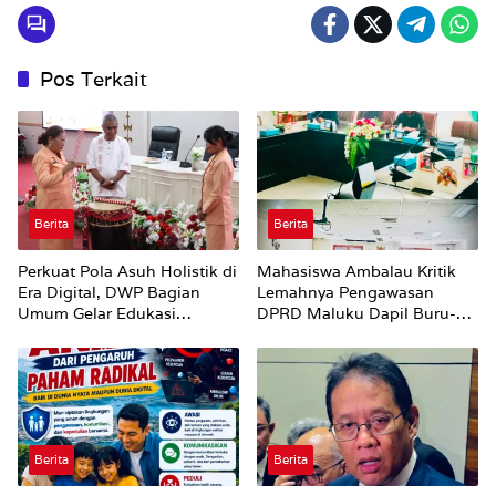
Pos Terkait
Berita
Berita
Perkuat Pola Asuh Holistik di
Mahasiswa Ambalau Kritik
Era Digital, DWP Bagian
Lemahnya Pengawasan
Umum Gelar Edukasi
DPRD Maluku Dapil Buru-
Parenting Bagi Orang Tua
Bursel Terhadap Proses
Perubahan Status Jalan
Berita
Berita