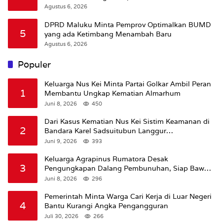
Agustus 6, 2026
DPRD Maluku Minta Pemprov Optimalkan BUMD
5
yang ada Ketimbang Menambah Baru
Agustus 6, 2026
Populer
Keluarga Nus Kei Minta Partai Golkar Ambil Peran
1
Membantu Ungkap Kematian Almarhum
Juni 8, 2026
450
Dari Kasus Kematian Nus Kei Sistim Keamanan di
2
Bandara Karel Sadsuitubun Langgur
Dipertanyakan
Juni 9, 2026
393
Keluarga Agrapinus Rumatora Desak
3
Pengungkapan Dalang Pembunuhan, Siap Bawa
Kasus ke Komisi III DPR RI
Juni 8, 2026
296
Pemerintah Minta Warga Cari Kerja di Luar Negeri
4
Bantu Kurangi Angka Pengangguran
Juli 30, 2026
266