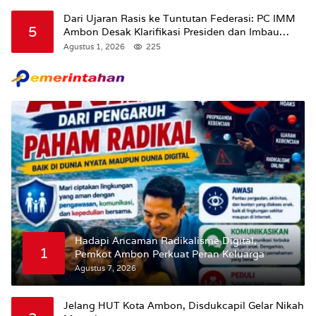
Dari Ujaran Rasis ke Tuntutan Federasi: PC IMM
5
Ambon Desak Klarifikasi Presiden dan Imbau
Tunda Pengibaran Bendera Merah Putih Di
Agustus 1, 2026
225
Maluku.
Hadapi Ancaman Radikalisme Digital,
1
Pemkot Ambon Perkuat Peran Keluarga
Agustus 7, 2026
Jelang HUT Kota Ambon, Disdukcapil Gelar Nikah