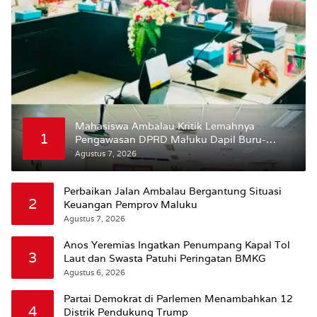
Mahasiswa Ambalau Kritik Lemahnya
1
Pengawasan DPRD Maluku Dapil Buru-
Bursel Terhadap Proses Perubahan Status
Agustus 7, 2026
Jalan
Perbaikan Jalan Ambalau Bergantung Situasi
2
Keuangan Pemprov Maluku
Agustus 7, 2026
Anos Yeremias Ingatkan Penumpang Kapal Tol
3
Laut dan Swasta Patuhi Peringatan BMKG
Agustus 6, 2026
Partai Demokrat di Parlemen Menambahkan 12
4
Distrik Pendukung Trump