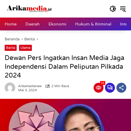
Langsung
ke
konten
Home
Daerah
Ekonomi
Hukum & Kriminal
Inter
Beranda
Berita
Berita
Utama
Dewan Pers Ingatkan Insan Media Jaga
Independensi Dalam Peliputan Pilkada
2024
33
Arikamedianew
2 Min Baca
Mei 3, 2024