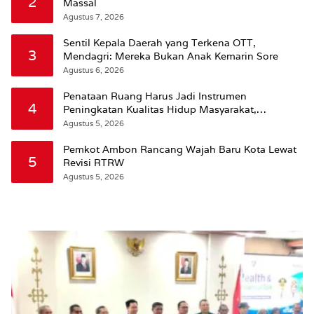
2
Massal
Agustus 7, 2026
Sentil Kepala Daerah yang Terkena OTT,
3
Mendagri: Mereka Bukan Anak Kemarin Sore
Agustus 6, 2026
Penataan Ruang Harus Jadi Instrumen
4
Peningkatan Kualitas Hidup Masyarakat,
Wattimena: Revisi RT-RW Ditetapkan Pemkot
Agustus 5, 2026
Susun RDTR Sebagai Dasar Hukum
Pemkot Ambon Rancang Wajah Baru Kota Lewat
5
Revisi RTRW
Agustus 5, 2026