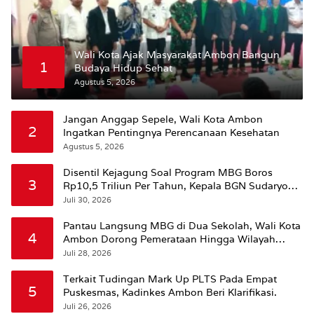
Wali Kota Ajak Masyarakat Ambon Bangun
1
Budaya Hidup Sehat
Agustus 5, 2026
Jangan Anggap Sepele, Wali Kota Ambon
2
Ingatkan Pentingnya Perencanaan Kesehatan
Agustus 5, 2026
Disentil Kejagung Soal Program MBG Boros
3
Rp10,5 Triliun Per Tahun, Kepala BGN Sudaryono
Beri Penjelasan
Juli 30, 2026
Pantau Langsung MBG di Dua Sekolah, Wali Kota
4
Ambon Dorong Pemerataan Hingga Wilayah
Leitimur Selatan
Juli 28, 2026
Terkait Tudingan Mark Up PLTS Pada Empat
5
Puskesmas, Kadinkes Ambon Beri Klarifikasi.
Juli 26, 2026