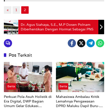
«
1
2
Dr. Agus Siahaya, S.E., M.P Dosen Polnam
Diberhentikan Dengan Hormat Sebagai PNS
Pos Terkait
Berita
Berita
Perkuat Pola Asuh Holistik di
Mahasiswa Ambalau Kritik
Era Digital, DWP Bagian
Lemahnya Pengawasan
Umum Gelar Edukasi
DPRD Maluku Dapil Buru-