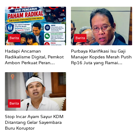
Parenting Bagi Orang Tua
Bursel Terhadap Proses
Perubahan Status Jalan
Berita
Berita
Hadapi Ancaman
Purbaya Klarifikasi Isu Gaji
Radikalisme Digital, Pemkot
Manajer Kopdes Merah Putih
Ambon Perkuat Peran
Rp16 Juta yang Ramai
Keluarga
Dibahas Publik
Berita
Stop Incar Ayam Sayur KDM
Ditantang Gelar Sayembara
Buru Koruptor