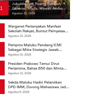
Jukulele Jadi Ruang Tumbuh
1
Generasi Muda, Wawali Ambon:
Bukan Sekedar Mencari Juara
Agustus 10, 2026
Warganet Pertanyakan Manfaat
Sekolah Rakyat, Buntut Pernyataan
Prabowo Bahwa Kecerdasan Bukan
Agustus 10, 2026
dari Sekolah
Pemprov Maluku Pandang ICMI
Sebagai Mitra Strategis Jawab
Kebutuhan Daerah Kepulauan
Agustus 10, 2026
Presiden Prabowo Temui Dirut
Pertamina, Bahas B50 dan Minta
Anak Cucu Perusahaan BUMN
Agustus 10, 2026
Dikurangi
Sekda Maluku Hadiri Pelantikan
DPD IMM, Dorong Mahasiswa Jadi
Agen Perubahan dan Mitra Strategis
Agustus 9, 2026
Pemerintah