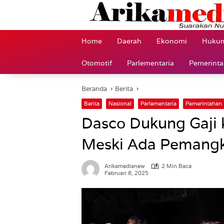
Langsung
ke
konten
Home
Daerah
Ekonomi
Hukum
Otomotif
Parlementaria
Pemerint
Beranda
Berita
Berita
Nasional
Parlementaria
Pemerintahan
Dasco Dukung Gaji 
Meski Ada Pemang
Arikamedianew
2 Min Baca
Februari 8, 2025