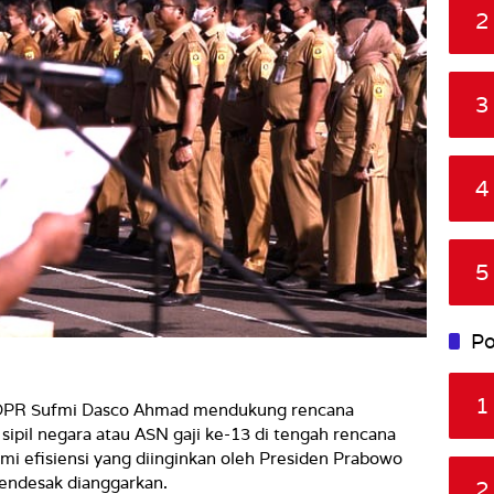
2
3
4
5
Po
1
a DPR Sufmi Dasco Ahmad mendukung rencana
ipil negara atau ASN gaji ke-13 di tengah rencana
 efisiensi yang diinginkan oleh Presiden Prabowo
endesak dianggarkan.
2