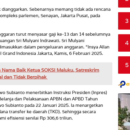
uk dianggarkan. Sebenarnya memang tidak ada rencana
kompleks parlemen, Senayan, Jakarta Pusat, pada
3
ggaran turut menyasar gaji ke-13 dan 14 sebelumnya
angan Sri Mulyani Indrawati. Sri Mulyani
4
masukkan dalam pengeluaran anggaran. “Insya Allan
al Grand Indonesia Jakarta, Kamis, 6 Februari 2025.
5
 Nama Baik Ketua SOKSI Maluku, Satreskrim
al dan Tidak Berpihak
o Subianto menerbitkan Instruksi Presiden (Inpres)
 Belanja dan Pelaksanaan APBN dan APBD Tahun
o Subianto pada 22 Januari 2025. Ia menargetkan
ana transfer ke daerah (TKD). Sehingga secara
 efisiensi senilai Rp 306,6 triliun.