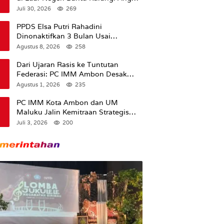
Pengangguran
Juli 30, 2026
269
PPDS Elsa Putri Rahadini
Dinonaktifkan 3 Bulan Usai
Komentar yang Dinilai Nirempati ke
Agustus 8, 2026
258
Pasien BPJS
Dari Ujaran Rasis ke Tuntutan
Federasi: PC IMM Ambon Desak
Klarifikasi Presiden dan Imbau
Agustus 1, 2026
235
Tunda Pengibaran Bendera Merah
Putih Di Maluku.
PC IMM Kota Ambon dan UM
Maluku Jalin Kemitraan Strategis
untuk Cetak Kader Pencerah Bangsa
Juli 3, 2026
200
“Membangun Peradaban dari
Kampus”