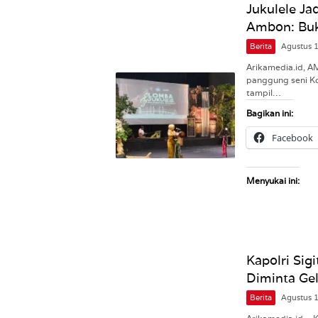
Jukulele J
Ambon: Buk
Berita
Agustus 
Arikamedia.id, A
panggung seni Ko
tampil…
Bagikan ini:
Facebook
Menyukai ini:
Kapolri Sig
Diminta Ge
Berita
Agustus 