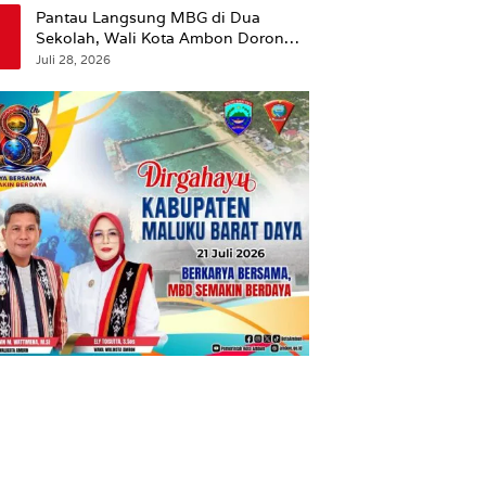
Pantau Langsung MBG di Dua
Sekolah, Wali Kota Ambon Dorong
Pemerataan Hingga Wilayah
Juli 28, 2026
Leitimur Selatan