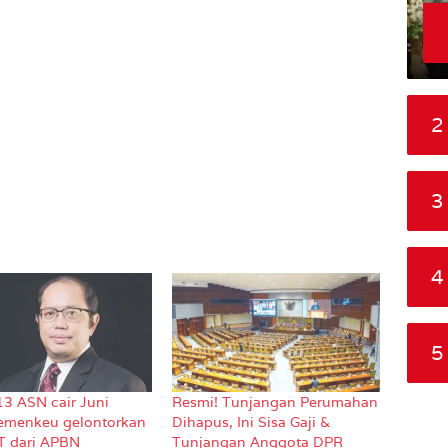
2
3
4
5
13 ASN cair Juni
Resmi! Tunjangan Perumahan
emenkeu gelontorkan
Dihapus, Ini Sisa Gaji &
T dari APBN
Tunjangan Anggota DPR