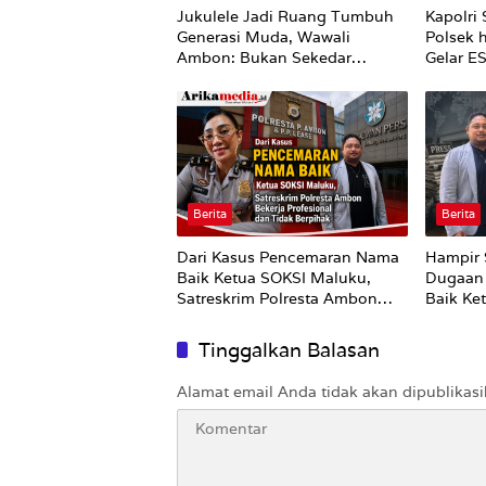
Jukulele Jadi Ruang Tumbuh
Kapolri 
Generasi Muda, Wawali
Polsek 
Ambon: Bukan Sekedar
Gelar E
Mencari Juara
Berita
Berita
Dari Kasus Pencemaran Nama
Hampir 
Baik Ketua SOKSI Maluku,
Dugaan
Satreskrim Polresta Ambon
Baik Ke
Bekerja Profesional dan Tidak
Masuk P
Berpihak
Tinggalkan Balasan
Alamat email Anda tidak akan dipublikasi