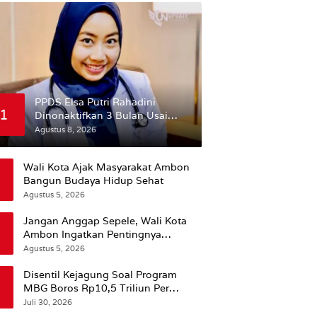
PPDS Elsa Putri Rahadini
1
Dinonaktifkan 3 Bulan Usai
Komentar yang Dinilai
Agustus 8, 2026
Nirempati ke Pasien BPJS
Wali Kota Ajak Masyarakat Ambon
Bangun Budaya Hidup Sehat
Agustus 5, 2026
Jangan Anggap Sepele, Wali Kota
Ambon Ingatkan Pentingnya
Perencanaan Kesehatan
Agustus 5, 2026
Disentil Kejagung Soal Program
MBG Boros Rp10,5 Triliun Per
Tahun, Kepala BGN Sudaryono Beri
Juli 30, 2026
Penjelasan