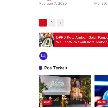
Februari 7, 2025
Mei 28,
1
2
»
DPRD Kota Ambon Gelar Paripu
Wali Kota -Wawali Kota Ambon
Pos Terkait
Berita
Berita