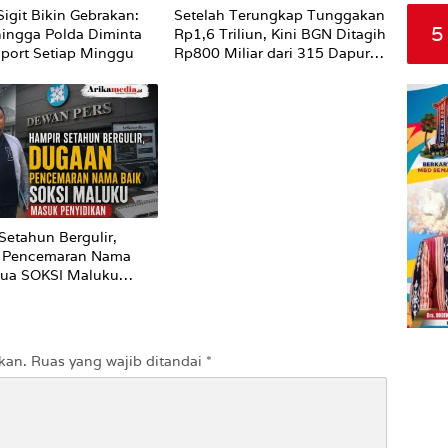
Sigit Bikin Gebrakan:
Setelah Terungkap Tunggakan
5
hingga Polda Diminta
Rp1,6 Triliun, Kini BGN Ditagih
Sport Setiap Minggu
Rp800 Miliar dari 315 Dapur
MBG yang Mangkrak
Setahun Bergulir,
 Pencemaran Nama
tua SOKSI Maluku
enyidikan
kan.
Ruas yang wajib ditandai
*