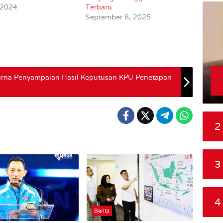
 2024
Terbaru
September 6, 2025
rna Penyampaian Hasil Keputusan KPU Penetapan
2
3
4
Berita