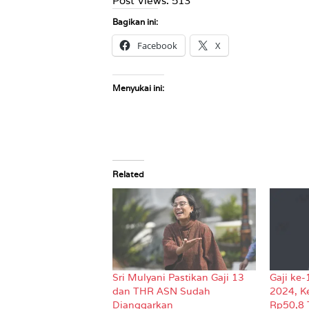
Post Views:
513
Bagikan ini:
Facebook
X
Menyukai ini:
Related
Sri Mulyani Pastikan Gaji 13
Gaji ke-
dan THR ASN Sudah
2024, K
Dianggarkan
Rp50,8 