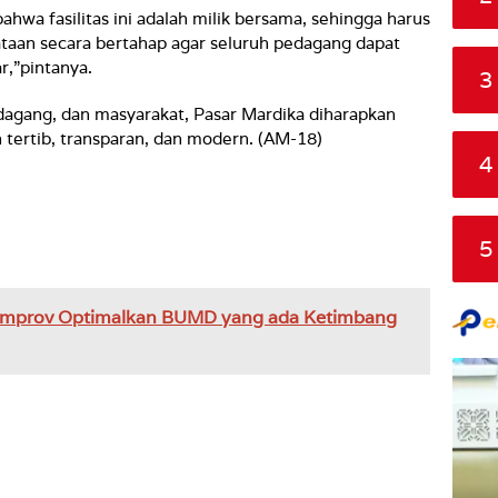
wa fasilitas ini adalah milik bersama, sehingga harus
taan secara bertahap agar seluruh pedagang dapat
r,”pintanya.
3
dagang, dan masyarakat, Pasar Mardika diharapkan
 tertib, transparan, dan modern. (AM-18)
4
5
mprov Optimalkan BUMD yang ada Ketimbang