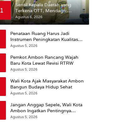
Sentil Kepala Daerah yang
1
Terkena OTT, Mendagri:
Mereka Bukan Anak Kemarin
Agustus 6, 2026
Sore
Penataan Ruang Harus Jadi
Instrumen Peningkatan Kualitas
Hidup Masyarakat, Wattimena:
Agustus 5, 2026
Revisi RT-RW Ditetapkan Pemkot
Susun RDTR Sebagai Dasar Hukum
Pemkot Ambon Rancang Wajah
Baru Kota Lewat Revisi RTRW
Agustus 5, 2026
Wali Kota Ajak Masyarakat Ambon
Bangun Budaya Hidup Sehat
Agustus 5, 2026
Jangan Anggap Sepele, Wali Kota
Ambon Ingatkan Pentingnya
Perencanaan Kesehatan
Agustus 5, 2026