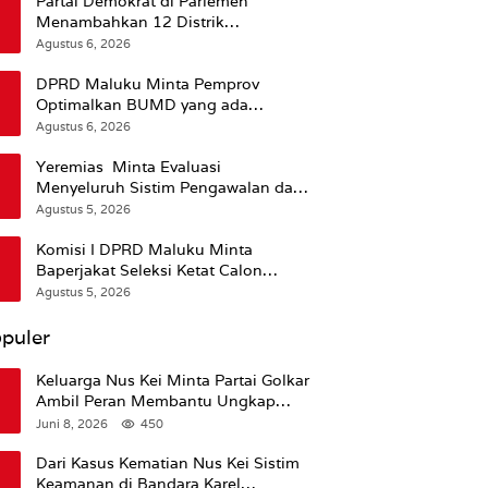
Partai Demokrat di Parlemen
Menambahkan 12 Distrik
Pendukung Trump
Agustus 6, 2026
DPRD Maluku Minta Pemprov
Optimalkan BUMD yang ada
Ketimbang Menambah Baru
Agustus 6, 2026
Yeremias Minta Evaluasi
Menyeluruh Sistim Pengawalan dan
Operasional Angkutan Kontainer
Agustus 5, 2026
Komisi I DPRD Maluku Minta
Baperjakat Seleksi Ketat Calon
Pejabat Termasuk Rekam Jejak
Agustus 5, 2026
Hukum
puler
Keluarga Nus Kei Minta Partai Golkar
Ambil Peran Membantu Ungkap
Kematian Almarhum
Juni 8, 2026
450
Dari Kasus Kematian Nus Kei Sistim
Keamanan di Bandara Karel