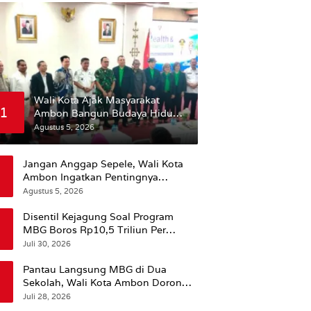
Wali Kota Ajak Masyarakat
1
Ambon Bangun Budaya Hidup
Sehat
Agustus 5, 2026
Jangan Anggap Sepele, Wali Kota
Ambon Ingatkan Pentingnya
Perencanaan Kesehatan
Agustus 5, 2026
Disentil Kejagung Soal Program
MBG Boros Rp10,5 Triliun Per
Tahun, Kepala BGN Sudaryono Beri
Juli 30, 2026
Penjelasan
Pantau Langsung MBG di Dua
Sekolah, Wali Kota Ambon Dorong
Pemerataan Hingga Wilayah
Juli 28, 2026
Leitimur Selatan