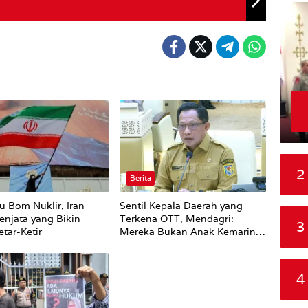
2
Berita
u Bom Nuklir, Iran
Sentil Kepala Daerah yang
enjata yang Bikin
Terkena OTT, Mendagri:
3
tar-Ketir
Mereka Bukan Anak Kemarin
Sore
4