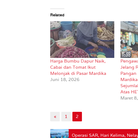
Related
Harga Bumbu Dapur Naik,
Pengawa
Cabai dan Tomat Ikut
Jelang 
Melonjak di Pasar Mardika
Pangan 
Juni 18, 2026
Mardika
Sejumla
Atas HE
Maret 8
«
1
2
Operasi SAR, Hari Kelima, Nel