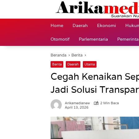
Langsung
ke
konten
Home
Daerah
Ekonomi
Hukum
Otomotif
Parlementaria
Pemerint
Beranda
Berita
Berita
Daerah
Utama
Cegah Kenaikan Sep
Jadi Solusi Transpa
Arikamedianew
2 Min Baca
April 13, 2026