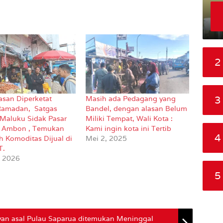
2
3
san Diperketat
Masih ada Pedagang yang
Ramadan, Satgas
Bandel, dengan alasan Belum
Maluku Sidak Pasar
Miliki Tempat, Wali Kota :
 Ambon , Temukan
Kami ingin kota ini Tertib
4
h Komoditas Dijual di
Mei 2, 2025
T.
, 2026
5
ayan asal Pulau Saparua ditemukan Meninggal