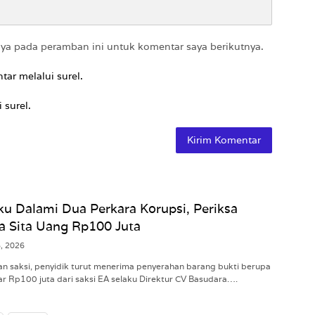
aya pada peramban ini untuk komentar saya berikutnya.
tar melalui surel.
 surel.
ku Dalami Dua Perkara Korupsi, Periksa
a Sita Uang Rp100 Juta
6, 2026
an saksi, penyidik turut menerima penyerahan barang bukti berupa
ar Rp100 juta dari saksi EA selaku Direktur CV Basudara….