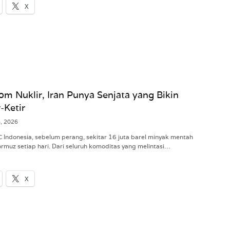
X
om Nuklir, Iran Punya Senjata yang Bikin
-Ketir
6, 2026
C Indonesia, sebelum perang, sekitar 16 juta barel minyak mentah
rmuz setiap hari. Dari seluruh komoditas yang melintasi…
X