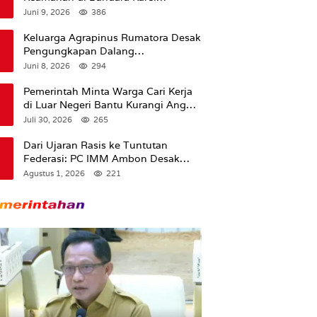
Sadsuitubun Langgur
Juni 9, 2026
386
Dipertanyakan
Keluarga Agrapinus Rumatora Desak
Pengungkapan Dalang
Pembunuhan, Siap Bawa Kasus ke
Juni 8, 2026
294
Komisi III DPR RI
Pemerintah Minta Warga Cari Kerja
di Luar Negeri Bantu Kurangi Angka
Pengangguran
Juli 30, 2026
265
Dari Ujaran Rasis ke Tuntutan
Federasi: PC IMM Ambon Desak
Klarifikasi Presiden dan Imbau
Agustus 1, 2026
221
Tunda Pengibaran Bendera Merah
Putih Di Maluku.